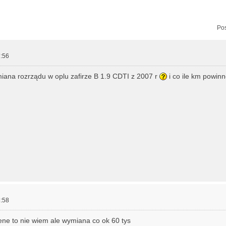
zukiwanie zaawansowane
Pos
:56
miana rozrządu w oplu zafirze B 1.9 CDTI z 2007 r
i co ile km powinn
:58
cene to nie wiem ale wymiana co ok 60 tys