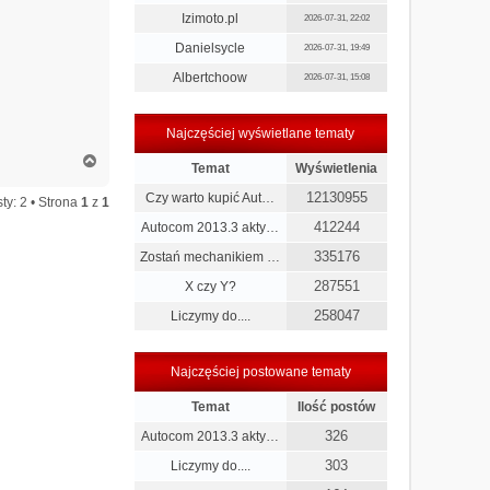
Izimoto.pl
2026-07-31, 22:02
Danielsycle
2026-07-31, 19:49
Albertchoow
2026-07-31, 15:08
Najczęściej wyświetlane tematy
N
Temat
Wyświetlenia
a
g
12130955
Czy warto kupić Aut…
ty: 2 • Strona
1
z
1
ó
412244
Autocom 2013.3 akty…
r
ę
335176
Zostań mechanikiem …
287551
X czy Y?
258047
Liczymy do....
Najczęściej postowane tematy
Temat
Ilość postów
326
Autocom 2013.3 akty…
303
Liczymy do....