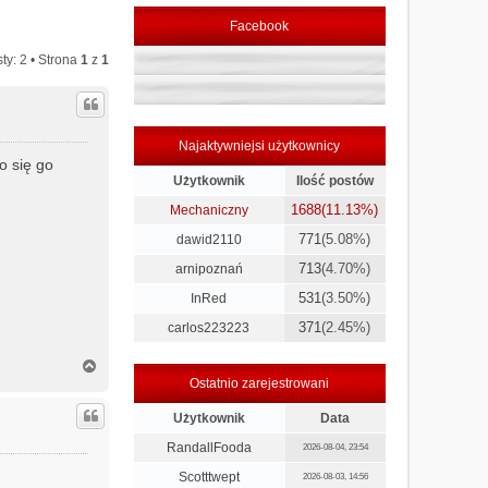
Facebook
ty: 2 • Strona
1
z
1
Najaktywniejsi użytkownicy
o się go
Użytkownik
Ilość postów
1688
(11.13%)
Mechaniczny
771
(5.08%)
dawid2110
713
(4.70%)
arnipoznań
531
(3.50%)
InRed
371
(2.45%)
carlos223223
N
a
Ostatnio zarejestrowani
g
ó
Użytkownik
Data
r
RandallFooda
2026-08-04, 23:54
ę
Scotttwept
2026-08-03, 14:56