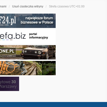
 nami
Usuń ciasteczka witryny
Strefa czasowa
UTC+01:00