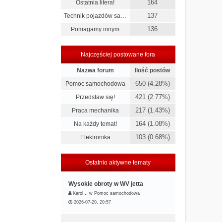
164
Ostatnia litera!
137
Technik pojazdów sa…
136
Pomagamy innym
Najczęściej postowane fora
Nazwa forum
Ilość postów
650 (4.28%)
Pomoc samochodowa
421 (2.77%)
Przedstaw się!
217 (1.43%)
Praca mechanika
164 (1.08%)
Na każdy temat!
103 (0.68%)
Elektronika
Ostatnio aktywne tematy
Wysokie obroty w WV jetta
Karol…
w
Pomoc samochodowa
2026-07-20, 20:57