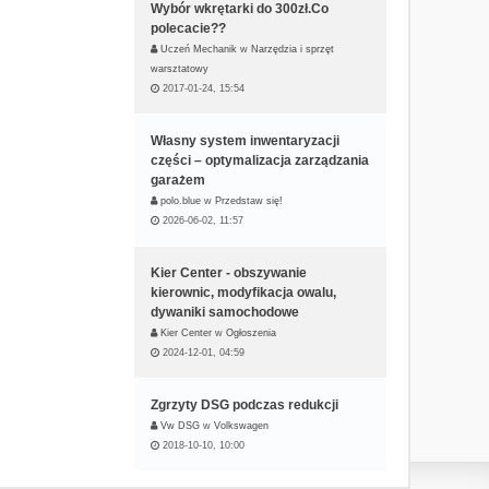
Wybór wkrętarki do 300zł.Co
polecacie??
Uczeń Mechanik
w
Narzędzia i sprzęt
warsztatowy
2017-01-24, 15:54
Własny system inwentaryzacji
części – optymalizacja zarządzania
garażem
polo.blue
w
Przedstaw się!
2026-06-02, 11:57
Kier Center - obszywanie
kierownic, modyfikacja owalu,
dywaniki samochodowe
Kier Center
w
Ogłoszenia
2024-12-01, 04:59
Zgrzyty DSG podczas redukcji
Vw DSG
w
Volkswagen
2018-10-10, 10:00