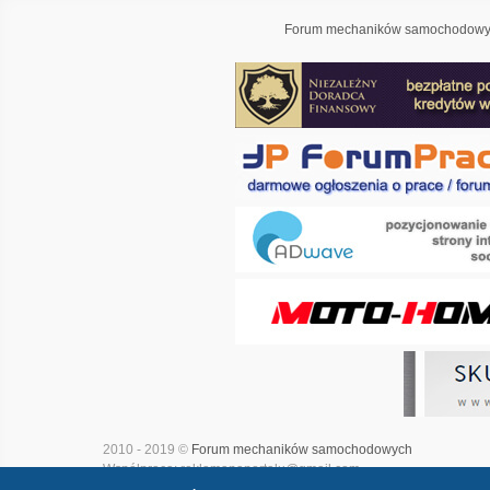
Forum mechaników samochodowyc
2010 - 2019 ©
Forum mechaników samochodowych
Współpraca: reklamanaportalu@gmail.com
Projekt i realizacja:
Adwave - marketing internetowy
|
Mapa witry