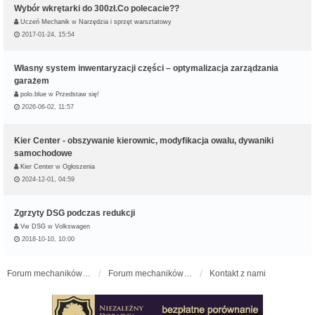
Wybór wkrętarki do 300zł.Co polecacie??
Uczeń Mechanik
w
Narzędzia i sprzęt warsztatowy
2017-01-24, 15:54
Własny system inwentaryzacji części – optymalizacja zarządzania
garażem
polo.blue
w
Przedstaw się!
2026-06-02, 11:57
Kier Center - obszywanie kierownic, modyfikacja owalu, dywaniki
samochodowe
Kier Center
w
Ogłoszenia
2024-12-01, 04:59
Zgrzyty DSG podczas redukcji
Vw DSG
w
Volkswagen
2018-10-10, 10:00
Forum mechaników samochodowych - forum-mechaniczne.pl
Forum mechaników samochodowych
Kontakt z nami