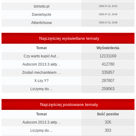
Izimoto.pl
2026-07-31, 22:02
Danielsycle
2026-07-31, 19:49
Albertchoow
2026-07-31, 15:08
Najczęściej wyświetlane tematy
Temat
Wyświetlenia
12131169
Czy warto kupić Aut…
412780
Autocom 2013.3 akty…
335857
Zostań mechanikiem …
287807
X czy Y?
259063
Liczymy do....
Najczęściej postowane tematy
Temat
Ilość postów
326
Autocom 2013.3 akty…
303
Liczymy do....