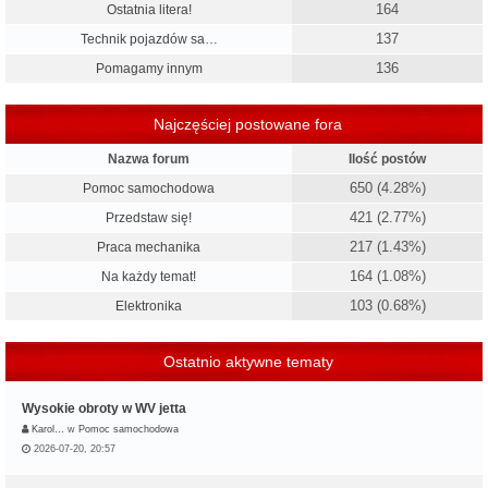
164
Ostatnia litera!
137
Technik pojazdów sa…
136
Pomagamy innym
Najczęściej postowane fora
Nazwa forum
Ilość postów
650 (4.28%)
Pomoc samochodowa
421 (2.77%)
Przedstaw się!
217 (1.43%)
Praca mechanika
164 (1.08%)
Na każdy temat!
103 (0.68%)
Elektronika
Ostatnio aktywne tematy
Wysokie obroty w WV jetta
Karol…
w
Pomoc samochodowa
2026-07-20, 20:57