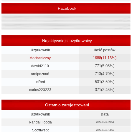
Facebook
Najaktywniejsi użytkownicy
Użytkownik
Ilość postów
1688
(11.13%)
Mechaniczny
771
(5.08%)
dawid2110
713
(4.70%)
arnipoznań
531
(3.50%)
InRed
371
(2.45%)
carlos223223
Ostatnio zarejestrowani
Użytkownik
Data
RandallFooda
2026-08-04, 23:54
Scotttwept
2026-08-03, 14:56