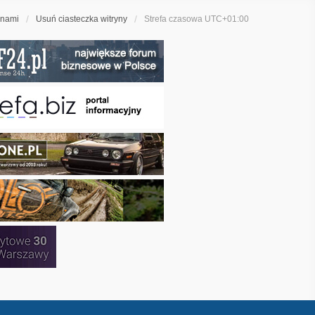
 nami
Usuń ciasteczka witryny
Strefa czasowa
UTC+01:00