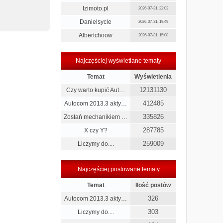
Izimoto.pl
2026-07-31, 22:02
Danielsycle
2026-07-31, 19:49
Albertchoow
2026-07-31, 15:08
Najczęściej wyświetlane tematy
Temat
Wyświetlenia
12131130
Czy warto kupić Aut…
412485
Autocom 2013.3 akty…
335826
Zostań mechanikiem …
287785
X czy Y?
259009
Liczymy do....
Najczęściej postowane tematy
Temat
Ilość postów
326
Autocom 2013.3 akty…
303
Liczymy do....