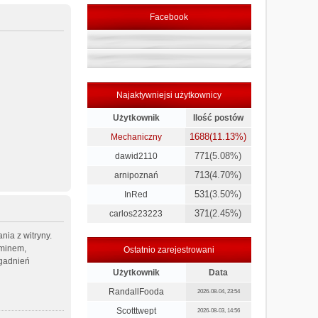
Facebook
Najaktywniejsi użytkownicy
Użytkownik
Ilość postów
1688
(11.13%)
Mechaniczny
771
(5.08%)
dawid2110
713
(4.70%)
arnipoznań
531
(3.50%)
InRed
371
(2.45%)
carlos223223
nia z witryny.
aminem,
Ostatnio zarejestrowani
agadnień
Użytkownik
Data
RandallFooda
2026-08-04, 23:54
Scotttwept
2026-08-03, 14:56