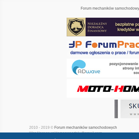
Forum mechaników samochodowyc
2010 - 2019 ©
Forum mechaników samochodowych
Współpraca: reklamanaportalu@gmail.com
Projekt i realizacja:
Adwave - marketing internetowy
|
Mapa witry