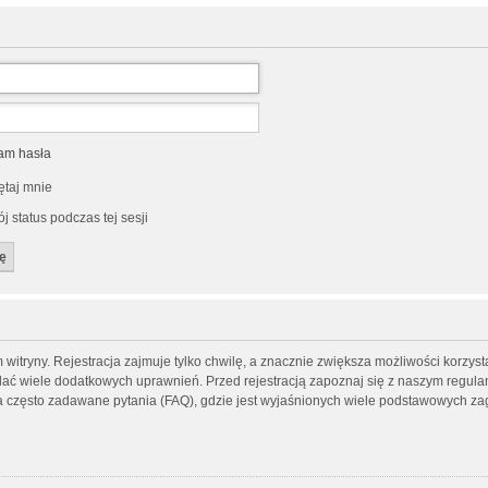
am hasła
taj mnie
j status podczas tej sesji
tryny. Rejestracja zajmuje tylko chwilę, a znacznie zwiększa możliwości korzysta
ać wiele dodatkowych uprawnień. Przed rejestracją zapoznaj się z naszym regul
często zadawane pytania (FAQ), gdzie jest wyjaśnionych wiele podstawowych z