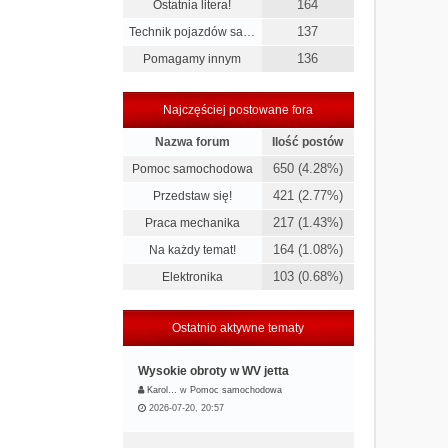
164
Ostatnia litera!
137
Technik pojazdów sa…
136
Pomagamy innym
Najczęściej postowane fora
Nazwa forum
Ilość postów
650 (4.28%)
Pomoc samochodowa
421 (2.77%)
Przedstaw się!
217 (1.43%)
Praca mechanika
164 (1.08%)
Na każdy temat!
103 (0.68%)
Elektronika
Ostatnio aktywne tematy
Wysokie obroty w WV jetta
Karol…
w
Pomoc samochodowa
2026-07-20, 20:57