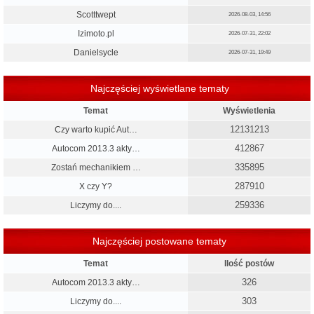
Scotttwept
2026-08-03, 14:56
Izimoto.pl
2026-07-31, 22:02
Danielsycle
2026-07-31, 19:49
Najczęściej wyświetlane tematy
Temat
Wyświetlenia
12131213
Czy warto kupić Aut…
412867
Autocom 2013.3 akty…
335895
Zostań mechanikiem …
287910
X czy Y?
259336
Liczymy do....
Najczęściej postowane tematy
Temat
Ilość postów
326
Autocom 2013.3 akty…
303
Liczymy do....