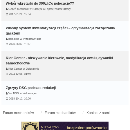
Wybór wkrętarki do 300zł.Co polecacie??
Uczeń Mechanik
w
Narzędzia i sprzęt warsztatowy
2017-01-24, 15:54
Własny system inwentaryzacji części – optymalizacja zarządzania
garażem
polo.blue
w
Przedstaw się!
2026-06-02, 11:57
Kier Center - obszywanie kierownic, modyfikacja owalu, dywaniki
samochodowe
Kier Center
w
Ogłoszenia
2024-12-01, 04:59
Zgrzyty DSG podczas redukcji
Vw DSG
w
Volkswagen
2018-10-10, 10:00
Forum mechaników samochodowych - forum-mechaniczne.pl
Forum mechaników samochodowych
Kontakt z nami