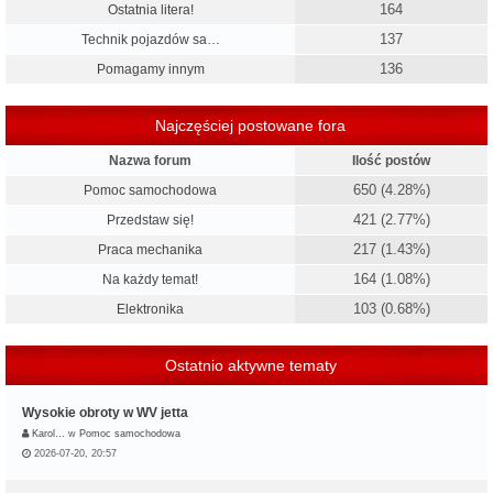
164
Ostatnia litera!
137
Technik pojazdów sa…
136
Pomagamy innym
Najczęściej postowane fora
Nazwa forum
Ilość postów
650 (4.28%)
Pomoc samochodowa
421 (2.77%)
Przedstaw się!
217 (1.43%)
Praca mechanika
164 (1.08%)
Na każdy temat!
103 (0.68%)
Elektronika
Ostatnio aktywne tematy
Wysokie obroty w WV jetta
Karol…
w
Pomoc samochodowa
2026-07-20, 20:57