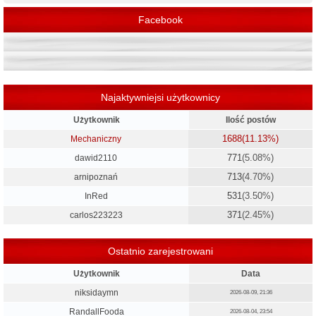
Facebook
Najaktywniejsi użytkownicy
Użytkownik
Ilość postów
1688
(11.13%)
Mechaniczny
771
(5.08%)
dawid2110
713
(4.70%)
arnipoznań
531
(3.50%)
InRed
371
(2.45%)
carlos223223
Ostatnio zarejestrowani
Użytkownik
Data
niksidaymn
2026-08-09, 21:36
RandallFooda
2026-08-04, 23:54