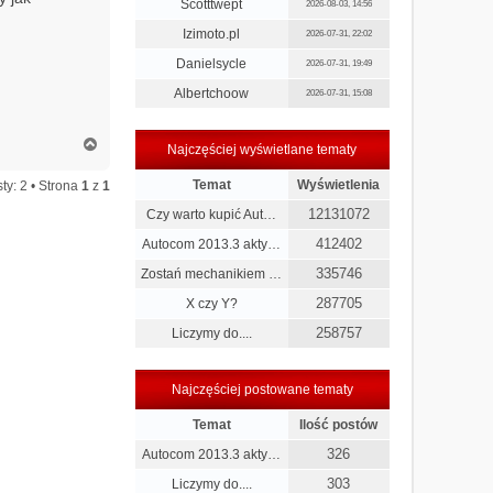
Scotttwept
2026-08-03, 14:56
Izimoto.pl
2026-07-31, 22:02
Danielsycle
2026-07-31, 19:49
Albertchoow
2026-07-31, 15:08
N
Najczęściej wyświetlane tematy
a
g
Temat
Wyświetlenia
ty: 2 • Strona
1
z
1
ó
r
12131072
Czy warto kupić Aut…
ę
412402
Autocom 2013.3 akty…
335746
Zostań mechanikiem …
287705
X czy Y?
258757
Liczymy do....
Najczęściej postowane tematy
Temat
Ilość postów
326
Autocom 2013.3 akty…
303
Liczymy do....