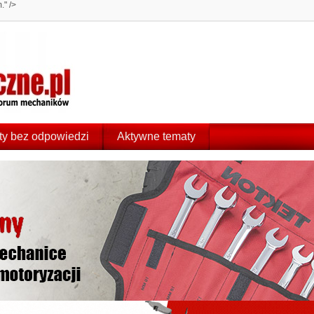
" />
y bez odpowiedzi
Aktywne tematy