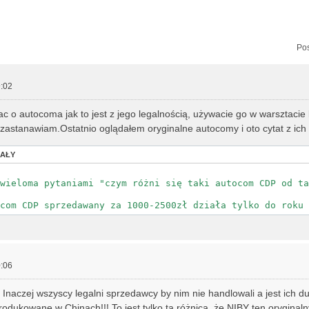
zukiwanie zaawansowane
Pos
:02
c o autocoma jak to jest z jego legalnością, używacie go w warsztaci
 zastanawiam.Ostatnio oglądałem oryginalne autocomy i oto cytat z ich 
CAŁY
wieloma pytaniami "czym różni się taki autocom CDP od ta
com CDP sprzedawany za 1000-2500zł działa tylko do roku 
:06
naczej wszyscy legalni sprzedawcy by nim nie handlowali a jest ich 
rodukowane w Chinach!!! To jest tylko ta różnica, że NIBY ten oryginaln