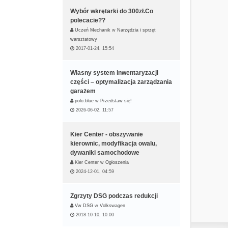
Wybór wkrętarki do 300zł.Co
polecacie??
Uczeń Mechanik
w
Narzędzia i sprzęt
warsztatowy
2017-01-24, 15:54
Własny system inwentaryzacji
części – optymalizacja zarządzania
garażem
polo.blue
w
Przedstaw się!
2026-06-02, 11:57
Kier Center - obszywanie
kierownic, modyfikacja owalu,
dywaniki samochodowe
Kier Center
w
Ogłoszenia
2024-12-01, 04:59
Zgrzyty DSG podczas redukcji
Vw DSG
w
Volkswagen
2018-10-10, 10:00