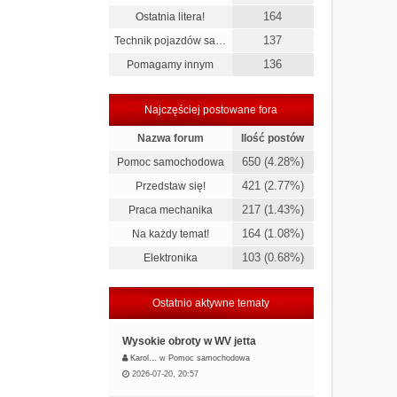
164
Ostatnia litera!
137
Technik pojazdów sa…
136
Pomagamy innym
Najczęściej postowane fora
Nazwa forum
Ilość postów
650 (4.28%)
Pomoc samochodowa
421 (2.77%)
Przedstaw się!
217 (1.43%)
Praca mechanika
164 (1.08%)
Na każdy temat!
103 (0.68%)
Elektronika
Ostatnio aktywne tematy
Wysokie obroty w WV jetta
Karol…
w
Pomoc samochodowa
2026-07-20, 20:57