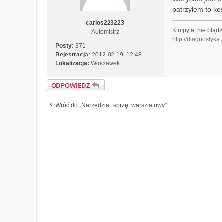
patrzyłem to kos
carlos223223
Kto pyta, nie błąd
Automistrz
http://diagnostyka
Posty:
371
Rejestracja:
2012-02-19, 12:48
Lokalizacja:
Włocławek
ODPOWIEDZ
Wróć do „Narzędzia i sprzęt warsztatowy”