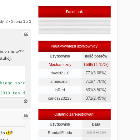
Facebook
ty: 2 • Strona
1
z
1
Najaktywniejsi użytkownicy
e bez obaw??
Użytkownik
Ilość postów
aukcji:
1688
(11.13%)
Mechaniczny
771
(5.08%)
dawid2110
713
(4.70%)
arnipoznań
kiego sprzedawanego za np. 1600 czy 1900zł" Ten sprzedaw
531
(3.50%)
InRed
2010 ten działa do 2012 i w każdej chwili czy to za rok
371
(2.45%)
carlos223223
N
a
g
Ostatnio zarejestrowani
ó
r
Użytkownik
Data
ę
dużo
!!
RandallFooda
2026-08-04, 23:54
y jak