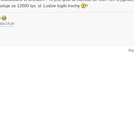
ztuje ze 12000 tys. zł. Ludzie logiki trochę
!!
zi
.abc24.pl/
Pos