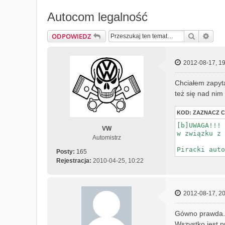
Autocom legalność
Szukaj
Wys
ODPOWIEDZ
2012-08-17, 19
Chciałem zapyta
też się nad nim
KOD:
ZAZNACZ 
[b]UWAGA!!! 

VW
w związku z 
Automistrz
Piracki auto
Posty:
165
Rejestracja:
2010-04-25, 10:22
2012-08-17, 20
Gówno prawda. I
Wszystko jest p