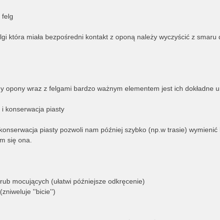
 felg
lgi która miała bezpośredni kontakt z oponą należy wyczyścić z smaru 
 opony wraz z felgami bardzo ważnym elementem jest ich dokładne 
i konserwacja piasty
konserwacja piasty pozwoli nam później szybko (np.w trasie) wymienić
m się ona.
rub mocujących (ułatwi późniejsze odkręcenie)
zniweluje ''bicie'')