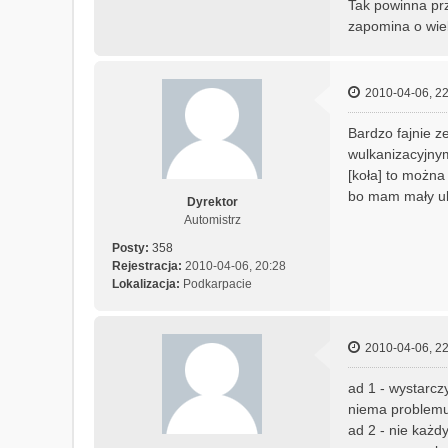
Tak powinna prz
zapomina o wie
2010-04-06, 22
Bardzo fajnie z
wulkanizacyjnym
[koła] to można
bo mam mały uby
Dyrektor
Automistrz
Posty:
358
Rejestracja:
2010-04-06, 20:28
Lokalizacja:
Podkarpacie
2010-04-06, 22
ad 1 - wystarcz
niema problemu 
ad 2 - nie każd