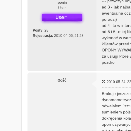
--- przyczyn ub
ponin
ad 3 - jak najb
User
ewentualne oczy
poradzi)
ad 4 -to w inter
Posty:
28
ad 5 i 6 -miej l
Rejestracja:
2010-04-06, 21:28
wykonać w warsz
klijentów przed
OPONY WYWARZA
za usługi które
pozdro
Gość
2010-05-24, 22
Brakuje jeszcz
dynamometryczny
odwalałem "szt
sumieniem pójść
dokręcenia koł
opon używanych
roku zamknąłem