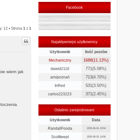
Facebook
y: 12 • Strona
1
z
1
Najaktywniejsi użytkownicy
Użytkownik
Ilość postów
1688
(11.13%)
Mechaniczny
771
(5.08%)
dawid2110
bie wiem jak
713
(4.70%)
arnipoznań
531
(3.50%)
InRed
371
(2.45%)
carlos223223
 toczenia.
Ostatnio zarejestrowani
Użytkownik
Data
RandallFooda
2026-08-04, 23:54
Scotttwept
2026-08-03, 14:56