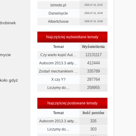
Izimoto.pl
2026-07-31, 22:02
Danielsycle
2026-07-31, 19:49
Albertchoow
2026-07-31, 15:08
drobinek
Najczęściej wyświetlane tematy
Temat
Wyświetlenia
umycie
12131117
Czy warto kupić Aut…
412444
Autocom 2013.3 akty…
335789
Zostań mechanikiem …
287764
X czy Y?
 koło gdyż
258955
Liczymy do....
Najczęściej postowane tematy
Temat
Ilość postów
326
Autocom 2013.3 akty…
303
Liczymy do....