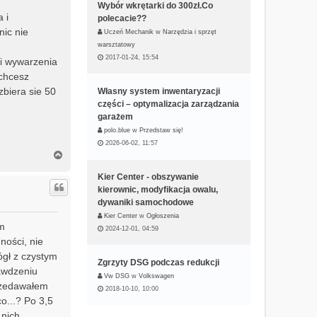
Wybór wkrętarki do 300zł.Co
 i
polecacie??
nic nie
Uczeń Mechanik
w
Narzędzia i sprzęt
warsztatowy
2017-01-24, 15:54
a i wywarzenia
 chcesz
biera sie 50
Własny system inwentaryzacji
części – optymalizacja zarządzania
garażem
polo.blue
w
Przedstaw się!
2026-06-02, 11:57
N
a
g
Kier Center - obszywanie
ó
kierownic, modyfikacja owalu,
r
dywaniki samochodowe
ę
Kier Center
w
Ogłoszenia
em
2024-12-01, 04:59
ności, nie
ógł z czystym
Zgrzyty DSG podczas redukcji
rawdzeniu
Vw DSG
w
Volkswagen
przedawałem
2018-10-10, 10:00
o...? Po 3,5
nich,