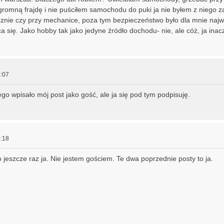
gromną frajdę i nie puściłem samochodu do puki ja nie byłem z niego 
znie czy przy mechanice, poza tym bezpieczeństwo było dla mnie najwa
ca się. Jako hobby tak jako jedyne źródło dochodu- nie, ale cóż, ja inac
:07
go wpisało mój post jako gość, ale ja się pod tym podpisuję.
:18
 jeszcze raz ja. Nie jestem gościem. Te dwa poprzednie posty to ja.