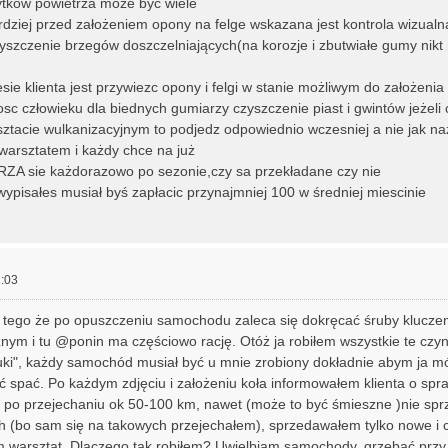
ytków powietrza moze być wiele
ardziej przed założeniem opony na felge wskazana jest kontrola wizualna
szczenie brzegów doszczelniających(na korozje i zbutwiałe gumy nikt 
esie klienta jest przywiezc opony i felgi w stanie możliwym do założeni
itosc człowieku dla biednych gumiarzy czyszczenie piast i gwintów jeżeli
tacie wulkanizacyjnym to podjedz odpowiednio wczesniej a nie jak naz
 warsztatem i każdy chce na już
 sie każdorazowo po sezonie,czy sa przekładane czy nie
 wypisałes musiał byś zapłacic przynajmniej 100 w średniej miescinie
:03
e tego że po opuszczeniu samochodu zaleca się dokręcać śruby klucz
m i tu @ponin ma częściowo rację. Otóż ja robiłem wszystkie te czyn
uki", każdy samochód musiał być u mnie zrobiony dokładnie abym ja m
 spać. Po każdym zdjęciu i założeniu koła informowałem klienta o sp
a po przejechaniu ok 50-100 km, nawet (może to być śmieszne )nie s
 (bo sam się na takowych przejechałem), sprzedawałem tylko nowe i c
 warsztat. Dlaczego tak robiłem? Uwielbiam samochody, grzebać przy 