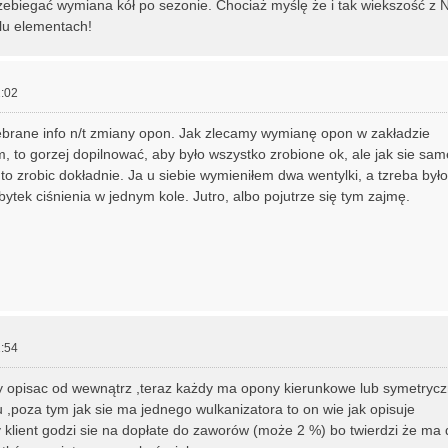
ebiegać wymiana kół po sezonie. Chociaż myślę że i tak wiekszość z 
lu elementach!
:02
ebrane info n/t zmiany opon. Jak zlecamy wymianę opon w zakładzie
, to gorzej dopilnować, aby było wszystko zrobione ok, ale jak sie s
 to zrobic dokładnie. Ja u siebie wymieniłem dwa wentylki, a tzreba było
tek ciśnienia w jednym kole. Jutro, albo pojutrze się tym zajmę.
:54
y opisac od wewnątrz ,teraz każdy ma opony kierunkowe lub symetrycz
,poza tym jak sie ma jednego wulkanizatora to on wie jak opisuje
y klient godzi sie na dopłate do zaworów (może 2 %) bo twierdzi że ma