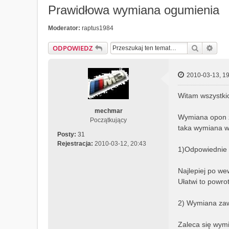
Prawidłowa wymiana ogumienia
Moderator:
raptus1984
Szukaj
Wys
ODPOWIEDZ
2010-03-13, 19
Witam wszystki
mechmar
Wymiana opon z
Początkujący
taka wymiana wy
Posty:
31
Rejestracja:
2010-03-12, 20:43
1)Odpowiednie 
Najlepiej po we
Ułatwi to powro
2) Wymiana za
Zaleca się wymi