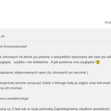
zukiwanie zaawansowane
Post
:49
ch forumowiczów!
 zimowych na letnie już pewnie u wszystkich wykonana ale sam po so
gląda : szybko i nie dokładnie . A jak powinna ona wyglądać
opisanie zdejmowanych opon (tu zimowych po sezonie )
wnętrznej stronie oznaczyć sobie z którego koła ja zdjęto oraz kierunek
tny ich montaż.
woru powietrznego
anę co 2 lata lub w razie potrzeby.Zapobiegniemy ubytkom powietrza!