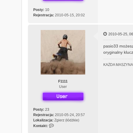
Posty:
10
Rejestracja:
2010-05-15, 20:02
2010-05-25, 06
pasio33 możesz
oryginalny kluc
KAŻDA MASZYNA 
F1111
User
Posty:
23
Rejestracja:
2010-05-24, 20:57
Lokalizacja:
Zgierz (łódżkie)
S
Kontakt:
k