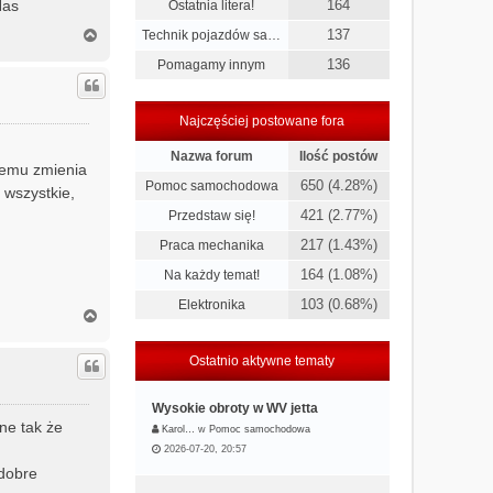
Nas
164
Ostatnia litera!
N
137
Technik pojazdów sa…
a
136
Pomagamy innym
g
ó
r
ę
Najczęściej postowane fora
Nazwa forum
Ilość postów
amemu zmienia
650 (4.28%)
Pomoc samochodowa
 wszystkie,
421 (2.77%)
Przedstaw się!
217 (1.43%)
Praca mechanika
164 (1.08%)
Na każdy temat!
103 (0.68%)
Elektronika
N
a
g
Ostatnio aktywne tematy
ó
r
ę
Wysokie obroty w WV jetta
ne tak że
Karol…
w
Pomoc samochodowa
2026-07-20, 20:57
 dobre