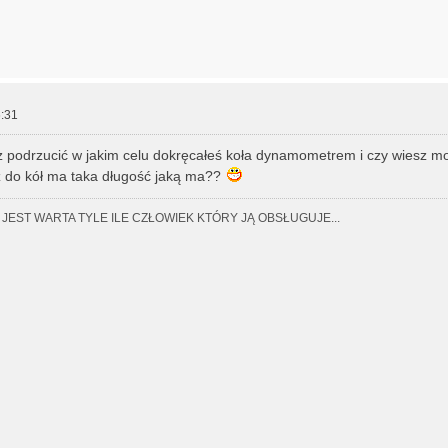
:31
 podrzucić w jakim celu dokręcałeś koła dynamometrem i czy wiesz m
z do kół ma taka długość jaką ma??
JEST WARTA TYLE ILE CZŁOWIEK KTÓRY JĄ OBSŁUGUJE...