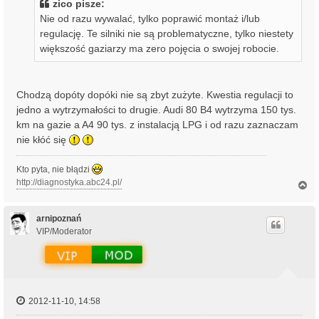
zico pisze:
Nie od razu wywalać, tylko poprawić montaż i/lub
regulację. Te silniki nie są problematyczne, tylko niestety
większość gaziarzy ma zero pojęcia o swojej robocie.
Chodzą dopóty dopóki nie są zbyt zużyte. Kwestia regulacji to
jedno a wytrzymałości to drugie. Audi 80 B4 wytrzyma 150 tys.
km na gazie a A4 90 tys. z instalacją LPG i od razu zaznaczam
nie kłóć się
Kto pyta, nie błądzi
http://diagnostyka.abc24.pl/
N
a
g
ó
arnipoznań
r
VIP/Moderator
ę
2012-11-10, 14:58