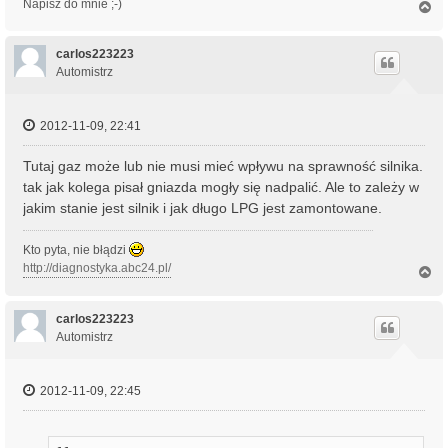
Napisz do mnie ;-)
N
a
g
ó
carlos223223
r
Automistrz
ę
2012-11-09, 22:41
Tutaj gaz może lub nie musi mieć wpływu na sprawność silnika.
tak jak kolega pisał gniazda mogły się nadpalić. Ale to zależy w
jakim stanie jest silnik i jak długo LPG jest zamontowane.
Kto pyta, nie błądzi
http://diagnostyka.abc24.pl/
N
a
g
ó
carlos223223
r
Automistrz
ę
2012-11-09, 22:45