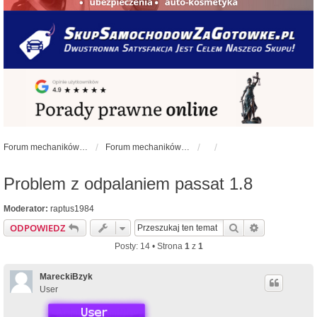
Forum mechaników samochodowych - forum-mechaniczne.pl
Forum mechaników samochodowych
Problem z odpalaniem passat 1.8
Moderator:
raptus1984
Szukaj
Wyszukiwan
ODPOWIEDZ
Posty: 14 • Strona
1
z
1
MareckiBzyk
User