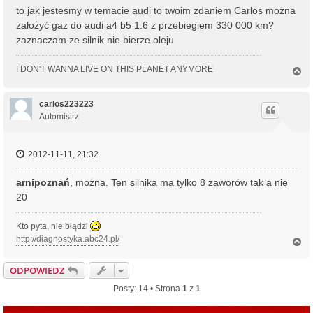
to jak jestesmy w temacie audi to twoim zdaniem Carlos można
założyć gaz do audi a4 b5 1.6 z przebiegiem 330 000 km?
zaznaczam ze silnik nie bierze oleju
I DON'T WANNA LIVE ON THIS PLANET ANYMORE
N
a
g
ó
carlos223223
r
Automistrz
ę
2012-11-11, 21:32
arnipoznań
, można. Ten silnika ma tylko 8 zaworów tak a nie
20
Kto pyta, nie błądzi
http://diagnostyka.abc24.pl/
N
a
g
ODPOWIEDZ
ó
r
Posty: 14 • Strona
1
z
1
ę