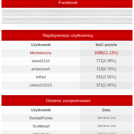
Facebook
Najaktywniejsi użytkownicy
Użytkownik
Ilość postów
1688
(11.13%)
Mechaniczny
771
(5.08%)
dawid2110
713
(4.70%)
arnipoznań
531
(3.50%)
InRed
371
(2.45%)
carlos223223
Ostatnio zarejestrowani
Użytkownik
Data
RandallFooda
2026-08-04, 23:54
Scotttwept
2026-08-03, 14:56