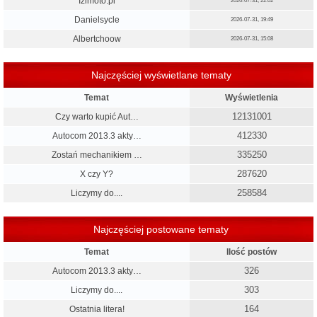
Izimoto.pl
2026-07-31, 22:02
Danielsycle
2026-07-31, 19:49
Albertchoow
2026-07-31, 15:08
Najczęściej wyświetlane tematy
Temat
Wyświetlenia
12131001
Czy warto kupić Aut…
412330
Autocom 2013.3 akty…
335250
Zostań mechanikiem …
287620
X czy Y?
258584
Liczymy do....
Najczęściej postowane tematy
Temat
Ilość postów
326
Autocom 2013.3 akty…
303
Liczymy do....
164
Ostatnia litera!