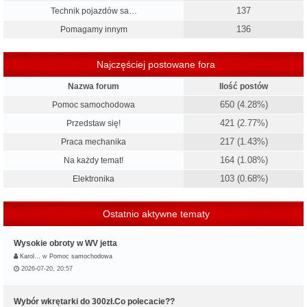
137
Technik pojazdów sa…
136
Pomagamy innym
Najczęściej postowane fora
Nazwa forum
Ilość postów
650 (4.28%)
Pomoc samochodowa
421 (2.77%)
Przedstaw się!
217 (1.43%)
Praca mechanika
164 (1.08%)
Na każdy temat!
103 (0.68%)
Elektronika
Ostatnio aktywne tematy
Wysokie obroty w WV jetta
Karol…
w
Pomoc samochodowa
2026-07-20, 20:57
Wybór wkrętarki do 300zł.Co polecacie??