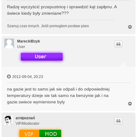
Radzę wyczyścić przepustnicę i sprawdzić kąt zapłpnu. A
świece kiedy były zmieniane???
Szanuj czas innych. Jeśli pomogłem postaw piwo
N
a
g
ó
MareckiBzyk
r
User
ę
2012-09-04, 20:23
na gazie jest to samo jak sie odpali i do odpowiedniej
temperatury dzieje sie tak samo na benzynie jak i na
gazie.swiece wymienione byly
N
a
g
ó
arnipoznań
r
VIP/Moderator
ę