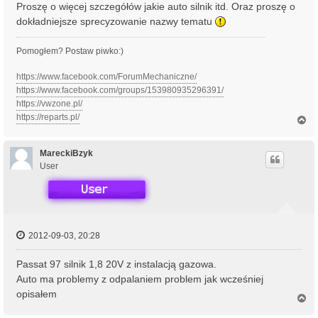
Proszę o więcej szczegółów jakie auto silnik itd. Oraz proszę o
dokładniejsze sprecyzowanie nazwy tematu
Pomogłem? Postaw piwko:)
https://www.facebook.com/ForumMechaniczne/
https://www.facebook.com/groups/153980935296391/
https://vwzone.pl/
https://reparts.pl/
N
a
g
ó
MareckiBzyk
r
User
ę
2012-09-03, 20:28
Passat 97 silnik 1,8 20V z instalacją gazowa.
Auto ma problemy z odpalaniem problem jak wcześniej
opisałem
N
a