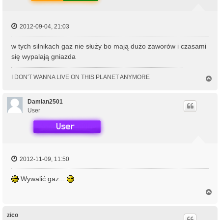
2012-09-04, 21:03
w tych silnikach gaz nie służy bo mają dużo zaworów i czasami
się wypalają gniazda
I DON'T WANNA LIVE ON THIS PLANET ANYMORE
N
a
g
ó
Damian2501
r
User
ę
2012-11-09, 11:50
Wywalić gaz...
N
a
g
ó
zico