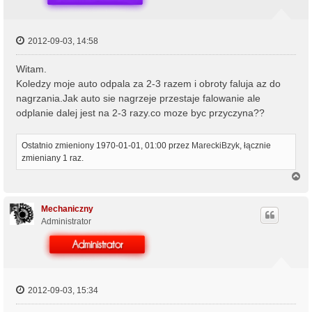
2012-09-03, 14:58
Witam.
Koledzy moje auto odpala za 2-3 razem i obroty faluja az do
nagrzania.Jak auto sie nagrzeje przestaje falowanie ale
odplanie dalej jest na 2-3 razy.co moze byc przyczyna??
Ostatnio zmieniony 1970-01-01, 01:00 przez
MareckiBzyk
, łącznie
zmieniany 1 raz.
N
a
g
ó
Mechaniczny
r
Administrator
ę
2012-09-03, 15:34