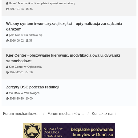
Uczeń Mechanik
w
Narzędzia i sprzęt warsztatowy
2017-01-24, 15:54
Własny system inwentaryzacji części – optymalizacja zarządzania
garażem
polo.blue
w
Przedstaw się!
2026-06-02, 11:57
Kier Center - obszywanie kierownic, modyfikacja owalu, dywaniki
samochodowe
Kier Center
w
Ogłoszenia
2024-12-01, 04:59
Zgrzyty DSG podczas redukcji
Vw DSG
w
Volkswagen
2018-10-10, 10:00
Forum mechaników samochodowych - forum-mechaniczne.pl
Forum mechaników samochodowych
Kontakt z nami