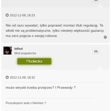
r
ę
2012-11-09, 16:23
Nie od razu wywalać, tylko poprawić montaż i/lub regulację. Te
silniki nie są problematyczne, tylko niestety większość gaziarzy
ma zero pojęcia o swojej robocie.
N
a
g
ó
InRed
r
Mod pogaduchy
ę
2012-11-09, 18:32
może wtryski trzeba przejrzec? I Przewody ?
Poszukujesz auta z Niemiec ?