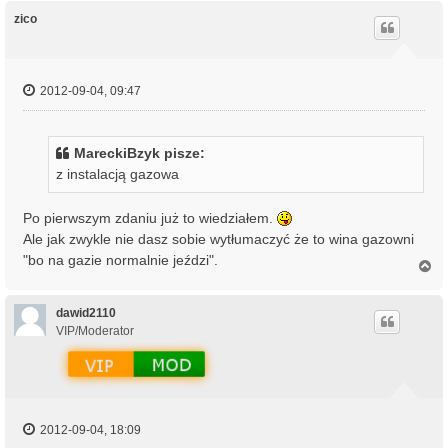
g
ó
zico
r
ę
2012-09-04, 09:47
MareckiBzyk pisze:
z instalacją gazowa
Po pierwszym zdaniu już to wiedziałem.
Ale jak zwykle nie dasz sobie wytłumaczyć że to wina gazowni
"bo na gazie normalnie jeździ".
N
a
g
ó
dawid2110
r
VIP/Moderator
ę
2012-09-04, 18:09