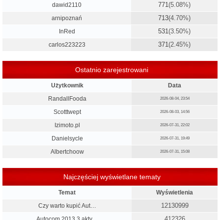
771
(5.08%)
dawid2110
713
(4.70%)
arnipoznań
531
(3.50%)
InRed
371
(2.45%)
carlos223223
Ostatnio zarejestrowani
Użytkownik
Data
RandallFooda
2026-08-04, 23:54
Scotttwept
2026-08-03, 14:56
Izimoto.pl
2026-07-31, 22:02
Danielsycle
2026-07-31, 19:49
Albertchoow
2026-07-31, 15:08
Najczęściej wyświetlane tematy
Temat
Wyświetlenia
12130999
Czy warto kupić Aut…
412326
Autocom 2013.3 akty…