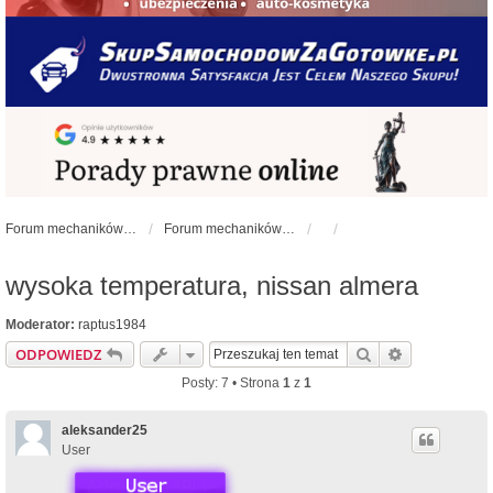
Forum mechaników samochodowych - forum-mechaniczne.pl
Forum mechaników samochodowych
wysoka temperatura, nissan almera
Moderator:
raptus1984
Szukaj
Wyszukiwan
ODPOWIEDZ
Posty: 7 • Strona
1
z
1
aleksander25
User