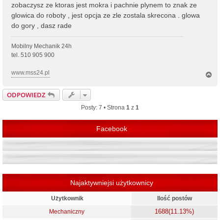
zobaczysz ze ktoras jest mokra i pachnie plynem to znak ze
glowica do roboty , jest opcja ze zle zostala skrecona . glowa
do gory , dasz rade
Mobilny Mechanik 24h
tel. 510 905 900
www.mss24.pl
N
a
g
ODPOWIEDZ
ó
r
Posty: 7 • Strona
1
z
1
ę
Facebook
Najaktywniejsi użytkownicy
Użytkownik
Ilość postów
1688
(11.13%)
Mechaniczny