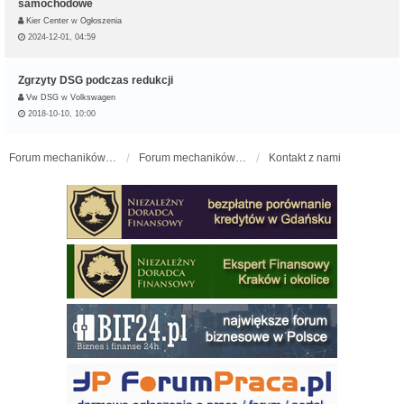
samochodowe
Kier Center
w
Ogłoszenia
2024-12-01, 04:59
Zgrzyty DSG podczas redukcji
Vw DSG
w
Volkswagen
2018-10-10, 10:00
Forum mechaników samochodowych - forum-mechaniczne.pl
Forum mechaników samochodowych
Kontakt z nami