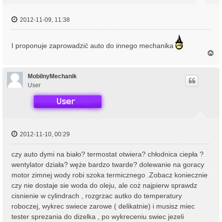
2012-11-09, 11:38
I proponuje zaprowadzić auto do innego mechanika
N
a
g
ó
MobilnyMechanik
r
User
ę
2012-11-10, 00:29
czy auto dymi na biało? termostat otwiera? chłodnica ciepła ?
wentylator działa? węże bardzo twarde? dolewanie na goracy
motor zimnej wody robi szoka termicznego .Zobacz koniecznie
czy nie dostaje sie woda do oleju, ale coż najpierw sprawdz
cisnienie w cylindrach , rozgrzac autko do temperatury
roboczej, wykrec swiece zarowe ( delikatnie) i musisz miec
tester sprezania do dizelka , po wykreceniu swiec jezeli