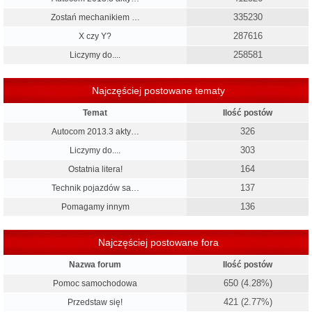
335230
Zostań mechanikiem …
287616
X czy Y?
258581
Liczymy do....
Najczęściej postowane tematy
Temat
Ilość postów
326
Autocom 2013.3 akty…
303
Liczymy do....
164
Ostatnia litera!
137
Technik pojazdów sa…
136
Pomagamy innym
Najczęściej postowane fora
Nazwa forum
Ilość postów
650 (4.28%)
Pomoc samochodowa
421 (2.77%)
Przedstaw się!