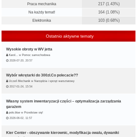
217 (1.43%)
Praca mechanika
164 (1.08%)
Na każdy temat!
103 (0.68%)
Elektronika
Ostatnio aktywne tematy
Wysokie obroty w WV jetta
Karol…
w
Pomoc samochodowa
2026-07-20, 20:57
Wybór wkrętarki do 300zł.Co polecacie??
Uczeń Mechanik
w
Narzędzia i sprzęt warsztatowy
2017-01-24, 15:54
Własny system inwentaryzacji części – optymalizacja zarządzania
garażem
polo.blue
w
Przedstaw się!
2026-06-02, 11:57
Kier Center - obszywanie kierownic, modyfikacja owalu, dywaniki