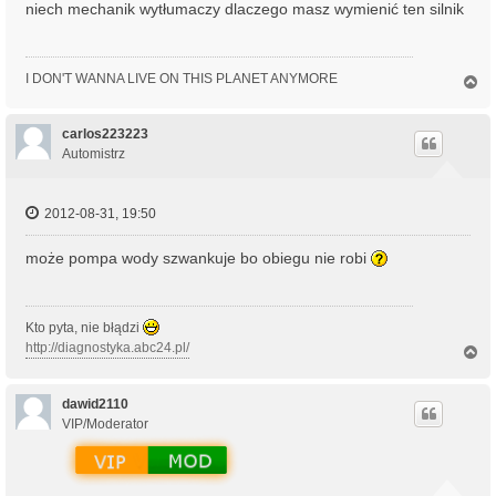
niech mechanik wytłumaczy dlaczego masz wymienić ten silnik
I DON'T WANNA LIVE ON THIS PLANET ANYMORE
N
a
g
ó
carlos223223
r
Automistrz
ę
2012-08-31, 19:50
może pompa wody szwankuje bo obiegu nie robi
Kto pyta, nie błądzi
http://diagnostyka.abc24.pl/
N
a
g
ó
dawid2110
r
VIP/Moderator
ę