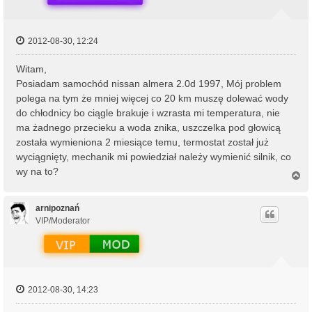
2012-08-30, 12:24
Witam,
Posiadam samochód nissan almera 2.0d 1997, Mój problem
polega na tym że mniej więcej co 20 km muszę dolewać wody
do chłodnicy bo ciągle brakuje i wzrasta mi temperatura, nie
ma żadnego przecieku a woda znika, uszczelka pod głowicą
została wymieniona 2 miesiące temu, termostat został już
wyciągnięty, mechanik mi powiedział należy wymienić silnik, co
wy na to?
N
a
g
ó
arnipoznań
r
VIP/Moderator
ę
2012-08-30, 14:23