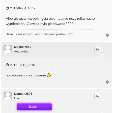
2012-09-04, 18:19
Albo głowica ma pęknięcia ewentualnie uszczelka hu...o
wymieniona. Głowica była planowana????
Szanuj czas innych. Jeśli pomogłem postaw piwo
N
a
g
ó
Majonez850
r
Automistrz
ę
2012-10-16, 20:01
no właśnie to planowanie
N
a
g
ó
Damian2501
r
User
ę