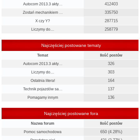
412403
Autocom 2013.3 akty…
335750
Zostań mechanikiem …
287715
X czy Y?
258779
Liczymy do....
Najczęściej postowane tematy
Temat
Ilość postów
326
Autocom 2013.3 akty…
303
Liczymy do....
164
Ostatnia litera!
137
Technik pojazdów sa…
136
Pomagamy innym
Najczęściej postowane fora
Nazwa forum
Ilość postów
650 (4.28%)
Pomoc samochodowa