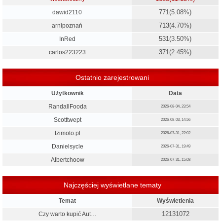
771
(5.08%)
dawid2110
713
(4.70%)
arnipoznań
531
(3.50%)
InRed
371
(2.45%)
carlos223223
Ostatnio zarejestrowani
Użytkownik
Data
RandallFooda
2026-08-04, 23:54
Scotttwept
2026-08-03, 14:56
Izimoto.pl
2026-07-31, 22:02
Danielsycle
2026-07-31, 19:49
Albertchoow
2026-07-31, 15:08
Najczęściej wyświetlane tematy
Temat
Wyświetlenia
12131072
Czy warto kupić Aut…