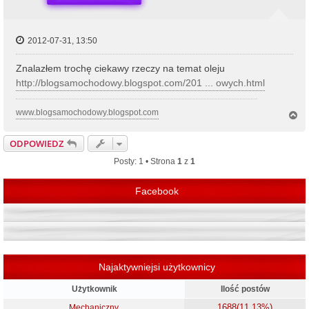
2012-07-31, 13:50
Znalazłem trochę ciekawy rzeczy na temat oleju
http://blogsamochodowy.blogspot.com/201 ... owych.html
www.blogsamochodowy.blogspot.com
N
a
g
ODPOWIEDZ
ó
r
Posty: 1 • Strona
1
z
1
ę
Facebook
Najaktywniejsi użytkownicy
Użytkownik
Ilość postów
1688
(11.13%)
Mechaniczny