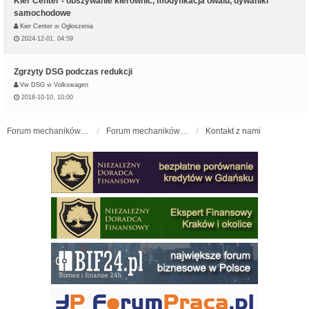
Kier Center - obszywanie kierownic, modyfikacja owalu, dywaniki
samochodowe
Kier Center
w
Ogłoszenia
2024-12-01, 04:59
Zgrzyty DSG podczas redukcji
Vw DSG
w
Volkswagen
2018-10-10, 10:00
Forum mechaników samochodowych - forum-mechaniczne.pl
Forum mechaników samochodowych
Kontakt z nami