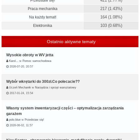
421 (2.77%)
Przedstaw się!
217 (1.43%)
Praca mechanika
164 (1.08%)
Na każdy temat!
103 (0.68%)
Elektronika
Ostatnio aktywne tematy
Wysokie obroty w WV jetta
Karol…
w
Pomoc samochodowa
2026-07-20, 20:57
Wybór wkrętarki do 300zł.Co polecacie??
Uczeń Mechanik
w
Narzędzia i sprzęt warsztatowy
2017-01-24, 15:54
Własny system inwentaryzacji części – optymalizacja zarządzania
garażem
polo.blue
w
Przedstaw się!
2026-06-02, 11:57