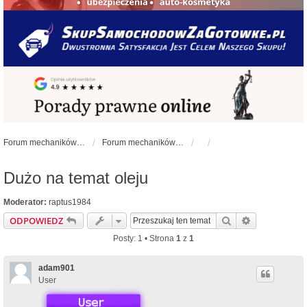
Forum mechaników samochodowych - forum-mechaniczne.pl
Forum mechaników samochodowych
Dużo na temat oleju
Moderator:
raptus1984
Szukaj
Wyszukiwan
ODPOWIEDZ
Posty: 1 • Strona
1
z
1
adam901
User