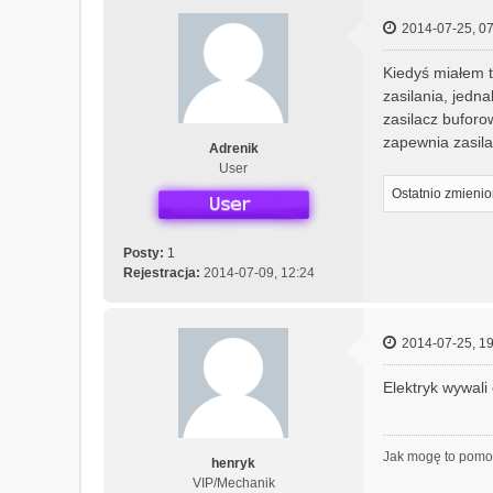
2014-07-25, 07
Kiedyś miałem t
zasilania, jedn
zasilacz buforo
zapewnia zasila
Adrenik
User
Ostatnio zmieni
Posty:
1
Rejestracja:
2014-07-09, 12:24
2014-07-25, 19
Elektryk wywali 
Jak mogę to pom
henryk
VIP/Mechanik