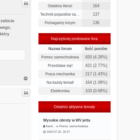
ó
164
Ostatnia litera!
r
ę
137
Technik pojazdów sa…
rzebicie
136
Pomagamy innym
owego,
który
Najczęściej postowane fora
Nazwa forum
Ilość postów
650 (4.28%)
Pomoc samochodowa
421 (2.77%)
Przedstaw się!
217 (1.43%)
Praca mechanika
N
164 (1.08%)
Na każdy temat!
a
g
103 (0.68%)
Elektronika
ó
r
ę
Ostatnio aktywne tematy
Wysokie obroty w WV jetta
Karol…
w
Pomoc samochodowa
2026-07-20, 20:57