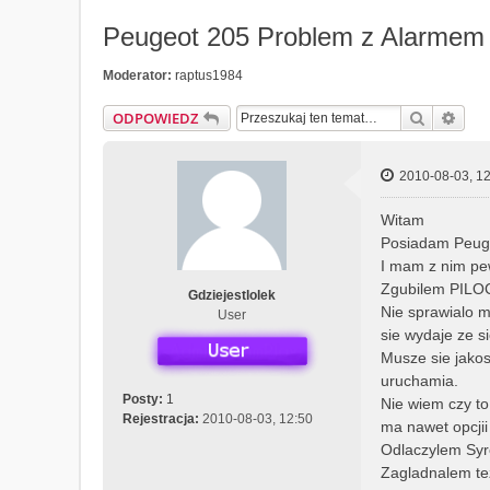
Peugeot 205 Problem z Alarmem
Moderator:
raptus1984
Szukaj
Wys
ODPOWIEDZ
2010-08-03, 12
Witam
Posiadam Peug
I mam z nim p
Zgubilem PILOC
Gdziejestlolek
Nie sprawialo m
User
sie wydaje ze s
Musze sie jakos
uruchamia.
Posty:
1
Nie wiem czy to
Rejestracja:
2010-08-03, 12:50
ma nawet opcji
Odlaczylem Syr
Zagladnalem te