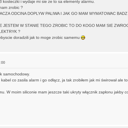
 kosteczki i wydaje mi sie ze to sa elementy alarmu.
mam zrobic ?
ACZA ODCINA DOPLYW PALIWA I JAK GO MAM WYMATOWAC BADZ 
IE JESTEM W STANIE TEGO ZROBIC TO DO KOGO MAM SIE ZWROC
LEKTRYK ?
byscie doradzili jak to moge zrobic samemu
:00
ryk samochodowy.
kabel co zasila alarm i go odłącz, ja tak zrobiłem jak mi świrował ale t
u. W moim siliconie mam jeszcze taki ukryty włącznik zapłonu jakby 