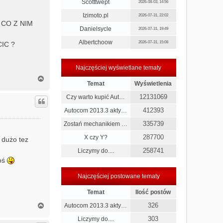
Scotttwept
2026-08-03, 14:56
Izimoto.pl
2026-07-31, 22:02
CO Z NIM
Danielsycle
2026-07-31, 19:49
Albertchoow
2026-07-31, 15:08
IC ?
Najczęściej wyświetlane tematy
N
Temat
Wyświetlenia
a
g
12131069
Czy warto kupić Aut…
ó
r
412393
Autocom 2013.3 akty…
ę
335739
Zostań mechanikiem …
287700
X czy Y?
o dużo tez
258741
Liczymy do....
coś
Najczęściej postowane tematy
Temat
Ilość postów
N
326
Autocom 2013.3 akty…
a
303
Liczymy do....
g