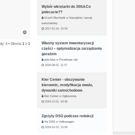
Wybór wkrętarki do 300zł.Co
polecacie??
Uczeń Mechanik
w
Narzędzia i sprzęt
warsztatowy
2017-01-24, 15:54
N
a
g
Własny system inwentaryzacji
ty: 4 • Strona
1
z
1
ó
części – optymalizacja zarządzania
r
garażem
ę
polo.blue
w
Przedstaw się!
2026-06-02, 11:57
Kier Center - obszywanie
kierownic, modyfikacja owalu,
dywaniki samochodowe
Kier Center
w
Ogłoszenia
2024-12-01, 04:59
Zgrzyty DSG podczas redukcji
Vw DSG
w
Volkswagen
2018-10-10, 10:00