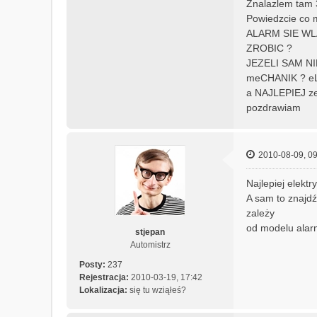
Znalazlem tam 3
Powiedzcie co 
ALARM SIE WL
ZROBIC ?
JEZELI SAM N
meCHANIK ? e
a NAJLEPIEJ ze
pozdrawiam
2010-08-09, 09
Najlepiej elekt
A sam to znajdź 
zależy
od modelu alarm
stjepan
Automistrz
Posty:
237
Rejestracja:
2010-03-19, 17:42
Lokalizacja:
się tu wziąłeś?