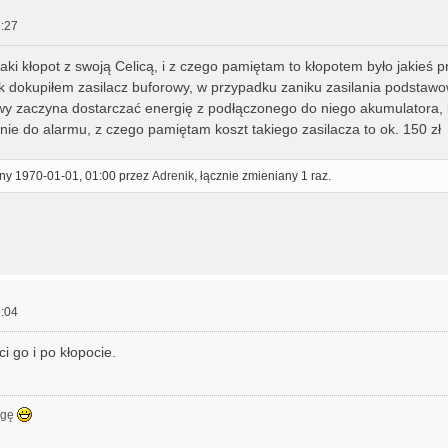
:27
aki kłopot z swoją Celicą, i z czego pamiętam to kłopotem było jakieś p
ak dokupiłem zasilacz buforowy, w przypadku zaniku zasilania podstaw
wy zaczyna dostarczać energię z podłączonego do niego akumulatora, 
nie do alarmu, z czego pamiętam koszt takiego zasilacza to ok. 150 zł
ony 1970-01-01, 01:00 przez
Adrenik
, łącznie zmieniany 1 raz.
:04
ci go i po kłopocie.
ogę