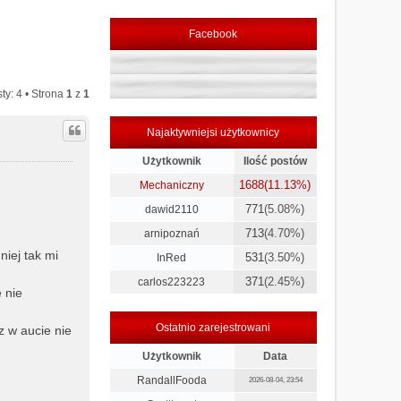
Facebook
ty: 4 • Strona
1
z
1
Najaktywniejsi użytkownicy
Użytkownik
Ilość postów
1688
(11.13%)
Mechaniczny
771
(5.08%)
dawid2110
713
(4.70%)
arnipoznań
niej tak mi
531
(3.50%)
InRed
371
(2.45%)
carlos223223
 nie
Ostatnio zarejestrowani
z w aucie nie
Użytkownik
Data
RandallFooda
2026-08-04, 23:54