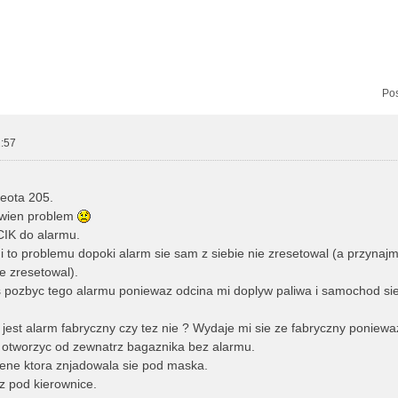
zukiwanie zaawansowane
Pos
:57
eota 205.
ewien problem
IK do alarmu.
i to problemu dopoki alarm sie sam z siebie nie zresetowal (a przynajm
ie zresetowal).
 pozbyc tego alarmu poniewaz odcina mi doplyw paliwa i samochod sie
 jest alarm fabryczny czy tez nie ? Wydaje mi sie ze fabryczny poniewa
i otworzyc od zewnatrz bagaznika bez alarmu.
ene ktora znjadowala sie pod maska.
z pod kierownice.