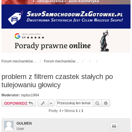
Forum mechaników samochodowych - forum-mechaniczne.pl
Forum mechaników samochodowych
problem z filtrem czastek stałych po
tulejowaniu głowicy
Moderator:
raptus1984
Szukaj
Wyszukiwan
ODPOWIEDZ
Posty: 4 • Strona
1
z
1
GULMEN
User