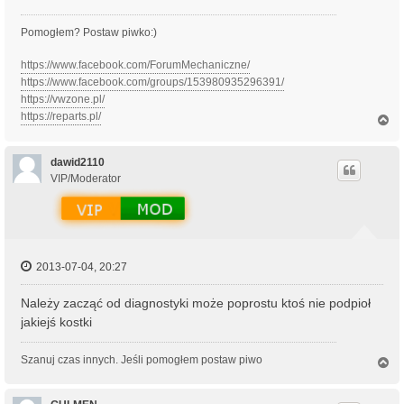
Pomogłem? Postaw piwko:)
https://www.facebook.com/ForumMechaniczne/
https://www.facebook.com/groups/153980935296391/
https://vwzone.pl/
https://reparts.pl/
N
a
g
ó
dawid2110
r
VIP/Moderator
ę
2013-07-04, 20:27
Należy zacząć od diagnostyki może poprostu ktoś nie podpioł
jakiejś kostki
Szanuj czas innych. Jeśli pomogłem postaw piwo
N
a
g