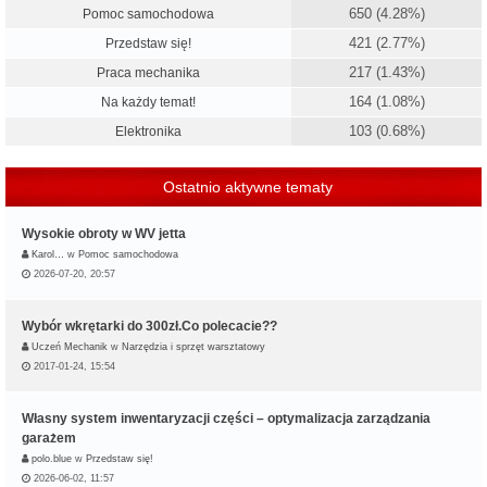
650 (4.28%)
Pomoc samochodowa
421 (2.77%)
Przedstaw się!
217 (1.43%)
Praca mechanika
164 (1.08%)
Na każdy temat!
103 (0.68%)
Elektronika
Ostatnio aktywne tematy
Wysokie obroty w WV jetta
Karol…
w
Pomoc samochodowa
2026-07-20, 20:57
Wybór wkrętarki do 300zł.Co polecacie??
Uczeń Mechanik
w
Narzędzia i sprzęt warsztatowy
2017-01-24, 15:54
Własny system inwentaryzacji części – optymalizacja zarządzania
garażem
polo.blue
w
Przedstaw się!
2026-06-02, 11:57