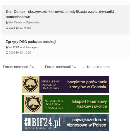
Kier Center - obszywanie kierownic, modyfikacja owalu, dywaniki
samochodowe
Kier Center
w
Ogłoszenia
2024-12-01, 04:59
Zgrzyty DSG podczas redukcji
Vw DSG
w
Volkswagen
2018-10-10, 10:00
Forum mechaników samochodowych - forum-mechaniczne.pl
Forum mechaników samochodowych
Kontakt z nami