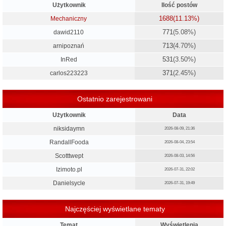
Użytkownik
Ilość postów
1688
(11.13%)
Mechaniczny
771
(5.08%)
dawid2110
713
(4.70%)
arnipoznań
531
(3.50%)
InRed
371
(2.45%)
carlos223223
Ostatnio zarejestrowani
Użytkownik
Data
niksidaymn
2026-08-09, 21:36
RandallFooda
2026-08-04, 23:54
Scotttwept
2026-08-03, 14:56
Izimoto.pl
2026-07-31, 22:02
Danielsycle
2026-07-31, 19:49
Najczęściej wyświetlane tematy
Temat
Wyświetlenia