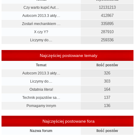
12131213
Czy warto kupić Aut…
412867
Autocom 2013.3 akty…
335895
Zostań mechanikiem …
287910
X czy Y?
259336
Liczymy do....
Najczęściej postowane tematy
Temat
Ilość postów
326
Autocom 2013.3 akty…
303
Liczymy do....
164
Ostatnia litera!
137
Technik pojazdów sa…
136
Pomagamy innym
Najczęściej postowane fora
Nazwa forum
Ilość postów