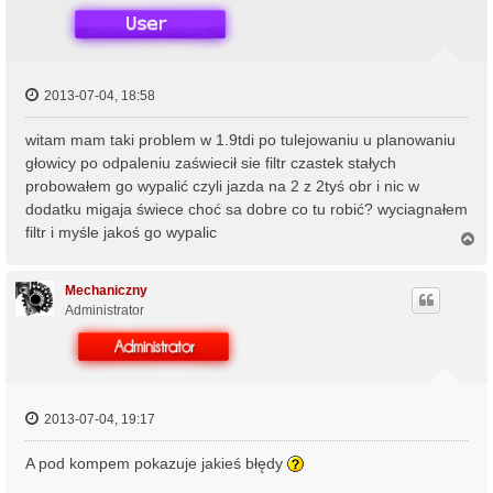
2013-07-04, 18:58
witam mam taki problem w 1.9tdi po tulejowaniu u planowaniu
głowicy po odpaleniu zaświecił sie filtr czastek stałych
probowałem go wypalić czyli jazda na 2 z 2tyś obr i nic w
dodatku migaja świece choć sa dobre co tu robić? wyciagnałem
filtr i myśle jakoś go wypalic
N
a
g
ó
Mechaniczny
r
Administrator
ę
2013-07-04, 19:17
A pod kompem pokazuje jakieś błędy