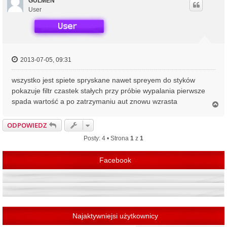
ó
GULMEN
r
User
ę
2013-07-05, 09:31
wszystko jest spiete spryskane nawet spreyem do styków
pokazuje filtr czastek stałych przy próbie wypalania pierwsze
spada wartość a po zatrzymaniu aut znowu wzrasta
N
a
g
ODPOWIEDZ
ó
r
Posty: 4 • Strona
1
z
1
ę
Facebook
Najaktywniejsi użytkownicy