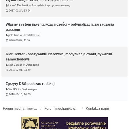
Wybór wkrętarki do 300zł.Co polecacie??
Uczeń Mechanik
w
Narzędzia i sprzęt warsztatowy
2017-01-24, 15:54
Własny system inwentaryzacji części – optymalizacja zarządzania
garażem
polo.blue
w
Przedstaw się!
2026-06-02, 11:57
Kier Center - obszywanie kierownic, modyfikacja owalu, dywaniki
samochodowe
Kier Center
w
Ogłoszenia
2024-12-01, 04:59
Zgrzyty DSG podczas redukcji
Vw DSG
w
Volkswagen
2018-10-10, 10:00
Forum mechaników samochodowych - forum-mechaniczne.pl
Forum mechaników samochodowych
Kontakt z nami