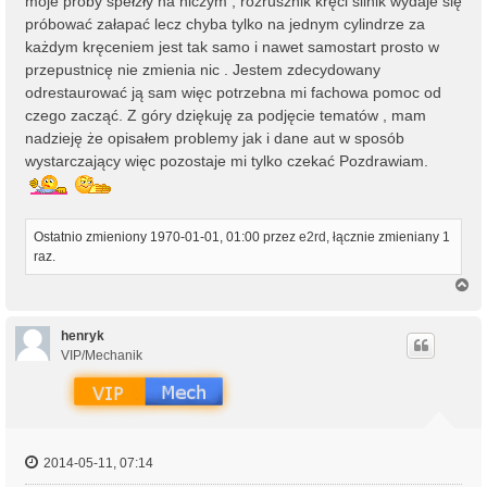
moje próby spełzły na niczym , rozrusznik kręci silnik wydaje się
próbować załapać lecz chyba tylko na jednym cylindrze za
każdym kręceniem jest tak samo i nawet samostart prosto w
przepustnicę nie zmienia nic . Jestem zdecydowany
odrestaurować ją sam więc potrzebna mi fachowa pomoc od
czego zacząć. Z góry dziękuję za podjęcie tematów , mam
nadzieję że opisałem problemy jak i dane aut w sposób
wystarczający więc pozostaje mi tylko czekać Pozdrawiam.
Ostatnio zmieniony 1970-01-01, 01:00 przez
e2rd
, łącznie zmieniany 1
raz.
N
a
g
ó
henryk
r
VIP/Mechanik
ę
2014-05-11, 07:14