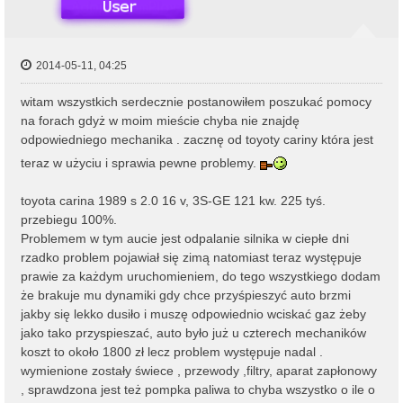
2014-05-11, 04:25
witam wszystkich serdecznie postanowiłem poszukać pomocy
na forach gdyż w moim mieście chyba nie znajdę
odpowiedniego mechanika . zacznę od toyoty cariny która jest
teraz w użyciu i sprawia pewne problemy.
toyota carina 1989 s 2.0 16 v, 3S-GE 121 kw. 225 tyś.
przebiegu 100%.
Problemem w tym aucie jest odpalanie silnika w ciepłe dni
rzadko problem pojawiał się zimą natomiast teraz występuje
prawie za każdym uruchomieniem, do tego wszystkiego dodam
że brakuje mu dynamiki gdy chce przyśpieszyć auto brzmi
jakby się lekko dusiło i muszę odpowiednio wciskać gaz żeby
jako tako przyspieszać, auto było już u czterech mechaników
koszt to około 1800 zł lecz problem występuje nadal .
wymienione zostały świece , przewody ,filtry, aparat zapłonowy
, sprawdzona jest też pompka paliwa to chyba wszystko o ile o