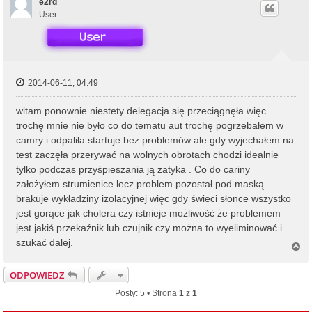
ó
e2rd
r
User
ę
2014-06-11, 04:49
witam ponownie niestety delegacja się przeciągnęła więc
trochę mnie nie było co do tematu aut trochę pogrzebałem w
camry i odpaliła startuje bez problemów ale gdy wyjechałem na
test zaczęła przerywać na wolnych obrotach chodzi idealnie
tylko podczas przyśpieszania ją zatyka . Co do cariny
założyłem strumienice lecz problem pozostał pod maską
brakuje wykładziny izolacyjnej więc gdy świeci słonce wszystko
jest gorące jak cholera czy istnieje możliwość że problemem
jest jakiś przekaźnik lub czujnik czy można to wyeliminować i
szukać dalej.
N
a
g
ODPOWIEDZ
ó
r
Posty: 5 • Strona
1
z
1
ę