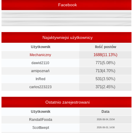
Facebook
Najaktywniejsi użytkownicy
Użytkownik
Ilość postów
1688
(11.13%)
Mechaniczny
771
(5.08%)
dawid2110
713
(4.70%)
arnipoznań
531
(3.50%)
InRed
371
(2.45%)
carlos223223
Ostatnio zarejestrowani
Użytkownik
Data
RandallFooda
2026-08-04, 23:54
Scotttwept
2026-08-03, 14:56