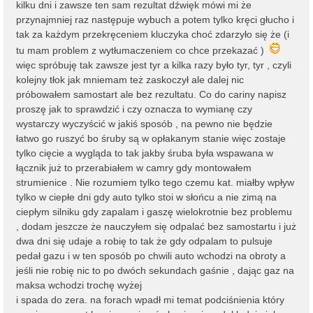
kilku dni i zawsze ten sam rezultat dźwięk mówi mi że
przynajmniej raz następuje wybuch a potem tylko kręci głucho i
tak za każdym przekręceniem kluczyka choć zdarzyło się że (i
tu mam problem z wytłumaczeniem co chce przekazać )
więc spróbuję tak zawsze jest tyr a kilka razy było tyr, tyr , czyli
kolejny tłok jak mniemam też zaskoczył ale dalej nic
próbowałem samostart ale bez rezultatu. Co do cariny napisz
proszę jak to sprawdzić i czy oznacza to wymianę czy
wystarczy wyczyścić w jakiś sposób , na pewno nie będzie
łatwo go ruszyć bo śruby są w opłakanym stanie więc zostaje
tylko cięcie a wygląda to tak jakby śruba była wspawana w
łącznik już to przerabiałem w camry gdy montowałem
strumienice . Nie rozumiem tylko tego czemu kat. miałby wpływ
tylko w ciepłe dni gdy auto tylko stoi w słońcu a nie zimą na
ciepłym silniku gdy zapalam i gaszę wielokrotnie bez problemu
, dodam jeszcze że nauczyłem się odpalać bez samostartu i już
dwa dni się udaje a robię to tak że gdy odpalam to pulsuje
pedał gazu i w ten sposób po chwili auto wchodzi na obroty a
jeśli nie robię nic to po dwóch sekundach gaśnie , dając gaz na
maksa wchodzi trochę wyżej
i spada do zera. na forach wpadł mi temat podciśnienia który