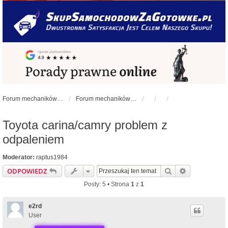
Forum mechaników samochodowych - forum-mechaniczne.pl
Forum mechaników samochodowych
Toyota carina/camry problem z
odpaleniem
Moderator:
raptus1984
Szukaj
Wyszukiwan
ODPOWIEDZ
Posty: 5 • Strona
1
z
1
e2rd
User