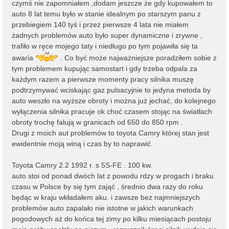
czymś nie zapomniałem ,dodam jeszcze że gdy kupowałem to
auto 8 lat temu było w stanie idealnym po starszym panu z
przebiegiem 140 tyś i przez pierwsze 4 lata nie miałem
żadnych problemów auto było super dynamiczne i zrywne ,
trafiło w ręce mojego taty i niedługo po tym pojawiła się ta
awaria
. Co być może najważniejsze poradziłem sobie z
tym problemem kupując samostart i gdy trzeba odpala za
każdym razem a pierwsze momenty pracy silnika muszę
podtrzymywać wciskając gaz pulsacyjnie to jedyna metoda by
auto weszło na wyższe obroty i można już jechać, do kolejnego
wyłączenia silnika pracuje ok choć czasem stojąc na światłach
obroty trochę falują w granicach od 650 do 850 rpm .
Drugi z moich aut problemów to toyota Camry której stan jest
ewidentnie moją winą i czas by to naprawić.
Toyota Camry 2.2 1992 r. s 5S-FE . 100 kw.
auto stoi od ponad dwóch lat z powodu rdzy w progach i braku
czasu w Polsce by się tym zająć , średnio dwa razy do roku
będąc w kraju wkładałem aku. i zawsze bez najmniejszych
problemów auto zapalało nie istotne w jakich warunkach
pogodowych aż do końca tej zimy po kilku miesiącach postoju