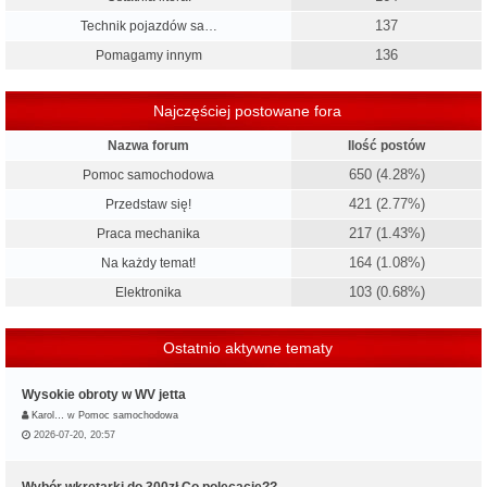
137
Technik pojazdów sa…
136
Pomagamy innym
Najczęściej postowane fora
Nazwa forum
Ilość postów
650 (4.28%)
Pomoc samochodowa
421 (2.77%)
Przedstaw się!
217 (1.43%)
Praca mechanika
164 (1.08%)
Na każdy temat!
103 (0.68%)
Elektronika
Ostatnio aktywne tematy
Wysokie obroty w WV jetta
Karol…
w
Pomoc samochodowa
2026-07-20, 20:57