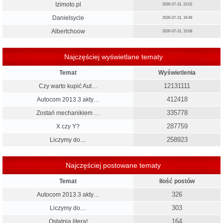
Izimoto.pl
2026-07-31, 22:02
Danielsycle
2026-07-31, 19:49
Albertchoow
2026-07-31, 15:08
Najczęściej wyświetlane tematy
Temat
Wyświetlenia
12131111
Czy warto kupić Aut…
412418
Autocom 2013.3 akty…
335778
Zostań mechanikiem …
287759
X czy Y?
258923
Liczymy do....
Najczęściej postowane tematy
Temat
Ilość postów
326
Autocom 2013.3 akty…
303
Liczymy do....
164
Ostatnia litera!