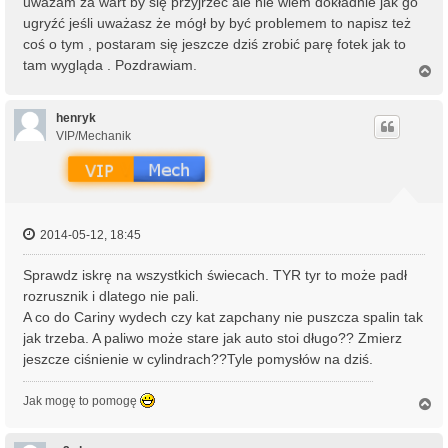
uważam za wart by się przyjrzeć ale nie wiem dokładnie jak go
ugryźć jeśli uważasz że mógł by być problemem to napisz też
coś o tym , postaram się jeszcze dziś zrobić parę fotek jak to
tam wygląda . Pozdrawiam.
N
a
g
ó
henryk
r
VIP/Mechanik
ę
2014-05-12, 18:45
Sprawdz iskrę na wszystkich świecach. TYR tyr to może padł
rozrusznik i dlatego nie pali.
A co do Cariny wydech czy kat zapchany nie puszcza spalin tak
jak trzeba. A paliwo może stare jak auto stoi długo?? Zmierz
jeszcze ciśnienie w cylindrach??Tyle pomysłów na dziś.
Jak mogę to pomogę
N
a
g