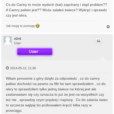
Co do Cariny to może wydech (kat) zapchany i stąd problem??
A Camry paliwo jest?? Może zalałeś świece? Wykręć i sprawdz
czy jest iskra.
Jak mogę to pomogę
N
a
g
ó
e2rd
r
User
ę
2014-05-12, 11:36
Witam ponownie z góry dzięki za odpowiedz , co do camry
paliwo dochodzi na pewno za filtr bo tam sprawdzałem , co do
iskry to sprawdziłem tylko jedną świece na której jest ale
zastanawiam się czy oznacza to już że jest na wszystkich czy
też nie , sprawdzę czym prędzej i napiszę . Co do zalania świec
to szczerze wątpię bo próbowałem kręcić kilka razy w
przeciągu