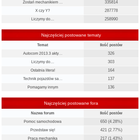
335814
Zostań mechanikiem …
287778
X czy Y?
258990
Liczymy do....
Najczęściej postowane tematy
Temat
Ilość postów
326
Autocom 2013.3 akty…
303
Liczymy do....
164
Ostatnia litera!
137
Technik pojazdów sa…
136
Pomagamy innym
Najczęściej postowane fora
Nazwa forum
Ilość postów
650 (4.28%)
Pomoc samochodowa
421 (2.77%)
Przedstaw się!
217 (1.43%)
Praca mechanika