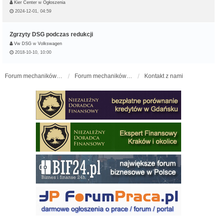
Kier Center
w
Ogłoszenia
2024-12-01, 04:59
Zgrzyty DSG podczas redukcji
Vw DSG
w
Volkswagen
2018-10-10, 10:00
Forum mechaników samochodowych - forum-mechaniczne.pl
Forum mechaników samochodowych
Kontakt z nami