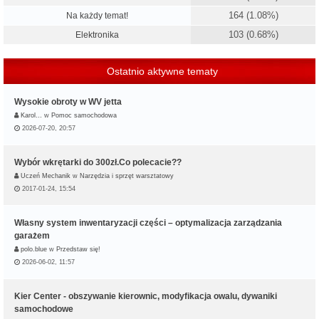
164 (1.08%)
Na każdy temat!
103 (0.68%)
Elektronika
Ostatnio aktywne tematy
Wysokie obroty w WV jetta
Karol…
w
Pomoc samochodowa
2026-07-20, 20:57
Wybór wkrętarki do 300zł.Co polecacie??
Uczeń Mechanik
w
Narzędzia i sprzęt warsztatowy
2017-01-24, 15:54
Własny system inwentaryzacji części – optymalizacja zarządzania
garażem
polo.blue
w
Przedstaw się!
2026-06-02, 11:57
Kier Center - obszywanie kierownic, modyfikacja owalu, dywaniki
samochodowe