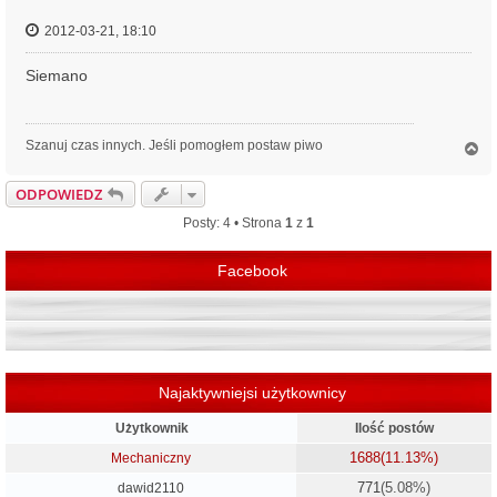
2012-03-21, 18:10
Siemano
Szanuj czas innych. Jeśli pomogłem postaw piwo
N
a
g
ODPOWIEDZ
ó
r
Posty: 4 • Strona
1
z
1
ę
Facebook
Najaktywniejsi użytkownicy
Użytkownik
Ilość postów
1688
(11.13%)
Mechaniczny
771
(5.08%)
dawid2110