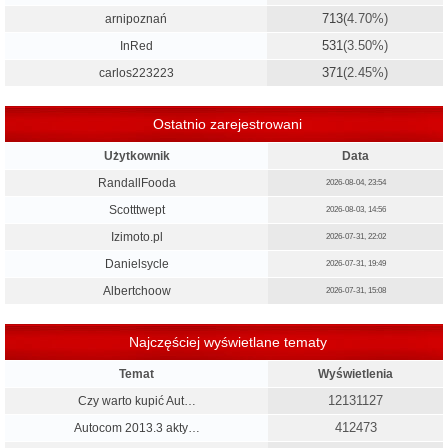
713
(4.70%)
arnipoznań
531
(3.50%)
InRed
371
(2.45%)
carlos223223
Ostatnio zarejestrowani
Użytkownik
Data
RandallFooda
2026-08-04, 23:54
Scotttwept
2026-08-03, 14:56
Izimoto.pl
2026-07-31, 22:02
Danielsycle
2026-07-31, 19:49
Albertchoow
2026-07-31, 15:08
Najczęściej wyświetlane tematy
Temat
Wyświetlenia
12131127
Czy warto kupić Aut…
412473
Autocom 2013.3 akty…