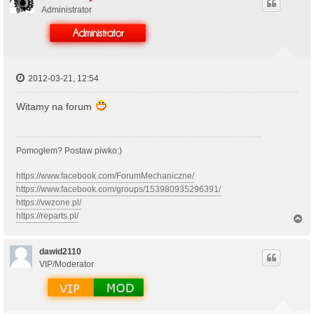
r
Administrator
ę
2012-03-21, 12:54
Witamy na forum
Pomogłem? Postaw piwko:)
https://www.facebook.com/ForumMechaniczne/
https://www.facebook.com/groups/153980935296391/
https://vwzone.pl/
https://reparts.pl/
N
a
g
ó
dawid2110
r
VIP/Moderator
ę