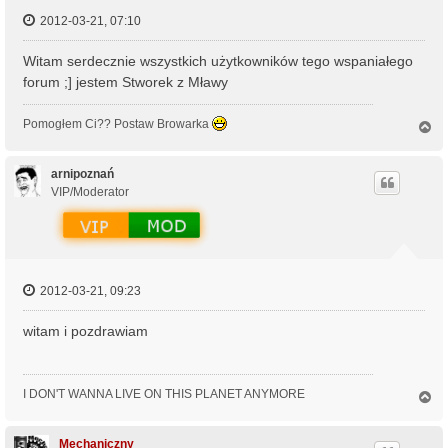
2012-03-21, 07:10
Witam serdecznie wszystkich użytkowników tego wspaniałego
forum ;] jestem Stworek z Mławy
Pomogłem Ci?? Postaw Browarka
N
a
g
ó
arnipoznań
r
VIP/Moderator
ę
2012-03-21, 09:23
witam i pozdrawiam
I DON'T WANNA LIVE ON THIS PLANET ANYMORE
N
a
g
ó
Mechaniczny