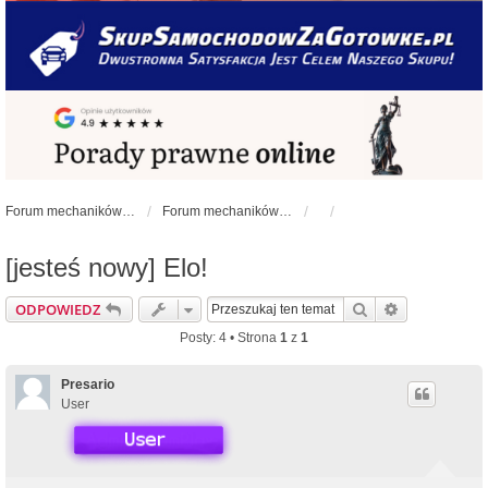
Forum mechaników samochodowych - forum-mechaniczne.pl
Forum mechaników samochodowych
[jesteś nowy] Elo!
Szukaj
Wyszukiwan
ODPOWIEDZ
Posty: 4 • Strona
1
z
1
Presario
User