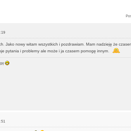
zukiwanie zaawansowane
Pos
:19
ch. Jako nowy witam wszystkich i pozdrawiam. Mam nadzieję że czase
je pytania i problemy ale może i ja czasem pomogę innym.
ogę
:51