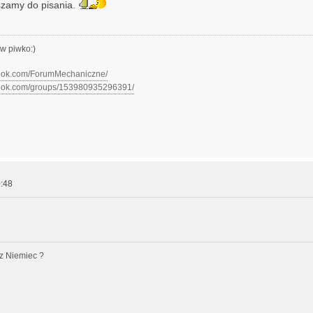
szamy do pisania.
w piwko:)
book.com/ForumMechaniczne/
book.com/groups/153980935296391/
:48
z Niemiec ?