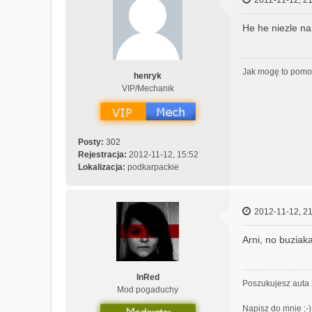
He he niezle na
Jak mogę to pom
henryk
VIP/Mechanik
Posty:
302
Rejestracja:
2012-11-12, 15:52
Lokalizacja:
podkarpackie
2012-11-12, 21
Arni, no buziak
InRed
Poszukujesz auta 
Mod pogaduchy
Napisz do mnie ;-)