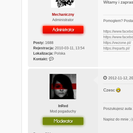
Witamy i zapra
Mechaniczny
Administrator
Pomogłem? Posta
https://www.face
https://www.face
Posty:
1688
https://vwzone.pl/
Rejestracja:
2010-03-11, 13:54
https://reparts.pl/
Lokalizacja:
Polska
S
Kontakt:
k
o
n
2012-11-12, 20
t
a
Czesc
k
t
u
InRed
j
Poszukujesz auta 
Mod pogaduchy
s
i
Napisz do mnie ;-)
ę
z