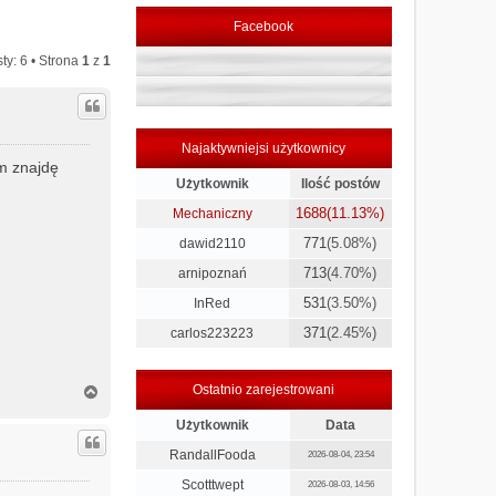
Facebook
ty: 6 • Strona
1
z
1
Najaktywniejsi użytkownicy
m znajdę
Użytkownik
Ilość postów
1688
(11.13%)
Mechaniczny
771
(5.08%)
dawid2110
713
(4.70%)
arnipoznań
531
(3.50%)
InRed
371
(2.45%)
carlos223223
N
Ostatnio zarejestrowani
a
g
Użytkownik
Data
ó
RandallFooda
2026-08-04, 23:54
r
ę
Scotttwept
2026-08-03, 14:56