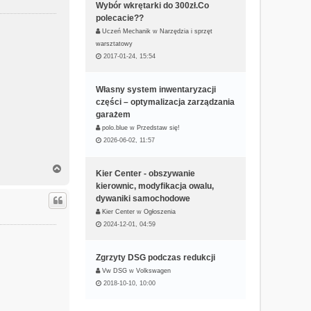
r
Wybór wkrętarki do 300zł.Co
ę
polecacie??
Uczeń Mechanik
w
Narzędzia i sprzęt
warsztatowy
2017-01-24, 15:54
Własny system inwentaryzacji
części – optymalizacja zarządzania
garażem
polo.blue
w
Przedstaw się!
2026-06-02, 11:57
N
Kier Center - obszywanie
a
kierownic, modyfikacja owalu,
g
dywaniki samochodowe
ó
r
Kier Center
w
Ogłoszenia
ę
2024-12-01, 04:59
Zgrzyty DSG podczas redukcji
Vw DSG
w
Volkswagen
2018-10-10, 10:00