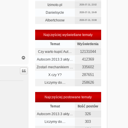
Izimoto.pl
2026-07-31, 22:02
Danielsycle
2026-07-31, 19:49
Albertchoow
2026-07-31, 15:08
Najczęściej wyświetlane tematy
Temat
Wyświetlenia
12131044
Czy warto kupić Aut…
N
412369
Autocom 2013.3 akty…
a
g
335602
Zostań mechanikiem …
ó
287651
X czy Y?
r
ę
258626
Liczymy do....
Najczęściej postowane tematy
Temat
Ilość postów
326
Autocom 2013.3 akty…
303
Liczymy do....