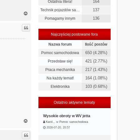
164
Ostatnia litera!
137
Technik pojazdów sa…
N
a
136
Pomagamy innym
g
ó
r
Najczęściej postowane fora
ę
Nazwa forum
Ilość postów
650 (4.28%)
Pomoc samochodowa
421 (2.77%)
Przedstaw się!
217 (1.43%)
Praca mechanika
164 (1.08%)
Na każdy temat!
103 (0.68%)
Elektronika
Ostatnio aktywne tematy
Wysokie obroty w WV jetta
N
Karol…
w
Pomoc samochodowa
a
2026-07-20, 20:57
g
ó