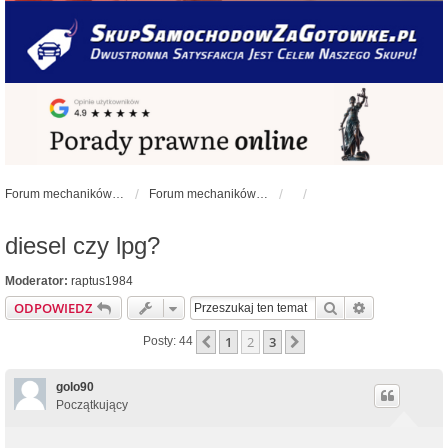
Forum mechaników samochodowych - forum-mechaniczne.pl
Forum mechaników samochodowych
diesel czy lpg?
Moderator:
raptus1984
Szukaj
Wyszukiwan
ODPOWIEDZ
1
2
3
Poprzednia
Następna
Posty: 44
golo90
Początkujący