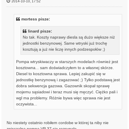
2014-10-10, 17:52
mortess pisze:
linard pisze:
No tak. Koszty naprawy diesla są dużo większe niż
jednostki benzynowej. Same wtryski już trochę
kosztują a już nie liczę innych podzespołów ;)
Pompa wtryskiwaczy w starszych modelach również jest
kosztowna... sam doświadczyłem to a własnej skórze.
Diesel to kosztowna sprawa. Lepiej zakupić się w
jednostkę benzynową i zagazować ;) Tylko podstawą jest
dobra sekwencja gazowa. Gazownik skopał sprawę
mojemu sąsiadowi i teraz musi się męczyć. Ciężko pali i
wgl ma problemy. Różnie bywa więc sprawa nie jest
oczywista...
No niestety ostatnio robiłem cordobe w której ta niby nie
znisczalna pompa VP 37 sie rozsypała .....