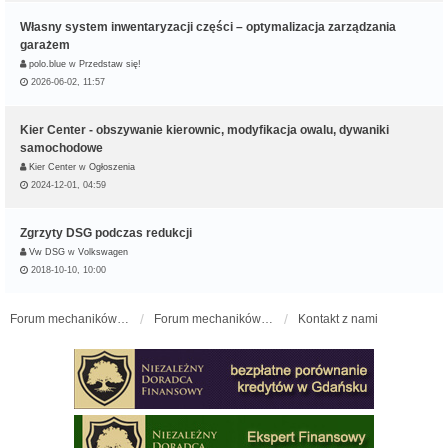
Własny system inwentaryzacji części – optymalizacja zarządzania
garażem
polo.blue
w
Przedstaw się!
2026-06-02, 11:57
Kier Center - obszywanie kierownic, modyfikacja owalu, dywaniki
samochodowe
Kier Center
w
Ogłoszenia
2024-12-01, 04:59
Zgrzyty DSG podczas redukcji
Vw DSG
w
Volkswagen
2018-10-10, 10:00
Forum mechaników samochodowych - forum-mechaniczne.pl
Forum mechaników samochodowych
Kontakt z nami