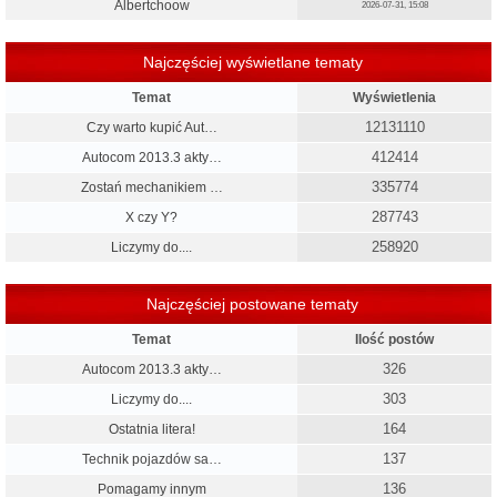
Albertchoow
2026-07-31, 15:08
Najczęściej wyświetlane tematy
Temat
Wyświetlenia
12131110
Czy warto kupić Aut…
412414
Autocom 2013.3 akty…
335774
Zostań mechanikiem …
287743
X czy Y?
258920
Liczymy do....
Najczęściej postowane tematy
Temat
Ilość postów
326
Autocom 2013.3 akty…
303
Liczymy do....
164
Ostatnia litera!
137
Technik pojazdów sa…
136
Pomagamy innym