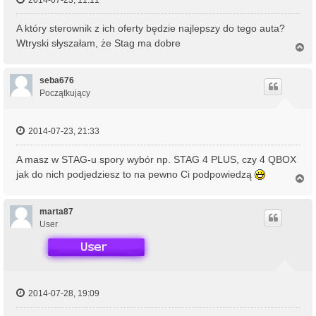
2014-07-23, 11:11
A który sterownik z ich oferty będzie najlepszy do tego auta?
Wtryski słyszałam, że Stag ma dobre
N
a
g
ó
seba676
r
Początkujący
ę
2014-07-23, 21:33
A masz w STAG-u spory wybór np. STAG 4 PLUS, czy 4 QBOX
jak do nich podjedziesz to na pewno Ci podpowiedzą
N
a
g
ó
marta87
r
User
ę
2014-07-28, 19:09