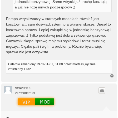
jednostki benzynowej. Same wtryski już trochę kosztują
a już nie liczę innych podzespołów ;)
Pompa wtryskiwaczy w starszych modelach również jest
kosztowna... sam doświadczyłem to a własnej skórze. Diesel to
kosztowna sprawa. Lepiej zakupić się w jednostkę benzynową i
zagazować ;) Tylko podstawą jest dobra sekwencja gazowa.
Gazownik skopał sprawę mojemu sąsiadowi i teraz musi się
męczyć. Ciężko pali i wgl ma problemy. Różnie bywa więc
sprawa nie jest oczywista...
Ostatnio zmieniony 1970-01-01, 01:00 przez
mortess
, łącznie
zmieniany 1 raz.
N
a
g
ó
dawid2110
r
VIP/Moderator
ę