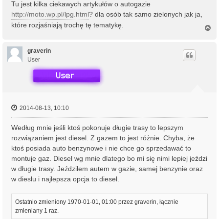
Tu jest kilka ciekawych artykułów o autogazie
http://moto.wp.pl/lpg.html
? dla osób tak samo zielonych jak ja,
które rozjaśniają trochę tę tematykę.
N
a
g
ó
graverin
r
User
ę
2014-08-13, 10:10
Według mnie jeśli ktoś pokonuje długie trasy to lepszym
rozwiązaniem jest diesel. Z gazem to jest różnie. Chyba, że
ktoś posiada auto benzynowe i nie chce go sprzedawać to
montuje gaz. Diesel wg mnie dlatego bo mi się nimi lepiej jeździ
w długie trasy. Jeździłem autem w gazie, samej benzynie oraz
w dieslu i najlepsza opcja to diesel.
Ostatnio zmieniony 1970-01-01, 01:00 przez
graverin
, łącznie
zmieniany 1 raz.