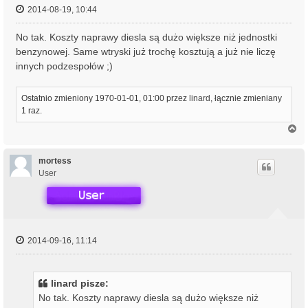
2014-08-19, 10:44
No tak. Koszty naprawy diesla są dużo większe niż jednostki
benzynowej. Same wtryski już trochę kosztują a już nie liczę
innych podzespołów ;)
Ostatnio zmieniony 1970-01-01, 01:00 przez
linard
, łącznie zmieniany
1 raz.
N
a
g
ó
mortess
r
User
ę
2014-09-16, 11:14
linard pisze:
No tak. Koszty naprawy diesla są dużo większe niż