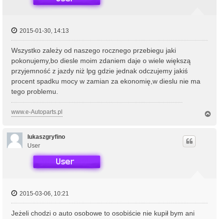
2015-01-30, 14:13
Wszystko zależy od naszego rocznego przebiegu jaki
pokonujemy,bo diesle moim zdaniem daje o wiele większą
przyjemność z jazdy niż lpg gdzie jednak odczujemy jakiś
procent spadku mocy w zamian za ekonomię,w dieslu nie ma
tego problemu.
www.e-Autoparts.pl
N
a
g
ó
lukaszgryfino
r
User
ę
2015-03-06, 10:21
Jeżeli chodzi o auto osobowe to osobiście nie kupił bym ani