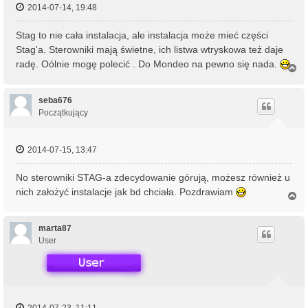
2014-07-14, 19:48
Stag to nie cała instalacja, ale instalacja może mieć części
Stag'a. Sterowniki mają świetne, ich listwa wtryskowa też daje
radę. Oólnie mogę polecić . Do Mondeo na pewno się nada.
N
a
g
ó
seba676
r
Początkujący
ę
2014-07-15, 13:47
No sterowniki STAG-a zdecydowanie górują, możesz również u
nich założyć instalacje jak bd chciała. Pozdrawiam
N
a
g
ó
marta87
r
User
ę