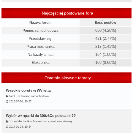
Najczęściej postowane fora
Nazwa forum
Ilość postów
650 (4.28%)
Pomoc samochodowa
421 (2.77%)
Przedstaw się!
217 (1.43%)
Praca mechanika
164 (1.08%)
Na każdy temat!
103 (0.68%)
Elektronika
Ostatnio aktywne tematy
Wysokie obroty w WV jetta
Karol…
w
Pomoc samochodowa
2026-07-20, 20:57
Wybór wkrętarki do 300zł.Co polecacie??
Uczeń Mechanik
w
Narzędzia i sprzęt warsztatowy
2017-01-24, 15:54