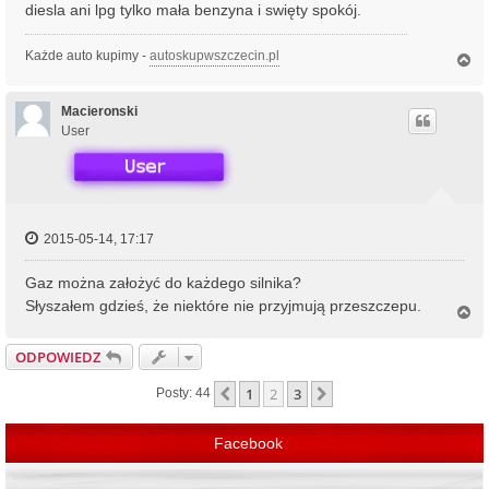
diesla ani lpg tylko mała benzyna i swięty spokój.
Każde auto kupimy -
autoskupwszczecin.pl
N
a
g
ó
Macieronski
r
User
ę
2015-05-14, 17:17
Gaz można założyć do każdego silnika?
Słyszałem gdzieś, że niektóre nie przyjmują przeszczepu.
N
a
g
ODPOWIEDZ
ó
r
1
2
3
Poprzednia
Następna
Posty: 44
ę
Facebook