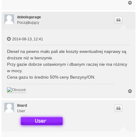
N
a
g
ó
dobolsgarage
r
Początkujący
ę
2014-08-13, 12:41
Diesel na pewno mało pali ale koszty ewentualnej naprawy są
droższe niż w benzynie.
Przy gazie dobrze ustawionym i dbanym raczej nie ma różnicy
w mocy.
Cena gazu to średnio 50% ceny Benzyny/ON.
N
a
g
ó
linard
r
User
ę