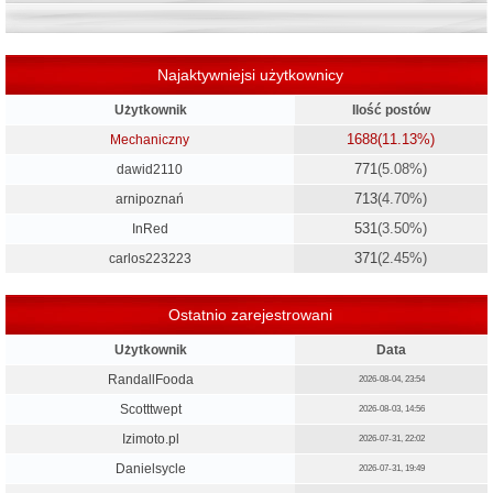
Najaktywniejsi użytkownicy
Użytkownik
Ilość postów
1688
(11.13%)
Mechaniczny
771
(5.08%)
dawid2110
713
(4.70%)
arnipoznań
531
(3.50%)
InRed
371
(2.45%)
carlos223223
Ostatnio zarejestrowani
Użytkownik
Data
RandallFooda
2026-08-04, 23:54
Scotttwept
2026-08-03, 14:56
Izimoto.pl
2026-07-31, 22:02
Danielsycle
2026-07-31, 19:49