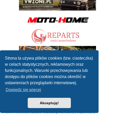
Strona ta używa plików cookies (tzw. ciasteczka)
w celach statystycznych, reklamowych oraz
funkcjonalnych. Warunki przechowywania lub
dostępu do plików cookies można określić w
ustawieniach przeglądarki internetowej.
Dowiedz się więcej
Akceptuję!
2010 - 2019 ©
Forum mechaników samochodowych
Współpraca: reklamanaportalu@gmail.com
Projekt i realizacja:
Adwave - marketing internetowy
|
Mapa witryny