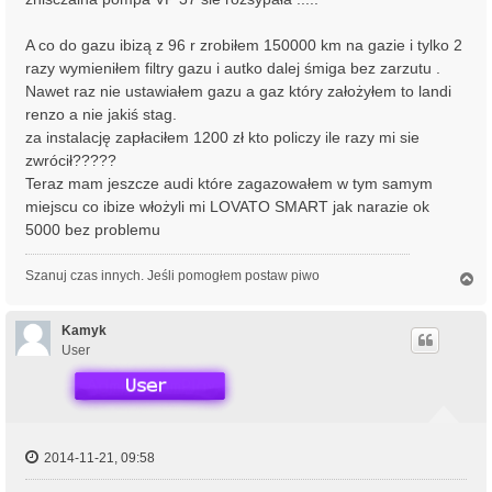
A co do gazu ibizą z 96 r zrobiłem 150000 km na gazie i tylko 2
razy wymieniłem filtry gazu i autko dalej śmiga bez zarzutu .
Nawet raz nie ustawiałem gazu a gaz który założyłem to landi
renzo a nie jakiś stag.
za instalację zapłaciłem 1200 zł kto policzy ile razy mi sie
zwrócił?????
Teraz mam jeszcze audi które zagazowałem w tym samym
miejscu co ibize włożyli mi LOVATO SMART jak narazie ok
5000 bez problemu
Szanuj czas innych. Jeśli pomogłem postaw piwo
N
a
g
ó
Kamyk
r
User
ę
2014-11-21, 09:58