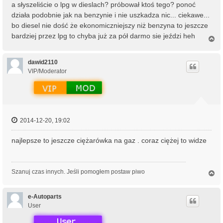
a słyszeliście o lpg w dieslach? próbował ktoś tego? ponoć
działa podobnie jak na benzynie i nie uszkadza nic... ciekawe...
bo diesel nie dość że ekonomiczniejszy niż benzyna to jeszcze
bardziej przez lpg to chyba już za pół darmo sie jeździ heh
N
a
g
ó
dawid2110
r
VIP/Moderator
ę
2014-12-20, 19:02
najlepsze to jeszcze ciężarówka na gaz . coraz ciężej to widze
Szanuj czas innych. Jeśli pomogłem postaw piwo
N
a
g
ó
e-Autoparts
r
User
ę