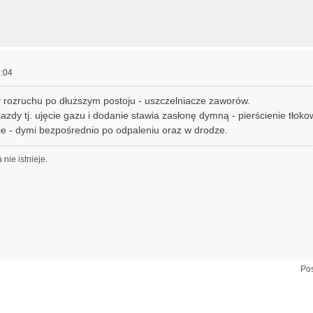
:04
y rozruchu po dłuższym postoju - uszczelniacze zaworów.
jazdy tj. ujęcie gazu i dodanie stawia zasłonę dymną - pierścienie tłoko
e - dymi bezpośrednio po odpaleniu oraz w drodze.
nie istnieje.
Pos