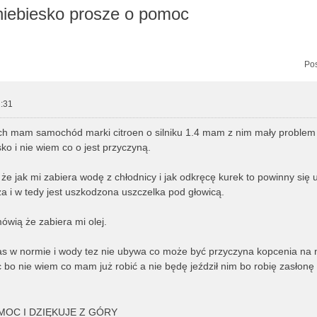
 niebiesko prosze o pomoc
zukiwanie zaawansowane
Pos
:31
ch mam samochód marki citroen o silniku 1.4 mam z nim mały proble
sko i nie wiem co o jest przyczyną.
że jak mi zabiera wodę z chłodnicy i jak odkręcę kurek to powinny się 
za i w tedy jest uszkodzona uszczelka pod głowicą.
ówią że zabiera mi olej.
czas w normie i wody tez nie ubywa co może być przyczyna kopcenia na 
bo nie wiem co mam już robić a nie będę jeździł nim bo robię zasłon
OC I DZIĘKUJE Z GÓRY