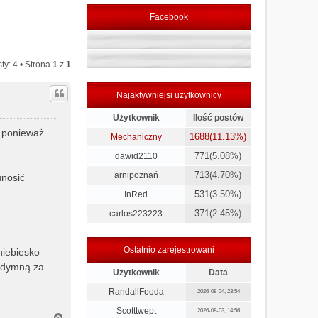
Facebook
ty: 4 • Strona
1
z
1
Najaktywniejsi użytkownicy
Użytkownik
Ilość postów
m ponieważ
1688
(11.13%)
Mechaniczny
771
(5.08%)
dawid2110
713
(4.70%)
arnipoznań
unosić
531
(3.50%)
InRed
371
(2.45%)
carlos223223
Ostatnio zarejestrowani
niebiesko
ę dymną za
Użytkownik
Data
RandallFooda
2026-08-04, 23:54
Scotttwept
2026-08-03, 14:56
N