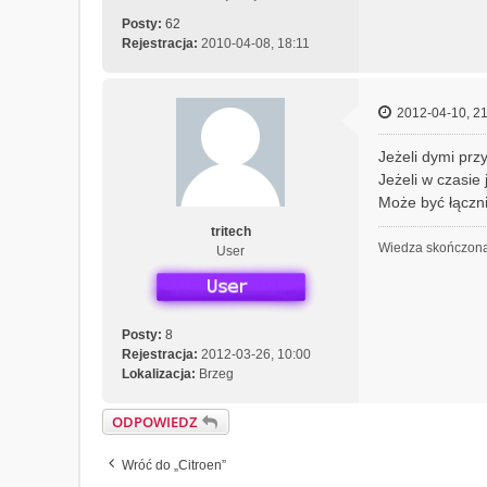
Posty:
62
Rejestracja:
2010-04-08, 18:11
2012-04-10, 21
Jeżeli dymi prz
Jeżeli w czasie 
Może być łączni
tritech
Wiedza skończona 
User
Posty:
8
Rejestracja:
2012-03-26, 10:00
Lokalizacja:
Brzeg
ODPOWIEDZ
Wróć do „Citroen”