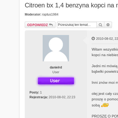
Citroen bx 1,4 benzyna kopci na
Moderator:
raptus1984
Szukaj
Wys
ODPOWIEDZ
2010-08-02, 22
Witam wszystki
kopci na niebie
Jedni mi mówią 
danielrd
bąbelki powietr
User
Inni znów moi m
Posty:
1
olej jest cały 
Rejestracja:
2010-08-02, 22:23
proszę o pomoc 
sobą
PROSZĘ O POM