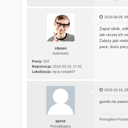
2010-08-09, 09
Zapal silnik, o
ale raczej ich n
Zależy jaki niebi
para, dużo pary
stjepan
Automistrz
Posty:
237
Rejestracja:
2010-03-19, 17:42
Lokalizacja:
się tu wziąłeś?
2010-10-10, 20
gumki na zawora
Pomogłem-Pochw
igorek
Początkujący