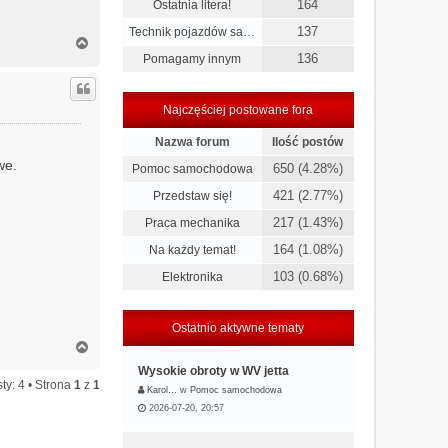
164
Ostatnia litera!
137
Technik pojazdów sa…
N
a
136
Pomagamy innym
g
ó
r
Najczęściej postowane fora
ę
Nazwa forum
Ilość postów
we.
650 (4.28%)
Pomoc samochodowa
421 (2.77%)
Przedstaw się!
217 (1.43%)
Praca mechanika
164 (1.08%)
Na każdy temat!
103 (0.68%)
Elektronika
Ostatnio aktywne tematy
N
a
Wysokie obroty w WV jetta
g
ty: 4 • Strona
1
z
1
Karol…
w
Pomoc samochodowa
ó
r
2026-07-20, 20:57
ę