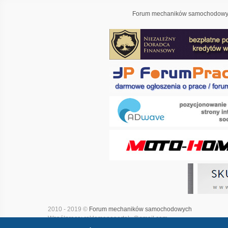
Forum mechaników samochodowyc
2010 - 2019 ©
Forum mechaników samochodowych
Współpraca: reklamanaportalu@gmail.com
Projekt i realizacja:
Adwave - marketing internetowy
|
Mapa witry