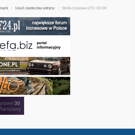
 nami
Usuń ciasteczka witryny
Strefa czasowa
UTC+01:00