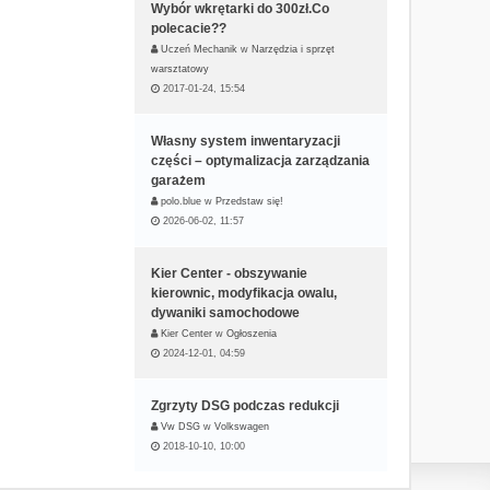
Wybór wkrętarki do 300zł.Co
polecacie??
Uczeń Mechanik
w
Narzędzia i sprzęt
warsztatowy
2017-01-24, 15:54
Własny system inwentaryzacji
części – optymalizacja zarządzania
garażem
polo.blue
w
Przedstaw się!
2026-06-02, 11:57
Kier Center - obszywanie
kierownic, modyfikacja owalu,
dywaniki samochodowe
Kier Center
w
Ogłoszenia
2024-12-01, 04:59
Zgrzyty DSG podczas redukcji
Vw DSG
w
Volkswagen
2018-10-10, 10:00