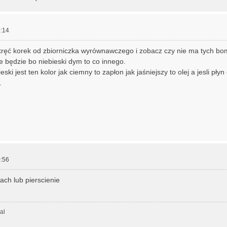
:14
dkręć korek od zbiorniczka wyrównawczego i zobacz czy nie ma tych b
ie będzie bo niebieski dym to co innego.
eski jest ten kolor jak ciemny to zapłon jak jaśniejszy to olej a jesli płyn
.
:56
ch lub pierscienie
al