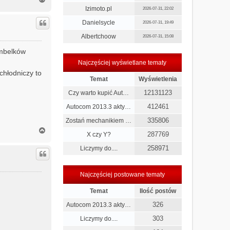
a
Izimoto.pl
2026-07-31, 22:02
g
Danielsycle
ó
2026-07-31, 19:49
r
Albertchoow
2026-07-31, 15:08
ę
ombelków
Najczęściej wyświetlane tematy
 chłodniczy to
Temat
Wyświetlenia
12131123
Czy warto kupić Aut…
412461
Autocom 2013.3 akty…
335806
Zostań mechanikiem …
N
287769
X czy Y?
a
g
258971
Liczymy do....
ó
r
ę
Najczęściej postowane tematy
Temat
Ilość postów
326
Autocom 2013.3 akty…
303
Liczymy do....