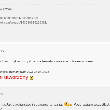
w piwko:)
book.com/ForumMechaniczne/
book.com/groups/153980935296391/
:27
 od razu był osobny dział na tematy związane z lakiernictwem.
 przez:
Mechaniczny
: 2012-09-10, 17:08
]
tał utworzony
:33
i ja.Jak blacharstwo i spawanie to też ja.
Pozdrawiam wszystkich
o"