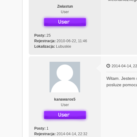
h
a
Zwiastun
n
User
i
c
z
n
Posty:
25
y
Rejestracja:
2010-06-22, 11:46
Lokalizacja:
Lubuskie
2014-04-14, 22
Witam. Jestem m
posluze pomoca
kanawaros5
User
Posty:
1
Rejestracja:
2014-04-14, 22:32