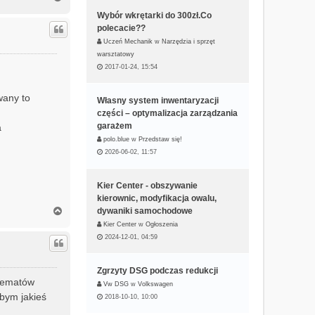
a
Wybór wkrętarki do 300zł.Co
g
polecacie??
ó
r
Uczeń Mechanik
w
Narzędzia i sprzęt
ę
warsztatowy
2017-01-24, 15:54
wany to
Własny system inwentaryzacji
części – optymalizacja zarządzania
garażem
a
polo.blue
w
Przedstaw się!
2026-06-02, 11:57
Kier Center - obszywanie
kierownic, modyfikacja owalu,
N
dywaniki samochodowe
a
Kier Center
w
Ogłoszenia
g
2024-12-01, 04:59
ó
r
ę
Zgrzyty DSG podczas redukcji
 tematów
Vw DSG
w
Volkswagen
 bym jakieś
2018-10-10, 10:00