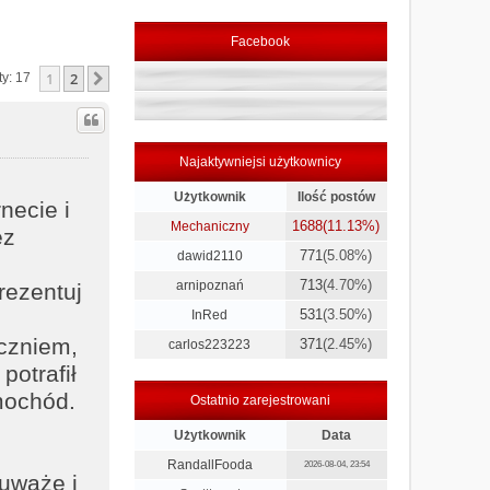
Facebook
1
2
Następna
ty: 17
Najaktywniejsi użytkownicy
Użytkownik
Ilość postów
necie i
1688
(11.13%)
Mechaniczny
ez
771
(5.08%)
dawid2110
713
(4.70%)
arnipoznań
rezentuj
531
(3.50%)
InRed
uczniem,
371
(2.45%)
carlos223223
potrafił
mochód.
Ostatnio zarejestrowani
Użytkownik
Data
RandallFooda
2026-08-04, 23:54
uważę i