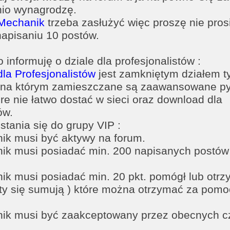
io wynagrodzę.
Mechanik
trzeba zasłużyć więc proszę nie pros
napisaniu 10 postów.
informuję o dziale dla profesjonalistów :
dla Profesjonalistów
jest zamkniętym działem ty
 na którym zamieszczane są zaawansowane py
re nie łatwo dostać w sieci oraz download dla
ów.
tania się do grupy VIP :
nik musi być aktywy na forum.
nik musi posiadać min. 200 napisanych postów
nik musi posiadać min. 20 pkt. pomógł lub otr
kty się sumują ) które można otrzymać za pomo
nik musi być zaakceptowany przez obecnych 