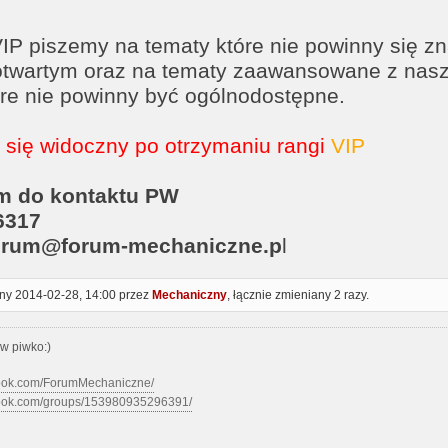
VIP piszemy na tematy które nie powinny się z
otwartym oraz na tematy zaawansowane z nasz
óre nie powinny być ogólnodostępne.
e się widoczny po otrzymaniu rangi
VIP
m do kontaktu PW
6317
 forum@forum-mechaniczne.p
l
ony 2014-02-28, 14:00 przez
Mechaniczny
, łącznie zmieniany 2 razy.
w piwko:)
book.com/ForumMechaniczne/
book.com/groups/153980935296391/