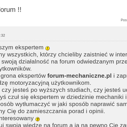
orum !!
zukiwanie zaawansowane
Pos
:32
aszym ekspertem
 wszystkich, którzy chcieliby zaistnieć w inter
swoją działalność na forum odwiedzanym prz
żytkowników.
 grona ekspertów
forum-mechaniczne.pl
i zap
dzę motoryzacyjną użytkownikom.
czy jesteś po wyższych studiach, czy jesteś 
byś czuł się ekspertem w dziedzinie mechaniki i 
posób wytłumaczyć w jaki sposób naprawić sa
y Cię do zamieszczania porad i opinii.
interesowany
uj swoja wiedzę na forum a ja na pewno Cię za