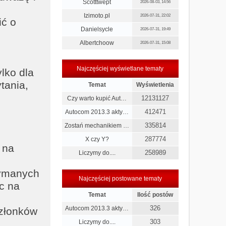
Scotttwept
2026-08-03, 14:56
Izimoto.pl
2026-07-31, 22:02
ić o
Danielsycle
2026-07-31, 19:49
Albertchoow
2026-07-31, 15:08
Najczęściej wyświetlane tematy
lko dla
tania,
Temat
Wyświetlenia
12131127
Czy warto kupić Aut…
412471
Autocom 2013.3 akty…
335814
Zostań mechanikiem …
287774
X czy Y?
 na
258989
Liczymy do....
zymanych
Najczęściej postowane tematy
c na
Temat
Ilość postów
326
Autocom 2013.3 akty…
członków
303
Liczymy do....