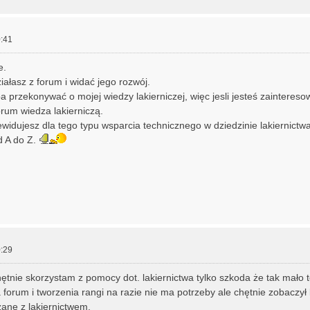
:41
e.
iałasz z forum i widać jego rozwój.
 przekonywać o mojej wiedzy lakierniczej, więc jesli jesteś zaintereso
rum wiedza lakierniczą.
widujesz dla tego typu wsparcia technicznego w dziedzinie lakiernictw
 A do Z.
:29
hętnie skorzystam z pomocy dot. lakiernictwa tylko szkoda że tak mało
a forum i tworzenia rangi na razie nie ma potrzeby ale chętnie zobaczył
zane z lakiernictwem.