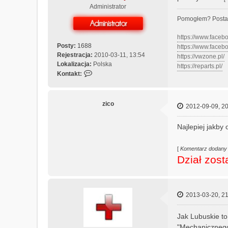
Administrator
Pomogłem? Posta
https://www.face
Posty:
1688
https://www.face
Rejestracja:
2010-03-11, 13:54
https://vwzone.pl/
Lokalizacja:
Polska
https://reparts.pl/
S
Kontakt:
k
o
n
zico
2012-09-09, 20
t
a
Najlepiej jakby
k
t
u
[
Komentarz dodany
j
Dział zos
s
i
ę
z
2013-03-20, 21
M
e
Jak Lubuskie to 
c
"Mechaniczneg