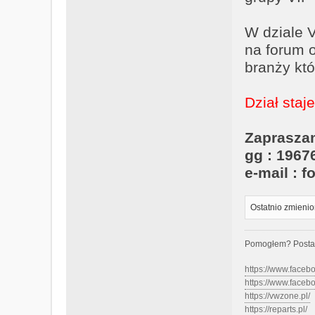
W dziale 
na forum 
branży kt
Dział staj
Zaprasza
gg : 1967
e-mail :
Ostatnio zmieni
Pomogłem? Posta
https://www.face
https://www.face
https://vwzone.pl/
https://reparts.pl/