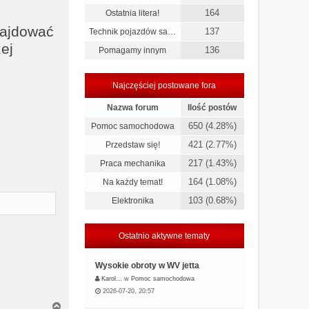
164
Ostatnia litera!
najdować
137
Technik pojazdów sa…
ej
136
Pomagamy innym
Najczęściej postowane fora
Nazwa forum
Ilość postów
650 (4.28%)
Pomoc samochodowa
421 (2.77%)
Przedstaw się!
217 (1.43%)
Praca mechanika
164 (1.08%)
Na każdy temat!
103 (0.68%)
Elektronika
Ostatnio aktywne tematy
Wysokie obroty w WV jetta
Karol…
w
Pomoc samochodowa
2026-07-20, 20:57
N