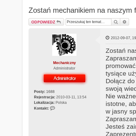
Zostań mechanikiem na naszym f
Szukaj
Wys
ODPOWIEDZ
2012-09-07, 19
Zostań n
Zapraszamy
Mechaniczny
promować 
Administrator
tysiące u
Dołącz do
swoją wie
Posty:
1688
Nie ważne 
Rejestracja:
2010-03-11, 13:54
istotne, a
Lokalizacja:
Polska
S
Kontakt:
w jasny s
k
Zapraszam
o
n
Jesteś za
t
Zaprezent
a