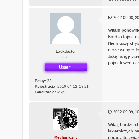
2012-09-08, 20
Witam ponowni
Bardzo fajnie dz
Nie muszę chyba
może wesprę fo
Lackdoctor
Jaką rangę prze
User
pojazdowego od
Posty:
23
Rejestracja:
2010-04-12, 18:21
Lokalizacja:
wlkp
2012-09-09, 10
Witaj, bardzo c
lakierniczych n
porady itd zwią
Mechaniczny