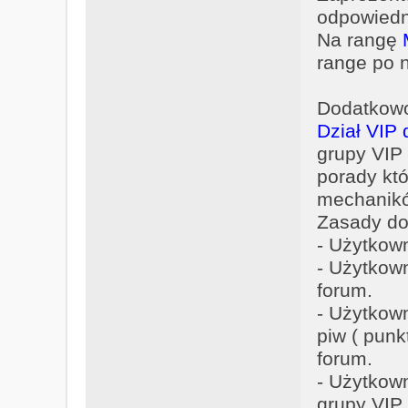
odpowiedn
k
t
Na rangę
u
range po 
j
s
i
Dodatkowo 
ę
Dział VIP 
z
M
grupy VIP
e
porady któ
c
h
mechanik
a
Zasady dos
n
- Użytkow
i
c
- Użytkow
z
forum.
n
y
- Użytkow
piw ( pun
forum.
- Użytkow
grupy VIP