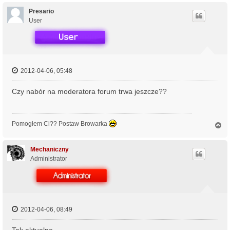
g
ó
Presario
r
User
ę
2012-04-06, 05:48
Czy nabór na moderatora forum trwa jeszcze??
Pomogłem Ci?? Postaw Browarka
N
a
g
ó
Mechaniczny
r
Administrator
ę
2012-04-06, 08:49
Tak aktualne