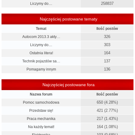
258837
Liczymy do....
Najczęściej postowane tematy
Temat
Ilość postów
326
Autocom 2013.3 akty…
303
Liczymy do....
164
Ostatnia litera!
137
Technik pojazdów sa…
136
Pomagamy innym
Najczęściej postowane fora
Nazwa forum
Ilość postów
650 (4.28%)
Pomoc samochodowa
421 (2.77%)
Przedstaw się!
217 (1.43%)
Praca mechanika
164 (1.08%)
Na każdy temat!
103 (0.68%)
Elektronika