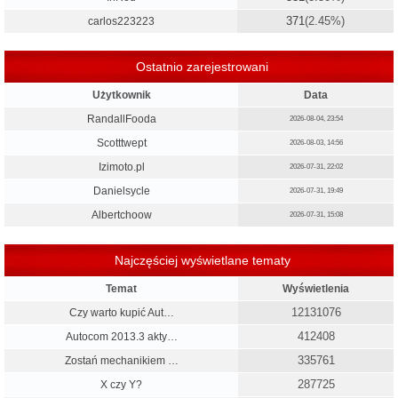
371
(2.45%)
carlos223223
Ostatnio zarejestrowani
Użytkownik
Data
RandallFooda
2026-08-04, 23:54
Scotttwept
2026-08-03, 14:56
Izimoto.pl
2026-07-31, 22:02
Danielsycle
2026-07-31, 19:49
Albertchoow
2026-07-31, 15:08
Najczęściej wyświetlane tematy
Temat
Wyświetlenia
12131076
Czy warto kupić Aut…
412408
Autocom 2013.3 akty…
335761
Zostań mechanikiem …
287725
X czy Y?