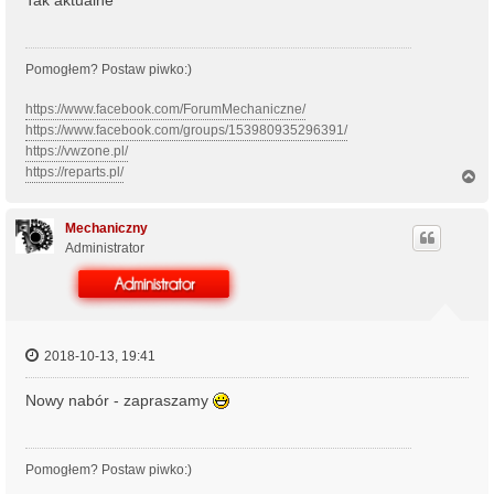
Pomogłem? Postaw piwko:)
https://www.facebook.com/ForumMechaniczne/
https://www.facebook.com/groups/153980935296391/
https://vwzone.pl/
https://reparts.pl/
N
a
g
ó
Mechaniczny
r
Administrator
ę
2018-10-13, 19:41
Nowy nabór - zapraszamy
Pomogłem? Postaw piwko:)