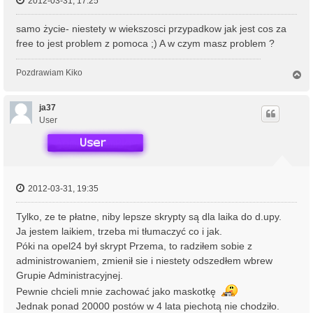
2012-03-31, 17:25
samo życie- niestety w wiekszosci przypadkow jak jest cos za
free to jest problem z pomoca ;) A w czym masz problem ?
Pozdrawiam Kiko
N
a
g
ó
ja37
r
User
ę
2012-03-31, 19:35
Tylko, ze te płatne, niby lepsze skrypty są dla laika do d.upy.
Ja jestem laikiem, trzeba mi tłumaczyć co i jak.
Póki na opel24 był skrypt Przema, to radziłem sobie z
administrowaniem, zmienił sie i niestety odszedłem wbrew
Grupie Administracyjnej.
Pewnie chcieli mnie zachować jako maskotkę
Jednak ponad 20000 postów w 4 lata piechotą nie chodziło.