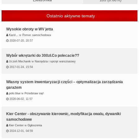
Ostatnio aktywne tematy
Wysokie obroty w WV jetta
Karol…
w
Pomoc samochodowa
2026-07-20, 20:57
Wybór wkrętarki do 300zł.Co polecacie??
Uczeń Mechanik
w
Narzędzia i sprzęt warsztatowy
2017-01-24, 15:54
Własny system inwentaryzacji części – optymalizacja zarządzania
garażem
polo.blue
w
Przedstaw się!
2026-06-02, 11:57
Kier Center - obszywanie kierownic, modyfikacja owalu, dywaniki
samochodowe
Kier Center
w
Ogłoszenia
2024-12-01, 04:59