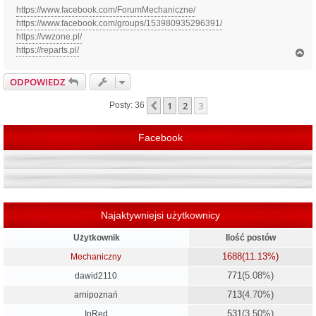
https://www.facebook.com/ForumMechaniczne/
https://www.facebook.com/groups/153980935296391/
https://vwzone.pl/
https://reparts.pl/
N
a
g
ODPOWIEDZ
ó
r
1
2
3
Poprzednia
Posty: 36
ę
Facebook
Najaktywniejsi użytkownicy
Użytkownik
Ilość postów
1688
(11.13%)
Mechaniczny
771
(5.08%)
dawid2110
713
(4.70%)
arnipoznań
531
(3.50%)
InRed