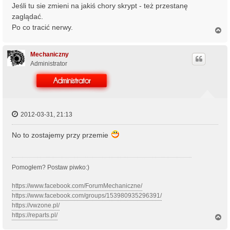
Jeśli tu sie zmieni na jakiś chory skrypt - też przestanę
zaglądać.
Po co tracić nerwy.
N
a
g
ó
Mechaniczny
r
Administrator
ę
2012-03-31, 21:13
No to zostajemy przy przemie
Pomogłem? Postaw piwko:)
https://www.facebook.com/ForumMechaniczne/
https://www.facebook.com/groups/153980935296391/
https://vwzone.pl/
https://reparts.pl/
N
a