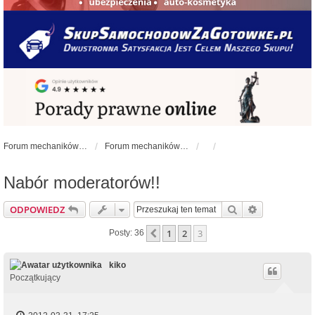
Forum mechaników samochodowych - forum-mechaniczne.pl
Forum mechaników samochodowych
Nabór moderatorów!!
Szukaj
Wyszukiwan
ODPOWIEDZ
1
2
3
Poprzednia
Posty: 36
kiko
Początkujący