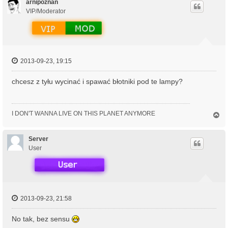
ó
arnipoznań
r
VIP/Moderator
ę
2013-09-23, 19:15
chcesz z tyłu wycinać i spawać błotniki pod te lampy?
I DON'T WANNA LIVE ON THIS PLANET ANYMORE
N
a
g
ó
Server
r
User
ę
2013-09-23, 21:58
No tak, bez sensu