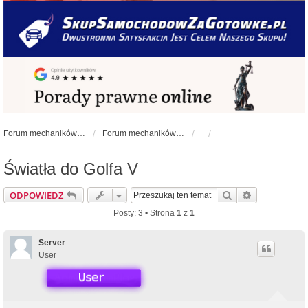
Forum mechaników samochodowych - forum-mechaniczne.pl
Forum mechaników samochodowych
Światła do Golfa V
Szukaj
Wyszukiwan
ODPOWIEDZ
Posty: 3 • Strona
1
z
1
Server
User