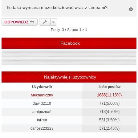
Ile taka wymiana może kosztować wraz z lampami?
N
a
g
ODPOWIEDZ
ó
r
Posty: 3 • Strona
1
z
1
ę
Facebook
Najaktywniejsi użytkownicy
Użytkownik
Ilość postów
1688
(11.13%)
Mechaniczny
771
(5.08%)
dawid2110
713
(4.70%)
arnipoznań
531
(3.50%)
InRed
371
(2.45%)
carlos223223