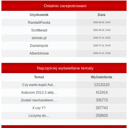
Ostatnio zarejestrowani
Użytkownik
Data
RandallFooda
2026-08-04, 23:54
Scotttwept
2026-08-03, 14:56
Izimoto.pl
2026-07-31, 22:02
Danielsycle
2026-07-31, 19:49
Albertchoow
2026-07-31, 15:08
Najczęściej wyświetlane tematy
Temat
Wyświetlenia
12131110
Czy warto kupić Aut…
412414
Autocom 2013.3 akty…
335773
Zostań mechanikiem …
287743
X czy Y?
258920
Liczymy do....