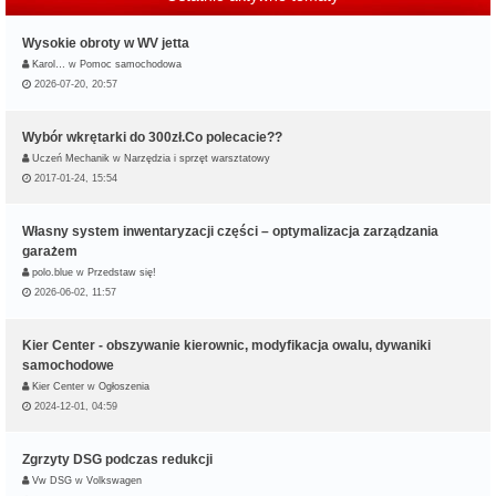
Wysokie obroty w WV jetta
Karol…
w
Pomoc samochodowa
2026-07-20, 20:57
Wybór wkrętarki do 300zł.Co polecacie??
Uczeń Mechanik
w
Narzędzia i sprzęt warsztatowy
2017-01-24, 15:54
Własny system inwentaryzacji części – optymalizacja zarządzania
garażem
polo.blue
w
Przedstaw się!
2026-06-02, 11:57
Kier Center - obszywanie kierownic, modyfikacja owalu, dywaniki
samochodowe
Kier Center
w
Ogłoszenia
2024-12-01, 04:59
Zgrzyty DSG podczas redukcji
Vw DSG
w
Volkswagen