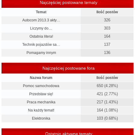
Najczęściej postowane tematy
Temat
Ilość postów
326
Autocom 2013.3 akty…
303
Liczymy do....
164
Ostatnia litera!
137
Technik pojazdów sa…
136
Pomagamy innym
Najczęściej postowane fora
Nazwa forum
Ilość postów
650 (4.28%)
Pomoc samochodowa
421 (2.77%)
Przedstaw się!
217 (1.43%)
Praca mechanika
164 (1.08%)
Na każdy temat!
103 (0.68%)
Elektronika
Ostatnio aktywne tematy