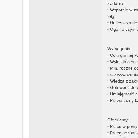
Zadania:
• Wsparcie w z
felgi
• Umieszczanie
• Ogólne czynn
Wymagania:
• Co najmniej 
• Wykształceni
• Min. roczne 
oraz wyważaniu 
• Wiedza z zak
• Gotowość do p
• Umiejętność p
• Prawo jazdy ka
Oferujemy:
• Pracę w pełn
• Pracę sezono