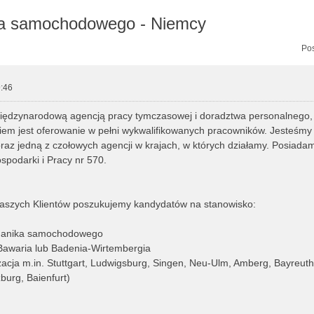
ka samochodowego - Niemcy
zukiwanie zaawansowane
Pos
:46
międzynarodową agencją pracy tymczasowej i doradztwa personalnego, 
em jest oferowanie w pełni wykwalifikowanych pracowników. Jesteśmy
raz jedną z czołowych agencji w krajach, w których działamy. Posiadam
spodarki i Pracy nr 570.
naszych Klientów poszukujemy kandydatów na stanowisko:
hanika samochodowego
 Bawaria lub Badenia-Wirtembergia
zacja m.in. Stuttgart, Ludwigsburg, Singen, Neu-Ulm, Amberg, Bayreuth
urg, Baienfurt)