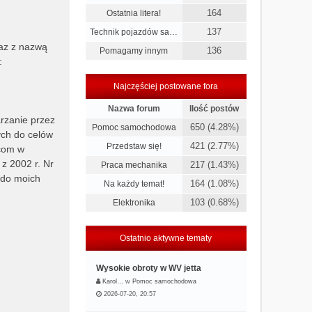
164
Ostatnia litera!
137
Technik pojazdów sa…
raz z nazwą
136
Pomagamy innym
:
Najczęściej postowane fora
Nazwa forum
Ilość postów
rzanie przez
650 (4.28%)
Pomoc samochodowa
ych do celów
421 (2.77%)
Przedstaw się!
wcom w
z 2002 r. Nr
217 (1.43%)
Praca mechanika
 do moich
164 (1.08%)
Na każdy temat!
103 (0.68%)
Elektronika
Ostatnio aktywne tematy
Wysokie obroty w WV jetta
Karol…
w
Pomoc samochodowa
2026-07-20, 20:57