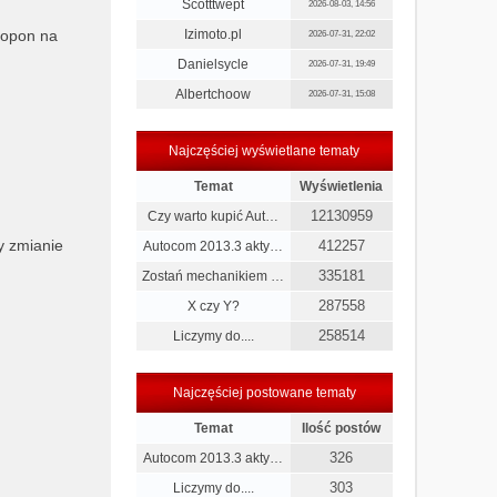
Scotttwept
2026-08-03, 14:56
 opon na
Izimoto.pl
2026-07-31, 22:02
Danielsycle
2026-07-31, 19:49
Albertchoow
2026-07-31, 15:08
Najczęściej wyświetlane tematy
Temat
Wyświetlenia
12130959
Czy warto kupić Aut…
y zmianie
412257
Autocom 2013.3 akty…
335181
Zostań mechanikiem …
287558
X czy Y?
258514
Liczymy do....
Najczęściej postowane tematy
Temat
Ilość postów
326
Autocom 2013.3 akty…
303
Liczymy do....