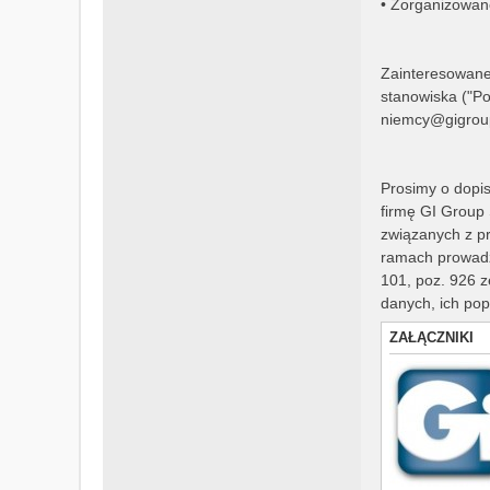
• Zorganizowan
Zainteresowane
stanowiska ("P
niemcy@gigrou
Prosimy o dopis
firmę GI Group 
związanych z p
ramach prowadzo
101, poz. 926 
danych, ich pop
ZAŁĄCZNIKI