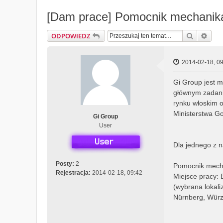
[Dam prace] Pomocnik mechani
Szukaj
Wys
ODPOWIEDZ
2014-02-18, 09
Gi Group jest 
głównym zadani
rynku włoskim o
Ministerstwa Go
Gi Group
User
Dla jednego z 
Posty:
2
Pomocnik mec
Rejestracja:
2014-02-18, 09:42
Miejsce pracy:
(wybrana lokali
Nürnberg, Würzb