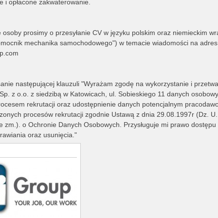
e i opłacone zakwaterowanie.
 osoby prosimy o przesyłanie CV w języku polskim oraz niemieckim w
omocnik mechanika samochodowego") w temacie wiadomości na adres
p.com
anie następującej klauzuli "Wyrażam zgodę na wykorzystanie i przetwa
Sp. z o.o. z siedzibą w Katowicach, ul. Sobieskiego 11 danych osobow
rocesem rekrutacji oraz udostępnienie danych potencjalnym pracoda
nych procesów rekrutacji zgodnie Ustawą z dnia 29.08.1997r (Dz. U. 
ze zm.). o Ochronie Danych Osobowych. Przysługuje mi prawo dostępu
rawiania oraz usunięcia."