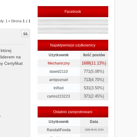
Facebook
ty: 1 • Strona
1
z
1
Najaktywniejsi użytkownicy
której
Użytkownik
Ilość postów
 liderem na
y Certyfikat
1688
(11.13%)
Mechaniczny
771
(5.08%)
dawid2110
713
(4.70%)
arnipoznań
531
(3.50%)
InRed
371
(2.45%)
carlos223223
Ostatnio zarejestrowani
,
Użytkownik
Data
RandallFooda
2026-08-04, 23:54