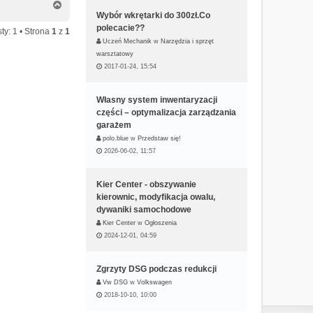
N
a
Wybór wkrętarki do 300zł.Co
g
polecacie??
ty: 1 • Strona
1
z
1
ó
Uczeń Mechanik
w
Narzędzia i sprzęt
r
warsztatowy
ę
2017-01-24, 15:54
Własny system inwentaryzacji
części – optymalizacja zarządzania
garażem
polo.blue
w
Przedstaw się!
2026-06-02, 11:57
Kier Center - obszywanie
kierownic, modyfikacja owalu,
dywaniki samochodowe
Kier Center
w
Ogłoszenia
2024-12-01, 04:59
Zgrzyty DSG podczas redukcji
Vw DSG
w
Volkswagen
2018-10-10, 10:00