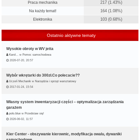
217 (1.43%)
Praca mechanika
164 (1.08%)
Na każdy temat!
103 (0.68%)
Elektronika
Ostatnio aktywne tematy
Wysokie obroty w WV jetta
Karol…
w
Pomoc samochodowa
2026-07-20, 20:57
Wybór wkrętarki do 300zł.Co polecacie??
Uczeń Mechanik
w
Narzędzia i sprzęt warsztatowy
2017-01-24, 15:54
Własny system inwentaryzacji części – optymalizacja zarządzania
garażem
polo.blue
w
Przedstaw się!
2026-06-02, 11:57
Kier Center - obszywanie kierownic, modyfikacja owalu, dywaniki
samochodowe