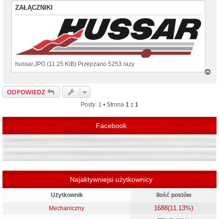
ZAŁĄCZNIKI
hussar.JPG (11.25 KiB) Przejrzano 5253 razy
N
a
g
ODPOWIEDZ
ó
r
Posty: 1 • Strona
1
z
1
ę
Facebook
Najaktywniejsi użytkownicy
Użytkownik
Ilość postów
1688
(11.13%)
Mechaniczny