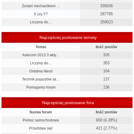
335836
Zostań mechanikiem …
287795
X czy Y?
259023
Liczymy do....
Najczęściej postowane tematy
Temat
Ilość postów
326
Autocom 2013.3 akty…
303
Liczymy do....
164
Ostatnia litera!
137
Technik pojazdów sa…
136
Pomagamy innym
Najczęściej postowane fora
Nazwa forum
Ilość postów
650 (4.28%)
Pomoc samochodowa
421 (2.77%)
Przedstaw się!