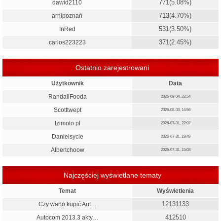
771
(5.08%)
dawid2110
713
(4.70%)
arnipoznań
531
(3.50%)
InRed
371
(2.45%)
carlos223223
Ostatnio zarejestrowani
Użytkownik
Data
RandallFooda
2026-08-04, 23:54
Scotttwept
2026-08-03, 14:56
Izimoto.pl
2026-07-31, 22:02
Danielsycle
2026-07-31, 19:49
Albertchoow
2026-07-31, 15:08
Najczęściej wyświetlane tematy
Temat
Wyświetlenia
12131133
Czy warto kupić Aut…
412510
Autocom 2013.3 akty…