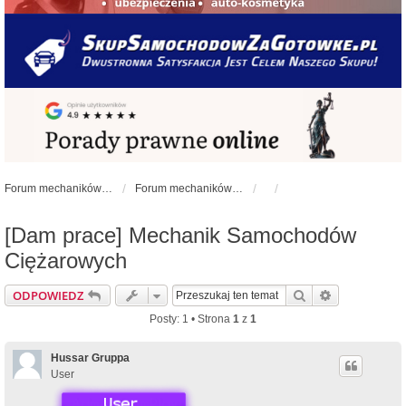
Forum mechaników samochodowych - forum-mechaniczne.pl
Forum mechaników samochodowych
[Dam prace] Mechanik Samochodów
Ciężarowych
Szukaj
Wyszukiwan
ODPOWIEDZ
Posty: 1 • Strona
1
z
1
Hussar Gruppa
User