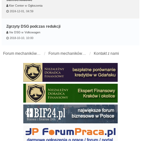
Kier Center
w
Ogłoszenia
2024-12-01, 04:59
Zgrzyty DSG podczas redukcji
Vw DSG
w
Volkswagen
2018-10-10, 10:00
Forum mechaników samochodowych - forum-mechaniczne.pl
Forum mechaników samochodowych
Kontakt z nami