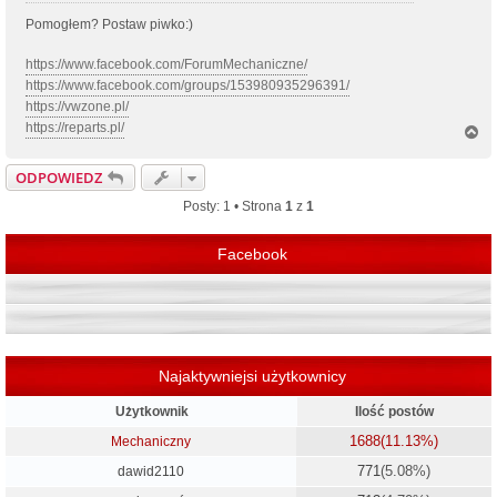
Pomogłem? Postaw piwko:)
https://www.facebook.com/ForumMechaniczne/
https://www.facebook.com/groups/153980935296391/
https://vwzone.pl/
https://reparts.pl/
N
a
g
ODPOWIEDZ
ó
r
Posty: 1 • Strona
1
z
1
ę
Facebook
Najaktywniejsi użytkownicy
Użytkownik
Ilość postów
1688
(11.13%)
Mechaniczny
771
(5.08%)
dawid2110