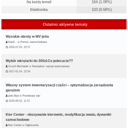
164 (1.08%)
Na każdy temat!
103 (0.68%)
Elektronika
Ostatnio aktywne tematy
Wysokie obroty w WV jetta
Karol…
w
Pomoc samochodowa
2026-07-20, 20:57
Wybór wkrętarki do 300zł.Co polecacie??
Uczeń Mechanik
w
Narzędzia i sprzęt warsztatowy
2017-01-24, 15:54
Własny system inwentaryzacji części – optymalizacja zarządzania
garażem
polo.blue
w
Przedstaw się!
2026-06-02, 11:57
Kier Center - obszywanie kierownic, modyfikacja owalu, dywaniki
samochodowe
Kier Center
w
Ogłoszenia