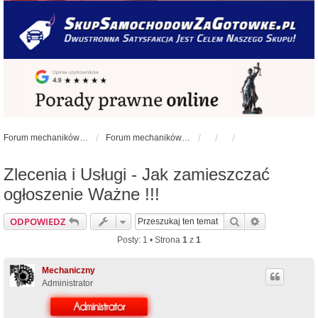
Forum mechaników samochodowych - forum-mechaniczne.pl
Forum mechaników samochodowych
Zlecenia i Usługi - Jak zamieszczać
ogłoszenie Ważne !!!
Szukaj
Wyszukiwan
ODPOWIEDZ
Posty: 1 • Strona
1
z
1
Mechaniczny
Administrator