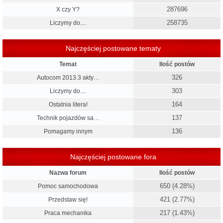
287696
X czy Y?
258735
Liczymy do....
Najczęściej postowane tematy
Temat
Ilość postów
326
Autocom 2013.3 akty…
303
Liczymy do....
164
Ostatnia litera!
137
Technik pojazdów sa…
136
Pomagamy innym
Najczęściej postowane fora
Nazwa forum
Ilość postów
650 (4.28%)
Pomoc samochodowa
421 (2.77%)
Przedstaw się!
217 (1.43%)
Praca mechanika