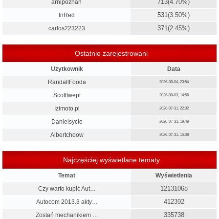
713
(4.70%)
arnipoznań
531
(3.50%)
InRed
371
(2.45%)
carlos223223
Ostatnio zarejestrowani
Użytkownik
Data
RandallFooda
2026-08-04, 23:54
Scotttwept
2026-08-03, 14:56
Izimoto.pl
2026-07-31, 22:02
Danielsycle
2026-07-31, 19:49
Albertchoow
2026-07-31, 15:08
Najczęściej wyświetlane tematy
Temat
Wyświetlenia
12131068
Czy warto kupić Aut…
412392
Autocom 2013.3 akty…
335738
Zostań mechanikiem …