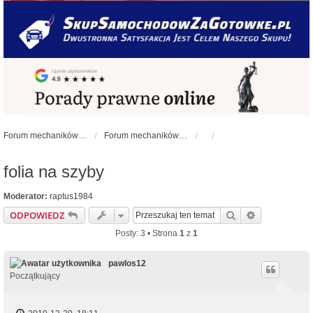
Forum mechaników samochodowych - forum-mechaniczne.pl
Forum mechaników samochodowych
folia na szyby
Moderator:
raptus1984
Szukaj
Wyszukiwan
ODPOWIEDZ
Posty: 3 • Strona
1
z
1
pawlos12
Początkujący