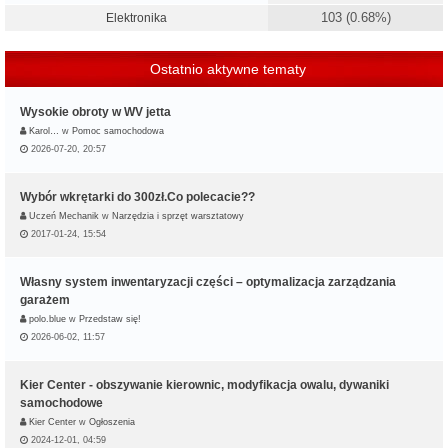
103 (0.68%)
Elektronika
Ostatnio aktywne tematy
Wysokie obroty w WV jetta
Karol…
w
Pomoc samochodowa
2026-07-20, 20:57
Wybór wkrętarki do 300zł.Co polecacie??
Uczeń Mechanik
w
Narzędzia i sprzęt warsztatowy
2017-01-24, 15:54
Własny system inwentaryzacji części – optymalizacja zarządzania
garażem
polo.blue
w
Przedstaw się!
2026-06-02, 11:57
Kier Center - obszywanie kierownic, modyfikacja owalu, dywaniki
samochodowe
Kier Center
w
Ogłoszenia
2024-12-01, 04:59