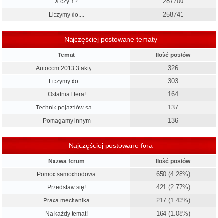
287700
X czy Y?
258741
Liczymy do....
Najczęściej postowane tematy
Temat
Ilość postów
326
Autocom 2013.3 akty…
303
Liczymy do....
164
Ostatnia litera!
137
Technik pojazdów sa…
136
Pomagamy innym
Najczęściej postowane fora
Nazwa forum
Ilość postów
650 (4.28%)
Pomoc samochodowa
421 (2.77%)
Przedstaw się!
217 (1.43%)
Praca mechanika
164 (1.08%)
Na każdy temat!