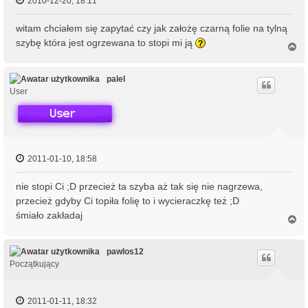
2010-12-20, 18:11
witam chciałem się zapytać czy jak założę czarną folie na tylną
szybę która jest ogrzewana to stopi mi ją
N
a
g
ó
palel
r
User
ę
2011-01-10, 18:58
nie stopi Ci ;D przecież ta szyba aż tak się nie nagrzewa,
przecież gdyby Ci topiła folię to i wycieraczkę też ;D
śmiało zakładaj
N
a
g
ó
pawlos12
r
Początkujący
ę
2011-01-11, 18:32