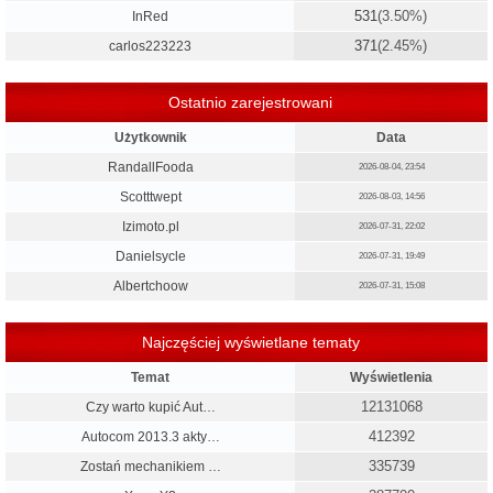
531
(3.50%)
InRed
371
(2.45%)
carlos223223
Ostatnio zarejestrowani
Użytkownik
Data
RandallFooda
2026-08-04, 23:54
Scotttwept
2026-08-03, 14:56
Izimoto.pl
2026-07-31, 22:02
Danielsycle
2026-07-31, 19:49
Albertchoow
2026-07-31, 15:08
Najczęściej wyświetlane tematy
Temat
Wyświetlenia
12131068
Czy warto kupić Aut…
412392
Autocom 2013.3 akty…
335739
Zostań mechanikiem …