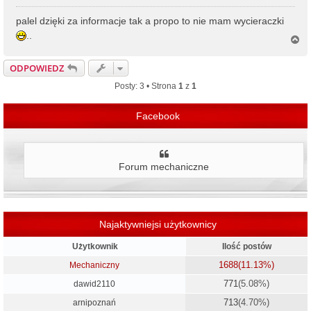
palel dzięki za informacje tak a propo to nie mam wycieraczki
..
N
a
g
ODPOWIEDZ
ó
r
Posty: 3 • Strona
1
z
1
ę
Facebook
Forum mechaniczne
Najaktywniejsi użytkownicy
Użytkownik
Ilość postów
1688
(11.13%)
Mechaniczny
771
(5.08%)
dawid2110
713
(4.70%)
arnipoznań