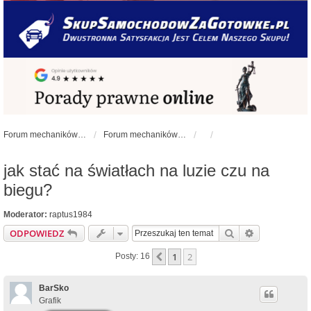
Forum mechaników samochodowych - forum-mechaniczne.pl
Forum mechaników samochodowych
jak stać na światłach na luzie czu na
biegu?
Moderator:
raptus1984
Szukaj
Wyszukiwan
ODPOWIEDZ
1
2
Poprzednia
Posty: 16
BarSko
Grafik