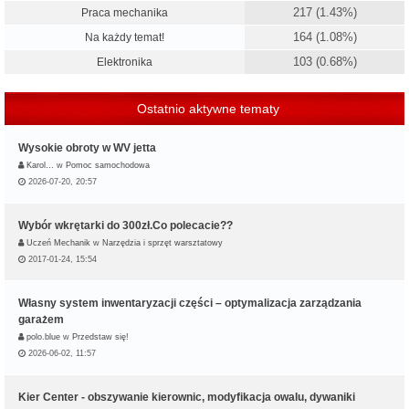
217 (1.43%)
Praca mechanika
164 (1.08%)
Na każdy temat!
103 (0.68%)
Elektronika
Ostatnio aktywne tematy
Wysokie obroty w WV jetta
Karol…
w
Pomoc samochodowa
2026-07-20, 20:57
Wybór wkrętarki do 300zł.Co polecacie??
Uczeń Mechanik
w
Narzędzia i sprzęt warsztatowy
2017-01-24, 15:54
Własny system inwentaryzacji części – optymalizacja zarządzania
garażem
polo.blue
w
Przedstaw się!
2026-06-02, 11:57
Kier Center - obszywanie kierownic, modyfikacja owalu, dywaniki