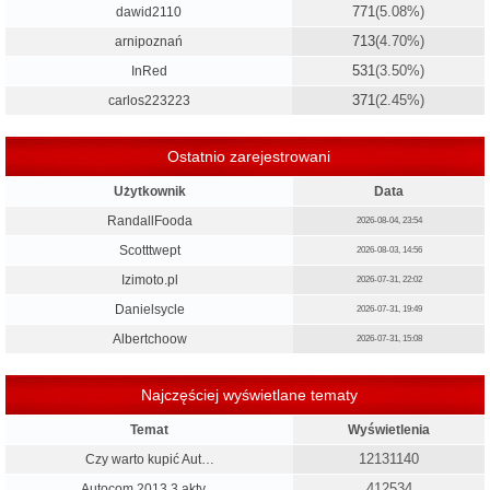
771
(5.08%)
dawid2110
713
(4.70%)
arnipoznań
531
(3.50%)
InRed
371
(2.45%)
carlos223223
Ostatnio zarejestrowani
Użytkownik
Data
RandallFooda
2026-08-04, 23:54
Scotttwept
2026-08-03, 14:56
Izimoto.pl
2026-07-31, 22:02
Danielsycle
2026-07-31, 19:49
Albertchoow
2026-07-31, 15:08
Najczęściej wyświetlane tematy
Temat
Wyświetlenia
12131140
Czy warto kupić Aut…
412534
Autocom 2013.3 akty…