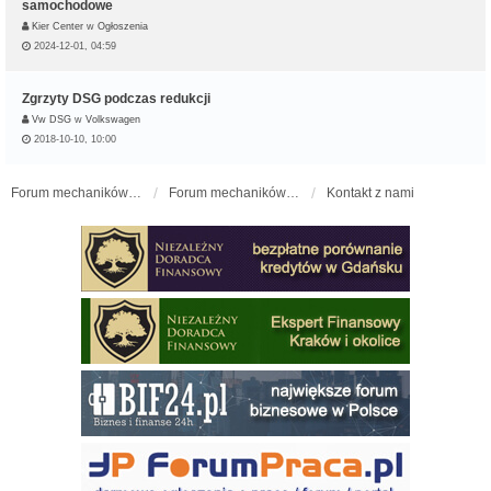
samochodowe
Kier Center
w
Ogłoszenia
2024-12-01, 04:59
Zgrzyty DSG podczas redukcji
Vw DSG
w
Volkswagen
2018-10-10, 10:00
Forum mechaników samochodowych - forum-mechaniczne.pl
Forum mechaników samochodowych
Kontakt z nami