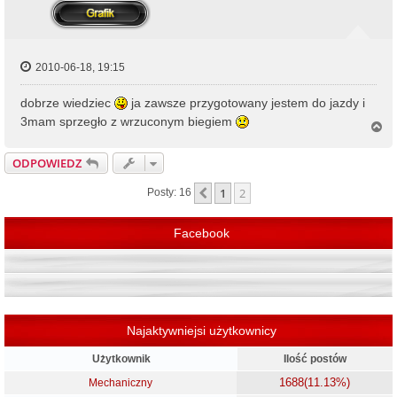
2010-06-18, 19:15
dobrze wiedziec
ja zawsze przygotowany jestem do jazdy i
3mam sprzegło z wrzuconym biegiem
N
a
g
ODPOWIEDZ
ó
r
1
2
Poprzednia
Posty: 16
ę
Facebook
Najaktywniejsi użytkownicy
Użytkownik
Ilość postów
1688
(11.13%)
Mechaniczny