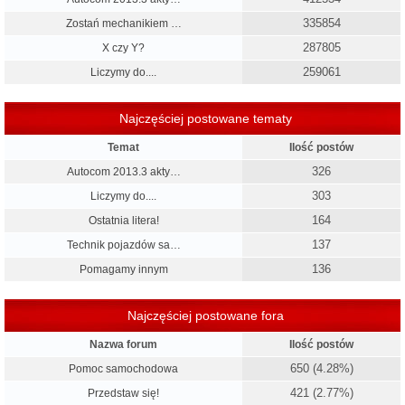
335854
Zostań mechanikiem …
287805
X czy Y?
259061
Liczymy do....
Najczęściej postowane tematy
Temat
Ilość postów
326
Autocom 2013.3 akty…
303
Liczymy do....
164
Ostatnia litera!
137
Technik pojazdów sa…
136
Pomagamy innym
Najczęściej postowane fora
Nazwa forum
Ilość postów
650 (4.28%)
Pomoc samochodowa
421 (2.77%)
Przedstaw się!