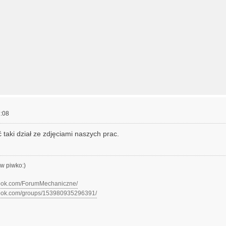
:08
taki dział ze zdjęciami naszych prac.
w piwko:)
book.com/ForumMechaniczne/
book.com/groups/153980935296391/