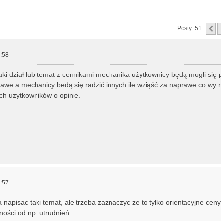
zukiwanie zaawansowane
P
Posty: 51
:58
ki dział lub temat z cennikami mechanika użytkownicy będą mogli się p
awe a mechanicy bedą się radzić innych ile wziąść za naprawe co wy 
ch uzytkowników o opinie.
:57
napisac taki temat, ale trzeba zaznaczyc ze to tylko orientacyjne ceny
ności od np. utrudnień