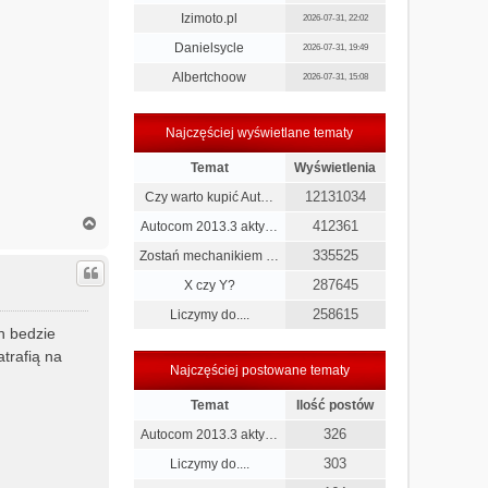
Izimoto.pl
2026-07-31, 22:02
Danielsycle
2026-07-31, 19:49
Albertchoow
2026-07-31, 15:08
Najczęściej wyświetlane tematy
Temat
Wyświetlenia
12131034
Czy warto kupić Aut…
N
412361
Autocom 2013.3 akty…
a
335525
g
Zostań mechanikiem …
ó
287645
X czy Y?
r
ę
258615
Liczymy do....
ch bedzie
atrafią na
Najczęściej postowane tematy
Temat
Ilość postów
326
Autocom 2013.3 akty…
303
Liczymy do....