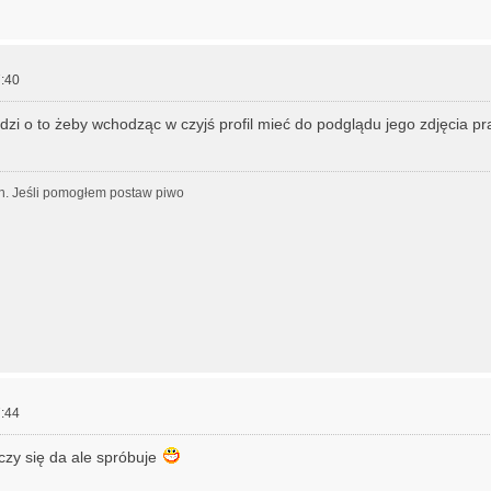
:40
dzi o to żeby wchodząc w czyjś profil mieć do podglądu jego zdjęcia pr
h. Jeśli pomogłem postaw piwo
:44
czy się da ale spróbuje