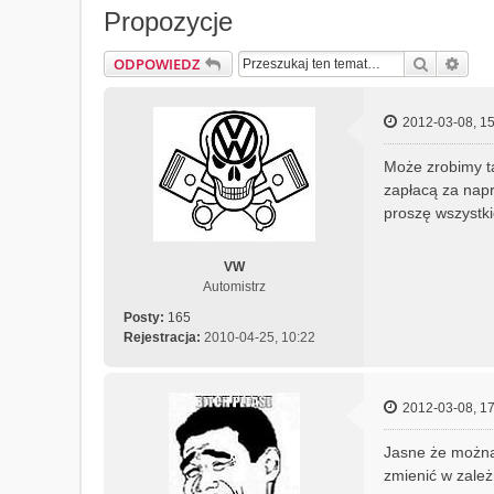
Propozycje
Szukaj
Wys
ODPOWIEDZ
2012-03-08, 15
Może zrobimy ta
zapłacą za napr
proszę wszystki
VW
Automistrz
Posty:
165
Rejestracja:
2010-04-25, 10:22
2012-03-08, 17
Jasne że można 
zmienić w zależ