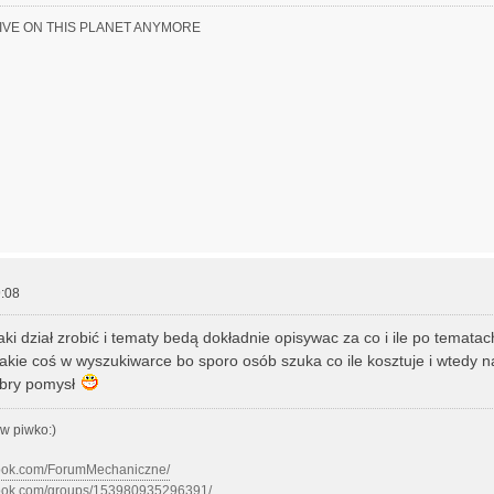
LIVE ON THIS PLANET ANYMORE
:08
ki dział zrobić i tematy bedą dokładnie opisywac za co i ile po temata
 takie coś w wyszukiwarce bo sporo osób szuka co ile kosztuje i wtedy n
obry pomysł
w piwko:)
book.com/ForumMechaniczne/
book.com/groups/153980935296391/