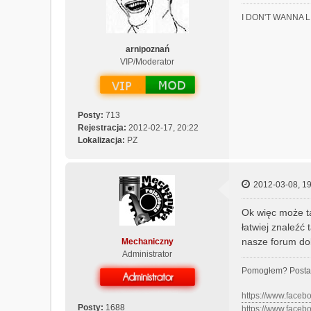
I DON'T WANNA 
arnipoznań
VIP/Moderator
Posty:
713
Rejestracja:
2012-02-17, 20:22
Lokalizacja:
PZ
2012-03-08, 19
Ok więc może ta
łatwiej znaleźć
nasze forum d
Mechaniczny
Administrator
Pomogłem? Posta
https://www.face
Posty:
1688
https://www.face