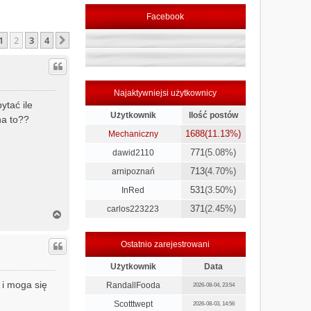
Facebook
1
2
3
4
oprzednia
Następna
Najaktywniejsi użytkownicy
ytać ile
Użytkownik
Ilość postów
na to??
1688
(11.13%)
Mechaniczny
771
(5.08%)
dawid2110
713
(4.70%)
arnipoznań
531
(3.50%)
InRed
371
(2.45%)
carlos223223
N
a
g
Ostatnio zarejestrowani
ó
r
Użytkownik
Data
ę
 i moga się
RandallFooda
2026-08-04, 23:54
Scotttwept
2026-08-03, 14:56