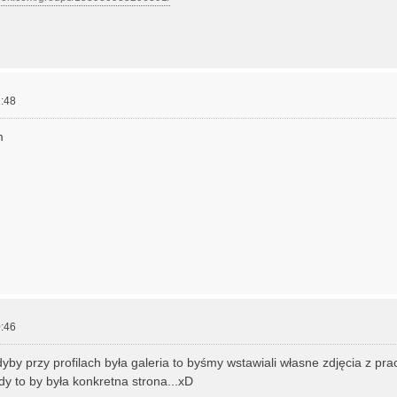
:48
m
:46
gdyby przy profilach była galeria to byśmy wstawiali własne zdjęcia z pr
 to by była konkretna strona...xD