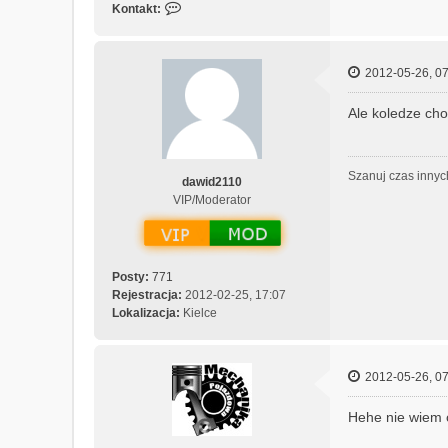
S
Kontakt:
k
o
n
2012-05-26, 07
t
a
Ale koledze cho
k
t
u
j
Szanuj czas innyc
dawid2110
s
VIP/Moderator
i
ę
z
M
Posty:
771
e
Rejestracja:
2012-02-25, 17:07
c
Lokalizacja:
Kielce
h
a
n
i
2012-05-26, 07
c
z
Hehe nie wiem 
n
y