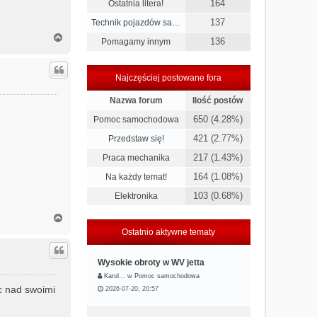
164
Ostatnia litera!
137
Technik pojazdów sa…
N
136
Pomagamy innym
a
g
ó
Najczęściej postowane fora
r
ę
Nazwa forum
Ilość postów
650 (4.28%)
Pomoc samochodowa
421 (2.77%)
Przedstaw się!
217 (1.43%)
Praca mechanika
164 (1.08%)
Na każdy temat!
103 (0.68%)
Elektronika
N
a
Ostatnio aktywne tematy
g
ó
r
Wysokie obroty w WV jetta
ę
Karol…
w
Pomoc samochodowa
ac nad swoimi
2026-07-20, 20:57