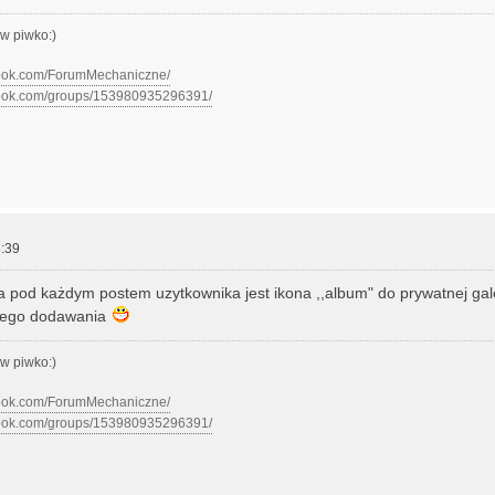
w piwko:)
book.com/ForumMechaniczne/
book.com/groups/153980935296391/
:39
a pod każdym postem uzytkownika jest ikona ,,album" do prywatnej gale
łego dodawania
w piwko:)
book.com/ForumMechaniczne/
book.com/groups/153980935296391/