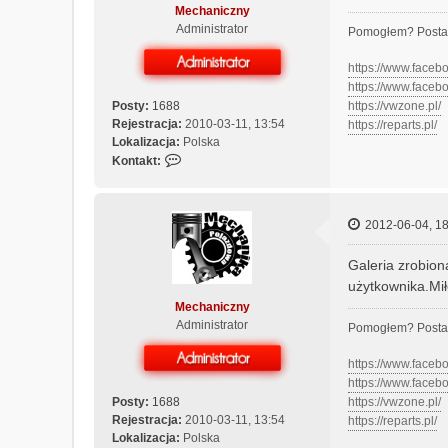
Mechaniczny
Administrator
Pomogłem? Posta
https://www.face
https://www.face
Posty:
1688
https://vwzone.pl/
Rejestracja:
2010-03-11, 13:54
https://reparts.pl/
Lokalizacja:
Polska
S
Kontakt:
k
o
n
2012-06-04, 18
t
a
Galeria zrobion
k
t
użytkownika.Mi
u
Mechaniczny
j
Administrator
Pomogłem? Posta
s
i
https://www.face
ę
https://www.face
z
Posty:
1688
https://vwzone.pl/
M
Rejestracja:
2010-03-11, 13:54
https://reparts.pl/
e
Lokalizacja:
Polska
c