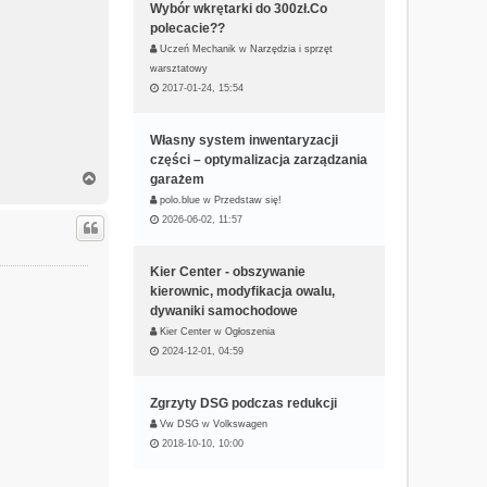
Wybór wkrętarki do 300zł.Co
polecacie??
Uczeń Mechanik
w
Narzędzia i sprzęt
warsztatowy
2017-01-24, 15:54
Własny system inwentaryzacji
części – optymalizacja zarządzania
N
garażem
a
polo.blue
w
Przedstaw się!
g
2026-06-02, 11:57
ó
r
ę
Kier Center - obszywanie
kierownic, modyfikacja owalu,
dywaniki samochodowe
Kier Center
w
Ogłoszenia
2024-12-01, 04:59
Zgrzyty DSG podczas redukcji
Vw DSG
w
Volkswagen
2018-10-10, 10:00