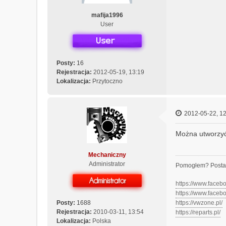
n
mafija1996
y
User
Posty:
16
Rejestracja:
2012-05-19, 13:19
Lokalizacja:
Przytoczno
2012-05-22, 12
Można utworzyć 
Mechaniczny
Administrator
Pomogłem? Posta
https://www.face
https://www.face
Posty:
1688
https://vwzone.pl/
Rejestracja:
2010-03-11, 13:54
https://reparts.pl/
Lokalizacja:
Polska