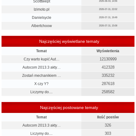
Scotttwept
2026-08-03, 14:56
Izimoto.pl
2026-07-31, 22:02
Danielsycle
2026-07-31, 19:49
Albertchoow
2026-07-31, 15:08
Najczęściej wyświetlane tematy
Temat
Wyświetlenia
12130999
Czy warto kupić Aut…
412328
Autocom 2013.3 akty…
335232
Zostań mechanikiem …
287618
X czy Y?
258582
Liczymy do....
Najczęściej postowane tematy
Temat
Ilość postów
326
Autocom 2013.3 akty…
303
Liczymy do....