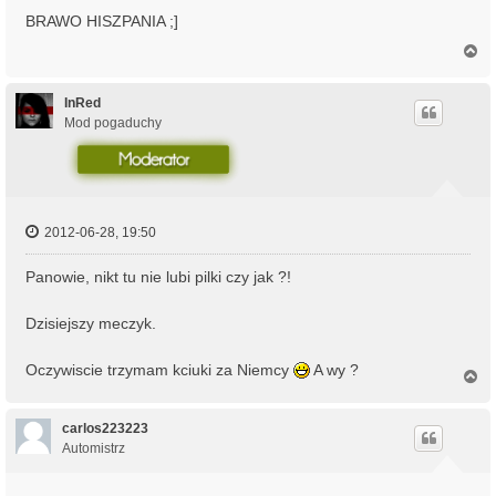
BRAWO HISZPANIA ;]
N
a
g
ó
InRed
r
Mod pogaduchy
ę
2012-06-28, 19:50
Panowie, nikt tu nie lubi pilki czy jak ?!
Dzisiejszy meczyk.
Oczywiscie trzymam kciuki za Niemcy
A wy ?
N
a
g
ó
carlos223223
r
Automistrz
ę