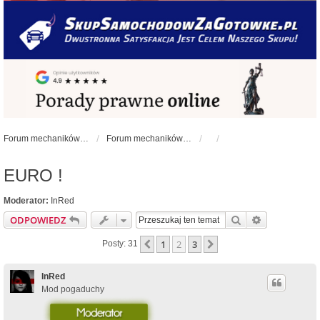
Forum mechaników samochodowych - forum-mechaniczne.pl
Forum mechaników samochodowych
EURO !
Moderator:
InRed
Szukaj
Wyszukiwan
ODPOWIEDZ
1
2
3
Poprzednia
Następna
Posty: 31
InRed
Mod pogaduchy