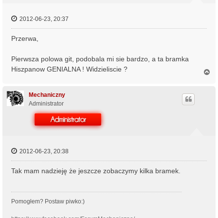
2012-06-23, 20:37
Przerwa,
Pierwsza polowa git, podobala mi sie bardzo, a ta bramka
Hiszpanow GENIALNA ! Widzieliscie ?
N
a
g
ó
Mechaniczny
r
Administrator
ę
2012-06-23, 20:38
Tak mam nadzieję że jeszcze zobaczymy kilka bramek.
Pomogłem? Postaw piwko:)