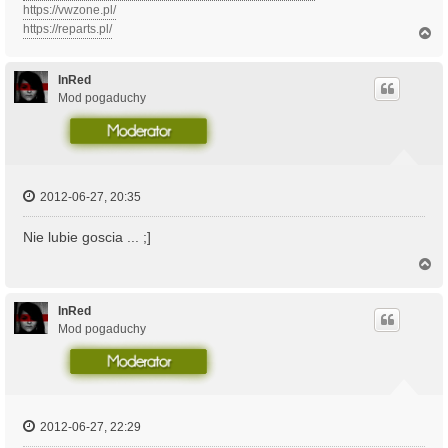
https://vwzone.pl/
https://reparts.pl/
N
a
g
ó
InRed
r
Mod pogaduchy
ę
2012-06-27, 20:35
Nie lubie goscia ... ;]
N
a
g
ó
InRed
r
Mod pogaduchy
ę
2012-06-27, 22:29