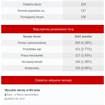
164
Ostatnia litera!
137
Technik pojazdów sa…
136
Pomagamy innym
Najczęściej postowane fora
Nazwa forum
Ilość postów
650 (4.28%)
Pomoc samochodowa
421 (2.77%)
Przedstaw się!
217 (1.43%)
Praca mechanika
164 (1.08%)
Na każdy temat!
103 (0.68%)
Elektronika
Ostatnio aktywne tematy
Wysokie obroty w WV jetta
Karol…
w
Pomoc samochodowa
2026-07-20, 20:57