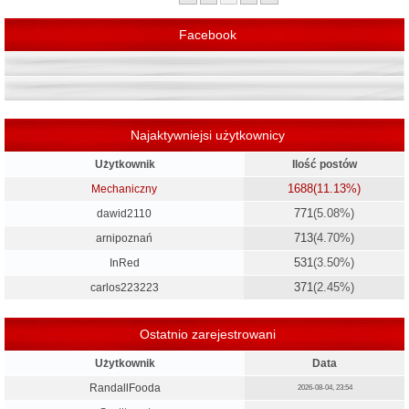
Facebook
Najaktywniejsi użytkownicy
Użytkownik
Ilość postów
1688
(11.13%)
Mechaniczny
771
(5.08%)
dawid2110
713
(4.70%)
arnipoznań
531
(3.50%)
InRed
371
(2.45%)
carlos223223
Ostatnio zarejestrowani
Użytkownik
Data
RandallFooda
2026-08-04, 23:54