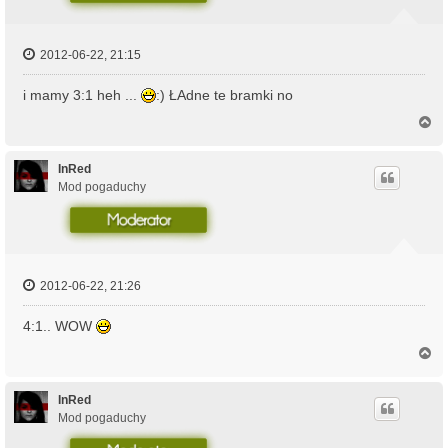
2012-06-22, 21:15
i mamy 3:1 heh ...
:) ŁAdne te bramki no
N
a
g
ó
InRed
r
Mod pogaduchy
ę
2012-06-22, 21:26
4:1.. WOW
N
a
g
ó
InRed
r
Mod pogaduchy
ę