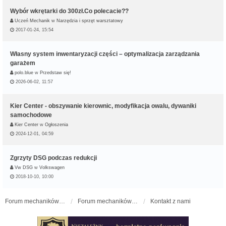
Wybór wkrętarki do 300zł.Co polecacie??
Uczeń Mechanik
w
Narzędzia i sprzęt warsztatowy
2017-01-24, 15:54
Własny system inwentaryzacji części – optymalizacja zarządzania
garażem
polo.blue
w
Przedstaw się!
2026-06-02, 11:57
Kier Center - obszywanie kierownic, modyfikacja owalu, dywaniki
samochodowe
Kier Center
w
Ogłoszenia
2024-12-01, 04:59
Zgrzyty DSG podczas redukcji
Vw DSG
w
Volkswagen
2018-10-10, 10:00
Forum mechaników samochodowych - forum-mechaniczne.pl
Forum mechaników samochodowych
Kontakt z nami