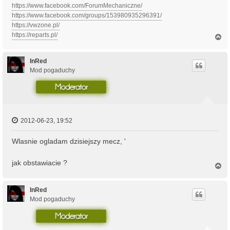
https://www.facebook.com/ForumMechaniczne/
https://www.facebook.com/groups/153980935296391/
https://vwzone.pl/
https://reparts.pl/
N
a
g
ó
InRed
r
Mod pogaduchy
ę
2012-06-23, 19:52
Wlasnie ogladam dzisiejszy mecz, '
jak obstawiacie ?
N
a
g
ó
InRed
r
Mod pogaduchy
ę