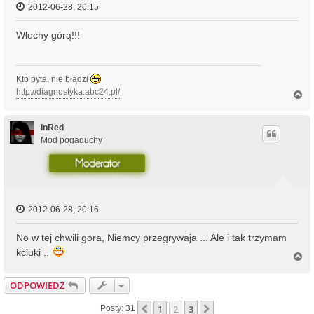
2012-06-28, 20:15
Włochy górą!!!
Kto pyta, nie błądzi
http://diagnostyka.abc24.pl/
N
a
g
ó
InRed
r
Mod pogaduchy
ę
2012-06-28, 20:16
No w tej chwili gora, Niemcy przegrywaja ... Ale i tak trzymam
kciuki ..
N
a
g
ODPOWIEDZ
ó
r
1
2
3
Poprzednia
Następna
Posty: 31
ę