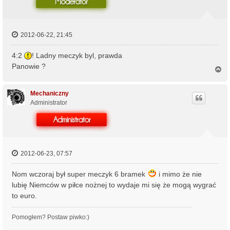
2012-06-22, 21:45
4:2
! Ladny meczyk byl, prawda
Panowie ?
N
a
g
ó
Mechaniczny
r
Administrator
ę
2012-06-23, 07:57
Nom wczoraj był super meczyk 6 bramek
i mimo że nie
lubię Niemców w piłce nożnej to wydaje mi się że mogą wygrać
to euro.
Pomogłem? Postaw piwko:)