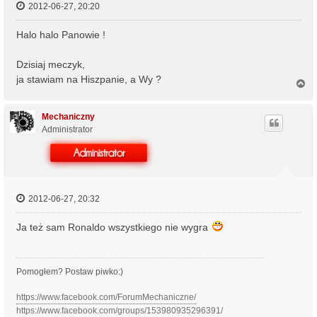
2012-06-27, 20:20
Halo halo Panowie !
Dzisiaj meczyk,
ja stawiam na Hiszpanie, a Wy ?
N
a
g
ó
Mechaniczny
r
Administrator
ę
2012-06-27, 20:32
Ja też sam Ronaldo wszystkiego nie wygra
Pomogłem? Postaw piwko:)
https://www.facebook.com/ForumMechaniczne/
https://www.facebook.com/groups/153980935296391/