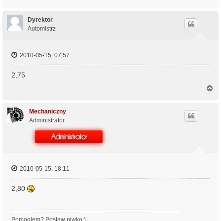
a
g
ó
Dyrektor
r
Automistrz
ę
2010-05-15, 07:57
2,75
N
a
g
ó
Mechaniczny
r
Administrator
ę
2010-05-15, 18:11
2,80
Pomogłem? Postaw piwko:)