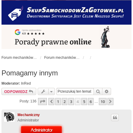
Forum mechaników samochodowych - forum-mechaniczne.pl
Forum mechaników samochodowych
Pomagamy innym
Moderator:
InRed
Szukaj
Wyszukiwan
ODPOWIEDZ
Strona
4
z
10
1
2
3
4
5
6
10
Poprzednia
Następna
Posty: 136
…
Mechaniczny
Administrator