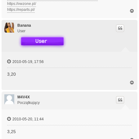
https://vwzone.pl/
https://reparts.pl/
N
a
g
ó
Banana
r
User
ę
2010-05-19, 17:56
3,20
N
a
g
ó
M4V4X
r
Początkujący
ę
2010-05-20, 11:44
3,25