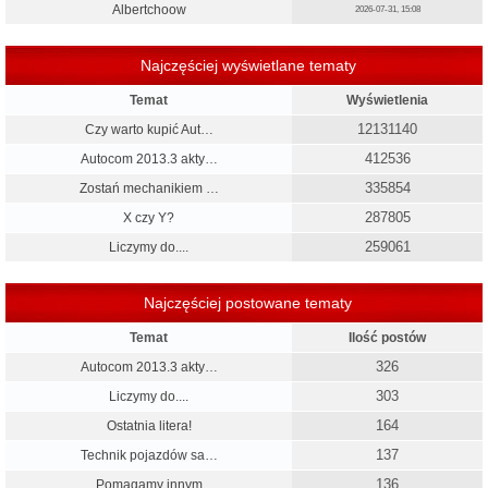
Albertchoow
2026-07-31, 15:08
Najczęściej wyświetlane tematy
Temat
Wyświetlenia
12131140
Czy warto kupić Aut…
412536
Autocom 2013.3 akty…
335854
Zostań mechanikiem …
287805
X czy Y?
259061
Liczymy do....
Najczęściej postowane tematy
Temat
Ilość postów
326
Autocom 2013.3 akty…
303
Liczymy do....
164
Ostatnia litera!
137
Technik pojazdów sa…
136
Pomagamy innym