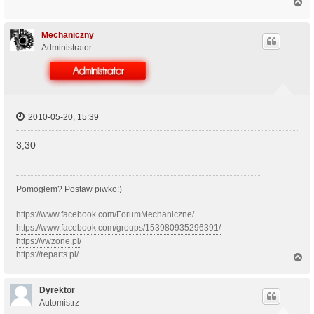
N
a
g
ó
Mechaniczny
r
Administrator
ę
2010-05-20, 15:39
3,30
Pomogłem? Postaw piwko:)
https://www.facebook.com/ForumMechaniczne/
https://www.facebook.com/groups/153980935296391/
https://vwzone.pl/
https://reparts.pl/
N
a
g
ó
Dyrektor
r
Automistrz
ę