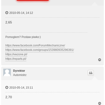
2010-05-14, 14:12
2,65
Pomogłem? Postaw piwko:)
https://www.facebook.com/ForumMechaniczne/
https://www.facebook.com/groups/153980935296391/
https://vwzone.pl/
https://reparts.pl/
N
a
g
ó
Dyrektor
r
Automistrz
ę
2010-05-14, 15:11
2,70
N