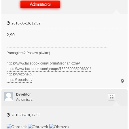
2010-05-16, 12:52
2,90
Pomogłem? Postaw piwko:)
https://www.facebook.com/ForumMechaniczne/
https://www.facebook.com/groups/153980935296391/
https://vwzone.pl/
https://reparts.pl/
N
a
g
ó
Dyrektor
r
Automistrz
ę
2010-05-18, 17:30