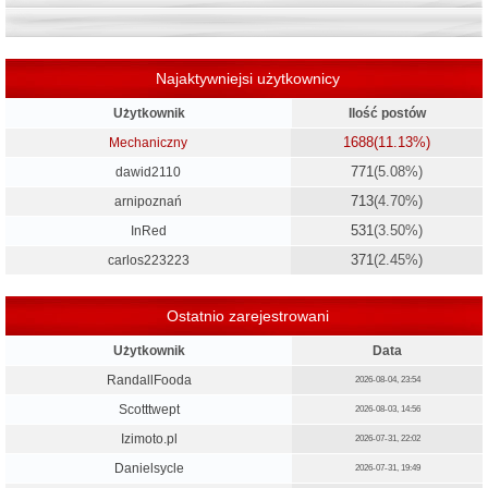
Najaktywniejsi użytkownicy
Użytkownik
Ilość postów
1688
(11.13%)
Mechaniczny
771
(5.08%)
dawid2110
713
(4.70%)
arnipoznań
531
(3.50%)
InRed
371
(2.45%)
carlos223223
Ostatnio zarejestrowani
Użytkownik
Data
RandallFooda
2026-08-04, 23:54
Scotttwept
2026-08-03, 14:56
Izimoto.pl
2026-07-31, 22:02
Danielsycle
2026-07-31, 19:49