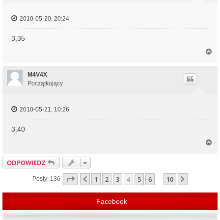
2010-05-20, 20:24
3,35
N
a
g
ó
M4V4X
r
Początkujący
ę
2010-05-21, 10:26
3,40
N
a
g
ODPOWIEDZ
ó
r
Strona
4
z
10
1
2
3
4
5
6
10
Poprzednia
Następna
Posty: 136
…
ę
Facebook