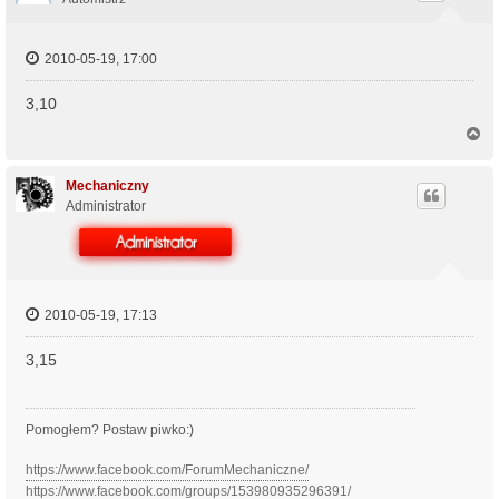
ę
2010-05-19, 17:00
3,10
N
a
g
ó
Mechaniczny
r
Administrator
ę
2010-05-19, 17:13
3,15
Pomogłem? Postaw piwko:)
https://www.facebook.com/ForumMechaniczne/
https://www.facebook.com/groups/153980935296391/