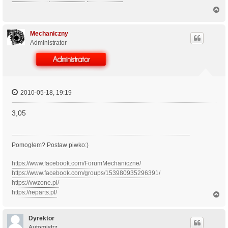
N
a
g
ó
Mechaniczny
r
Administrator
ę
2010-05-18, 19:19
3,05
Pomogłem? Postaw piwko:)
https://www.facebook.com/ForumMechaniczne/
https://www.facebook.com/groups/153980935296391/
https://vwzone.pl/
https://reparts.pl/
N
a
g
ó
Dyrektor
r
Automistrz