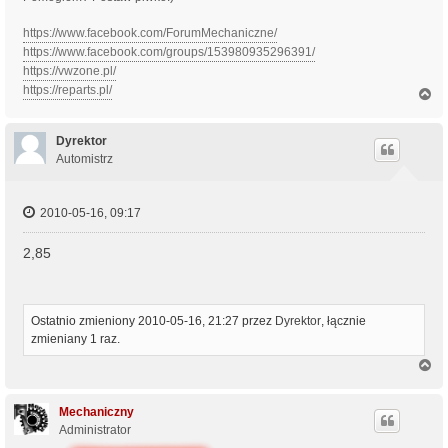
https://www.facebook.com/ForumMechaniczne/
https://www.facebook.com/groups/153980935296391/
https://vwzone.pl/
https://reparts.pl/
N
a
g
ó
Dyrektor
r
Automistrz
ę
2010-05-16, 09:17
2,85
Ostatnio zmieniony 2010-05-16, 21:27 przez
Dyrektor
, łącznie
zmieniany 1 raz.
N
a
g
ó
Mechaniczny
r
Administrator
ę