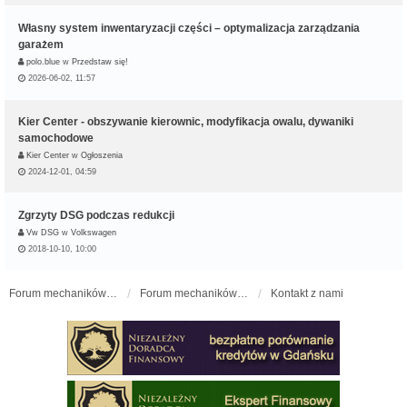
Własny system inwentaryzacji części – optymalizacja zarządzania
garażem
polo.blue
w
Przedstaw się!
2026-06-02, 11:57
Kier Center - obszywanie kierownic, modyfikacja owalu, dywaniki
samochodowe
Kier Center
w
Ogłoszenia
2024-12-01, 04:59
Zgrzyty DSG podczas redukcji
Vw DSG
w
Volkswagen
2018-10-10, 10:00
Forum mechaników samochodowych - forum-mechaniczne.pl
Forum mechaników samochodowych
Kontakt z nami