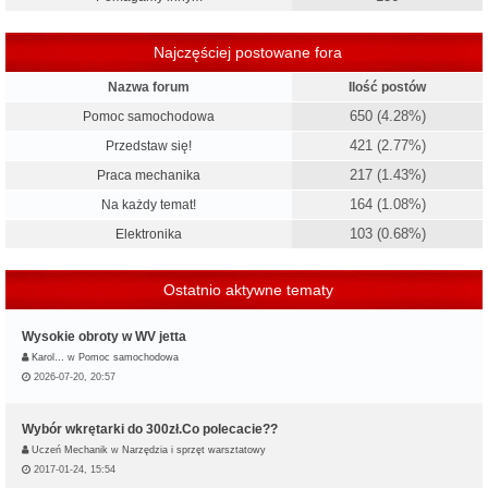
Najczęściej postowane fora
Nazwa forum
Ilość postów
650 (4.28%)
Pomoc samochodowa
421 (2.77%)
Przedstaw się!
217 (1.43%)
Praca mechanika
164 (1.08%)
Na każdy temat!
103 (0.68%)
Elektronika
Ostatnio aktywne tematy
Wysokie obroty w WV jetta
Karol…
w
Pomoc samochodowa
2026-07-20, 20:57
Wybór wkrętarki do 300zł.Co polecacie??
Uczeń Mechanik
w
Narzędzia i sprzęt warsztatowy
2017-01-24, 15:54