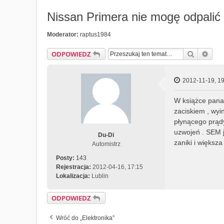
Nissan Primera nie mogę odpalić 
Moderator:
raptus1984
Szukaj
Wys
ODPOWIEDZ
2012-11-19, 19
W książce pana 
zaciskiem , wyi
płynącego prądy
uzwojeń . SEM j
Du-Di
zaniki i większa
Automistrz
Posty:
143
Rejestracja:
2012-04-16, 17:15
Lokalizacja:
Lublin
ODPOWIEDZ
Wróć do „Elektronika”