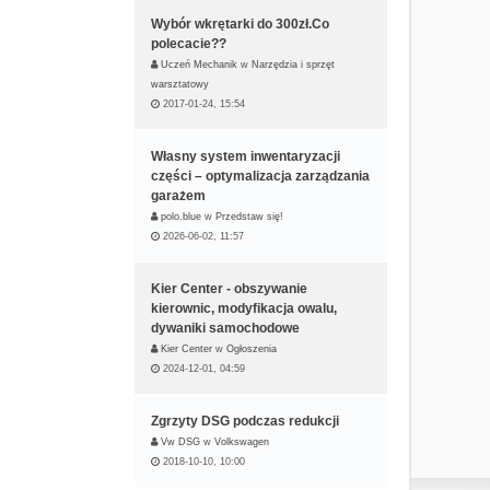
Wybór wkrętarki do 300zł.Co
polecacie??
Uczeń Mechanik
w
Narzędzia i sprzęt
warsztatowy
2017-01-24, 15:54
Własny system inwentaryzacji
części – optymalizacja zarządzania
garażem
polo.blue
w
Przedstaw się!
2026-06-02, 11:57
Kier Center - obszywanie
kierownic, modyfikacja owalu,
dywaniki samochodowe
Kier Center
w
Ogłoszenia
2024-12-01, 04:59
Zgrzyty DSG podczas redukcji
Vw DSG
w
Volkswagen
2018-10-10, 10:00