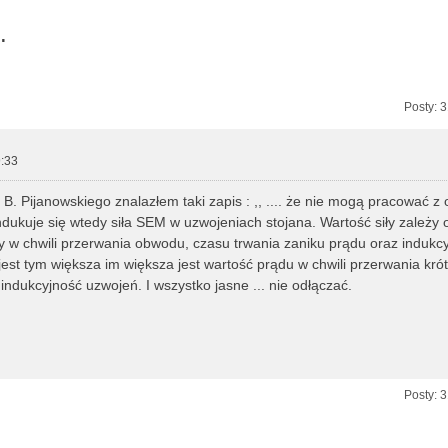
.
zukiwanie zaawansowane
Posty: 
:33
B. Pijanowskiego znalazłem taki zapis : ,, .... że nie mogą pracować 
ndukuje się wtedy siła SEM w uzwojeniach stojana. Wartość siły zależy 
 w chwili przerwania obwodu, czasu trwania zaniku prądu oraz indukcy
est tym większa im większa jest wartość prądu w chwili przerwania kró
 indukcyjność uzwojeń. I wszystko jasne ... nie odłączać.
Posty: 