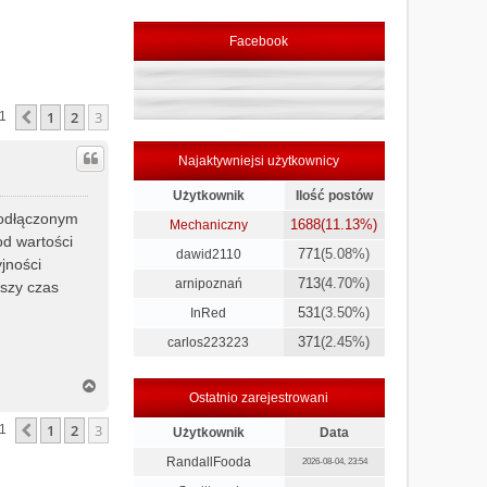
Facebook
1
2
3
Poprzednia
31
Najaktywniejsi użytkownicy
Użytkownik
Ilość postów
z odłączonym
1688
(11.13%)
Mechaniczny
od wartości
771
(5.08%)
dawid2110
jności
713
(4.70%)
arnipoznań
tszy czas
531
(3.50%)
InRed
371
(2.45%)
carlos223223
N
Ostatnio zarejestrowani
a
g
1
2
3
Poprzednia
31
Użytkownik
Data
ó
r
RandallFooda
2026-08-04, 23:54
ę