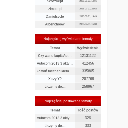
Scotttwept
2026-08-03, 14:56
Izimoto.pl
2026-07-31, 22:02
Danielsycle
2026-07-31, 19:49
Albertchoow
2026-07-31, 15:08
Najczęściej wyświetlane tematy
Temat
Wyświetlenia
12131122
Czy warto kupić Aut…
412456
Autocom 2013.3 akty…
335805
Zostań mechanikiem …
287769
X czy Y?
258967
Liczymy do....
Najczęściej postowane tematy
Temat
Ilość postów
326
Autocom 2013.3 akty…
303
Liczymy do....