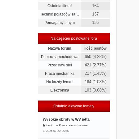
164
Ostatnia litera!
137
Technik pojazdów sa…
136
Pomagamy innym
Najczęściej postowane fora
Nazwa forum
Ilość postów
650 (4.28%)
Pomoc samochodowa
421 (2.77%)
Przedstaw się!
217 (1.43%)
Praca mechanika
164 (1.08%)
Na każdy temat!
103 (0.68%)
Elektronika
Ostatnio aktywne tematy
Wysokie obroty w WV jetta
Karol…
w
Pomoc samochodowa
2026-07-20, 20:57