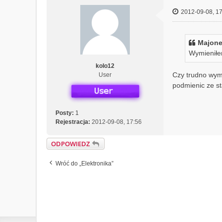
2012-09-08, 17
Majone
Wymieniłem 
kolo12
Czy trudno wymi
User
podmienic ze s
Posty:
1
Rejestracja:
2012-09-08, 17:56
ODPOWIEDZ
Wróć do „Elektronika”