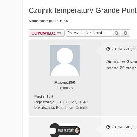
Czujnik temperatury Grande Pun
Moderator:
raptus1984
Szukaj
Wys
ODPOWIEDZ
2012-07-31, 21
Siemka w Grande
ponad 20 stopn
Majonez850
Automistrz
Posty:
179
Rejestracja:
2012-05-27, 10:48
Lokalizacja:
Bolechowo Osiedle
2012-08-01, 11