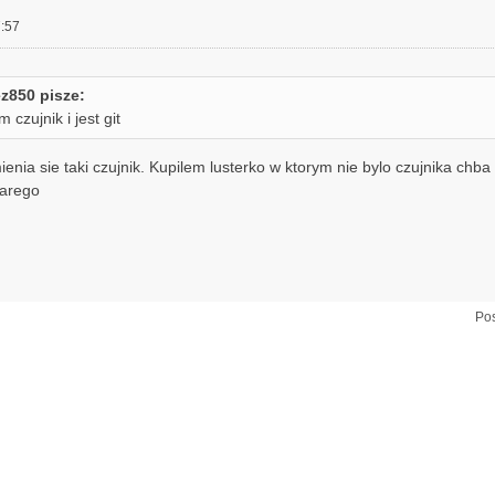
:57
z850 pisze:
czujnik i jest git
enia sie taki czujnik. Kupilem lusterko w ktorym nie bylo czujnika chba 
tarego
Pos