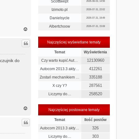
Scotttwept
2026-08-03, 14:56
Izimoto.pl
2026-07-31, 22:02
Danielsycle
2026-07-31, 19:49
Albertchoow
2026-07-31, 15:08
N
a
g
Najczęściej wyświetlane tematy
ó
r
Temat
Wyświetlenia
ę
czujnik do
12130960
Czy warto kupić Aut…
412261
Autocom 2013.3 akty…
335188
Zostań mechanikiem …
287561
X czy Y?
258520
Liczymy do....
N
Najczęściej postowane tematy
a
g
Temat
Ilość postów
ó
r
326
Autocom 2013.3 akty…
ę
303
Liczymy do....