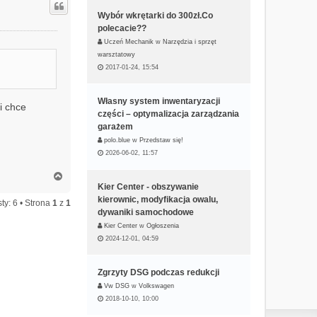
ó
Wybór wkrętarki do 300zł.Co
r
polecacie??
ę
Uczeń Mechanik
w
Narzędzia i sprzęt
warsztatowy
2017-01-24, 15:54
Własny system inwentaryzacji
i chce
części – optymalizacja zarządzania
garażem
polo.blue
w
Przedstaw się!
2026-06-02, 11:57
N
a
Kier Center - obszywanie
g
kierownic, modyfikacja owalu,
ty: 6 • Strona
1
z
1
ó
dywaniki samochodowe
r
Kier Center
w
Ogłoszenia
ę
2024-12-01, 04:59
Zgrzyty DSG podczas redukcji
Vw DSG
w
Volkswagen
2018-10-10, 10:00