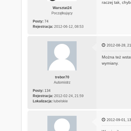
raczej tak, chy
Warsztat24
Początkujący
Posty:
74
Rejestracja:
2012-06-12, 08:53
2012-08-28, 21
Można też wstaw
wymiany.
trebor70
Automistrz
Posty:
134
Rejestracja:
2012-02-24, 21:59
Lokalizacja:
lubelskie
2012-09-01, 13