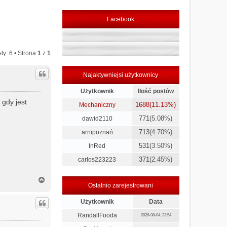
Facebook
ty: 6 • Strona
1
z
1
Najaktywniejsi użytkownicy
Użytkownik
Ilość postów
 gdy jest
1688
(11.13%)
Mechaniczny
771
(5.08%)
dawid2110
713
(4.70%)
arnipoznań
531
(3.50%)
InRed
371
(2.45%)
carlos223223
N
Ostatnio zarejestrowani
a
g
Użytkownik
Data
ó
r
RandallFooda
2026-08-04, 23:54
ę