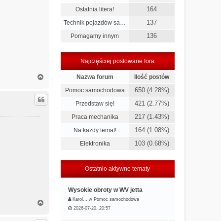
164
Ostatnia litera!
137
Technik pojazdów sa…
136
Pomagamy innym
Najczęściej postowane fora
N
Nazwa forum
Ilość postów
a
650 (4.28%)
Pomoc samochodowa
g
ó
421 (2.77%)
Przedstaw się!
r
ę
217 (1.43%)
Praca mechanika
164 (1.08%)
Na każdy temat!
103 (0.68%)
Elektronika
Ostatnio aktywne tematy
Wysokie obroty w WV jetta
Karol…
w
Pomoc samochodowa
N
2026-07-20, 20:57
a
g