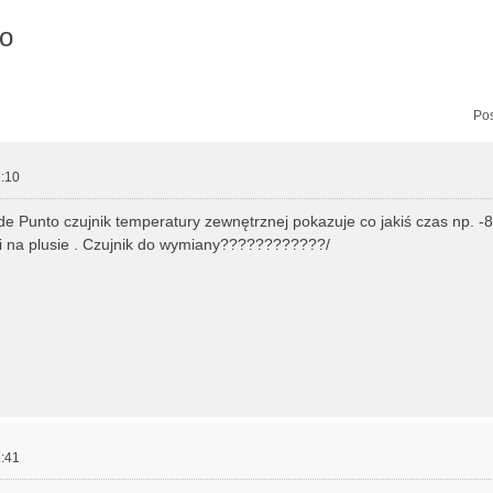
to
zukiwanie zaawansowane
Pos
:10
 Punto czujnik temperatury zewnętrznej pokazuje co jakiś czas np. -8
i na plusie . Czujnik do wymiany????????????/
:41