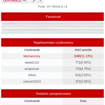
ODPOWIEDZ
ó
r
Posty: 10 • Strona
1
z
1
ę
Facebook
Najaktywniejsi użytkownicy
Użytkownik
Ilość postów
1688
(11.13%)
Mechaniczny
771
(5.08%)
dawid2110
713
(4.70%)
arnipoznań
531
(3.50%)
InRed
371
(2.45%)
carlos223223
Ostatnio zarejestrowani
Użytkownik
Data