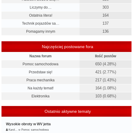
303
Liczymy do....
164
Ostatnia litera!
137
Technik pojazdów sa…
136
Pomagamy innym
Najczęściej postowane fora
Nazwa forum
Ilość postów
650 (4.28%)
Pomoc samochodowa
421 (2.77%)
Przedstaw się!
217 (1.43%)
Praca mechanika
164 (1.08%)
Na każdy temat!
103 (0.68%)
Elektronika
Ostatnio aktywne tematy
Wysokie obroty w WV jetta
Karol…
w
Pomoc samochodowa