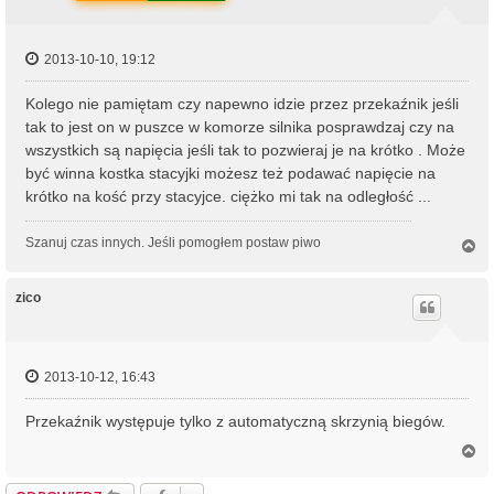
2013-10-10, 19:12
Kolego nie pamiętam czy napewno idzie przez przekaźnik jeśli
tak to jest on w puszce w komorze silnika posprawdzaj czy na
wszystkich są napięcia jeśli tak to pozwieraj je na krótko . Może
być winna kostka stacyjki możesz też podawać napięcie na
krótko na kość przy stacyjce. ciężko mi tak na odległość ...
Szanuj czas innych. Jeśli pomogłem postaw piwo
N
a
g
ó
zico
r
ę
2013-10-12, 16:43
Przekaźnik występuje tylko z automatyczną skrzynią biegów.
N
a
g