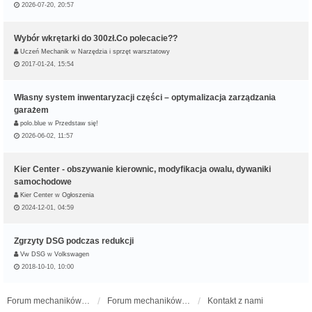
2026-07-20, 20:57
Wybór wkrętarki do 300zł.Co polecacie??
Uczeń Mechanik
w
Narzędzia i sprzęt warsztatowy
2017-01-24, 15:54
Własny system inwentaryzacji części – optymalizacja zarządzania
garażem
polo.blue
w
Przedstaw się!
2026-06-02, 11:57
Kier Center - obszywanie kierownic, modyfikacja owalu, dywaniki
samochodowe
Kier Center
w
Ogłoszenia
2024-12-01, 04:59
Zgrzyty DSG podczas redukcji
Vw DSG
w
Volkswagen
2018-10-10, 10:00
Forum mechaników samochodowych - forum-mechaniczne.pl
Forum mechaników samochodowych
Kontakt z nami