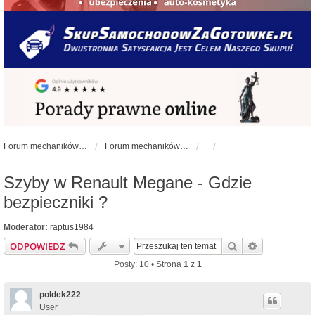
Forum mechaników samochodowych - forum-mechaniczne.pl
Forum mechaników samochodowych
Szyby w Renault Megane - Gdzie
bezpieczniki ?
Moderator:
raptus1984
Szukaj
Wyszukiwan
ODPOWIEDZ
Posty: 10 • Strona
1
z
1
poldek222
User