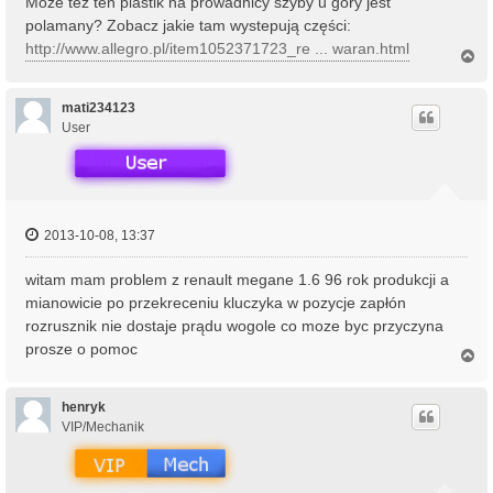
Może tez ten plastik na prowadnicy szyby u gory jest
polamany? Zobacz jakie tam wystepują części:
http://www.allegro.pl/item1052371723_re ... waran.html
N
a
g
ó
mati234123
r
User
ę
2013-10-08, 13:37
witam mam problem z renault megane 1.6 96 rok produkcji a
mianowicie po przekreceniu kluczyka w pozycje zapłón
rozrusznik nie dostaje prądu wogole co moze byc przyczyna
prosze o pomoc
N
a
g
ó
henryk
r
VIP/Mechanik
ę