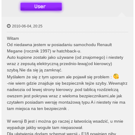
2010-06-04, 20:25
Witam
Od niedawna jestem w posiadaniu samochodu Renault
Megane (rocznik 1997) w hatchback-u.
Auto kupione zostało jako używane (od znajomego) i niestety
wraz z zepsutą elektryczną przednio-lewą(od kierowcy)
szybą.Nie da się ją zamknąć.
Myślałem że się z tym uporam ale pojawił się problem :
-nie wiem gdzie znajduje się bezpiecznik tejże szyby..Wewnątrz
nadwozia od lewej strony kierowcy ,pod tablicą rozdzielczą
owszem jest pokrywa wraz z wieloma bezpiecznikami,ale jak
czytałem posiadam wersję montażową typu A i niestety nie ma
tam miejsca na ten bezpiecznik .
W wersji B jest i można go raczej z łatwością wsadzić, u mnie
wypaduje jakby wogule tam niepasował.
Dla ułatwienia dodam schemat wersji - F18 powinien niby