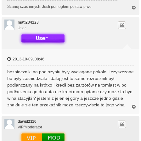
Szanuj czas innych. Jeśli pomogłem postaw piwo
N
a
g
ó
mati234123
r
User
ę
2013-10-09, 08:46
bezpieczniki na pod szybiu były wyciagane pokolei i czyszczone
bo były zasniedziale i dalej jest to samo rozrusznik był
podłanczany na krótko i krecił bez zarzótów na tomiast w po
podłaczeniu go do auta nie kreci mam pytanie czy moze to byc
wina stacyjki ? jestem z jeleniej góry a jeszcze jedno gdzie
znajduje sie ten przekażnik moze rzeczywiscie to jego wina
N
a
g
ó
dawid2110
r
VIP/Moderator
ę