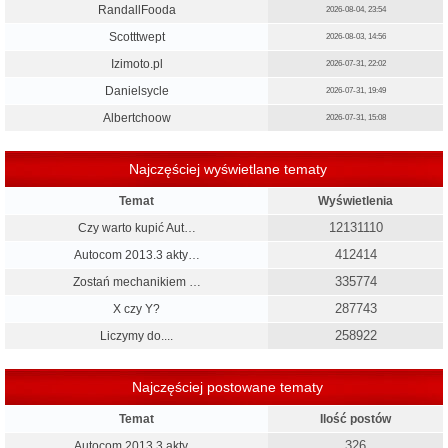
RandallFooda
2026-08-04, 23:54
Scotttwept
2026-08-03, 14:56
Izimoto.pl
2026-07-31, 22:02
Danielsycle
2026-07-31, 19:49
Albertchoow
2026-07-31, 15:08
Najczęściej wyświetlane tematy
Temat
Wyświetlenia
12131110
Czy warto kupić Aut…
412414
Autocom 2013.3 akty…
335774
Zostań mechanikiem …
287743
X czy Y?
258922
Liczymy do....
Najczęściej postowane tematy
Temat
Ilość postów
326
Autocom 2013.3 akty…