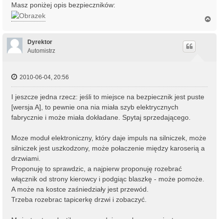
Masz poniżej opis bezpieczników:
N
a
g
ó
Dyrektor
r
Automistrz
ę
2010-06-04, 20:56
I jeszcze jedna rzecz: jeśli to miejsce na bezpiecznik jest puste
[wersja A], to pewnie ona nia miała szyb elektrycznych
fabrycznie i może miała dokładane. Spytaj sprzedającego.
Moze moduł elektroniczny, który daje impuls na silniczek, może
silniczek jest uszkodzony, może połaczenie między karoserią a
drzwiami.
Proponuję to sprawdzic, a najpierw proponuję rozebrać
włącznik od strony kierowcy i podgiąc blaszkę - może pomoże.
A może na kostce zaśniedziały jest przewód.
Trzeba rozebrac tapicerkę drzwi i zobaczyć.