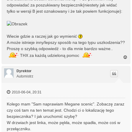
odpowiadać za poszukiwany bezpiecznik(niestety jak widać
tylko w wersji B jest oznakowany i że tak powiem funkcjonuje):
Wiecie gdzie a raczej jak go wymienić
A może istnieje inny/lepszy sposób na tego typu uszkodzenia??
Proszę o szybką odpowiedź - to dla mnie bardzo ważne..
THX za każdą udzieloną pomoc
N
a
g
ó
Dyrektor
r
Automistrz
ę
2010-06-04, 20:31
Kolego mam "Sam naprawiam Megane scenic". Zobaczę zaraz
czy coś tam na ten temat jest. Chodzi ci o lokalizację tego
bezpiecznika? I jak uruchomić szybę?
W drzwiach jest linka, może pękła, może spadła, może coś w
przełączniku.