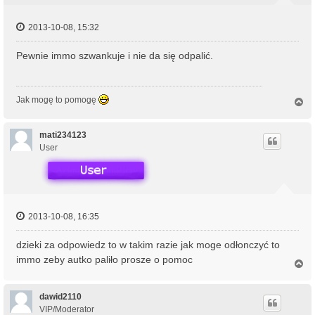
2013-10-08, 15:32
Pewnie immo szwankuje i nie da się odpalić.
Jak mogę to pomogę
N
a
g
ó
mati234123
r
User
ę
2013-10-08, 16:35
dzieki za odpowiedz to w takim razie jak moge odłonczyć to
immo zeby autko paliło prosze o pomoc
N
a
g
ó
dawid2110
r
VIP/Moderator