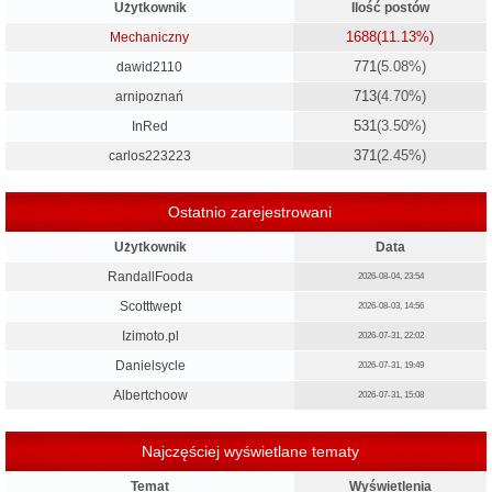
Użytkownik
Ilość postów
1688
(11.13%)
Mechaniczny
771
(5.08%)
dawid2110
713
(4.70%)
arnipoznań
531
(3.50%)
InRed
371
(2.45%)
carlos223223
Ostatnio zarejestrowani
Użytkownik
Data
RandallFooda
2026-08-04, 23:54
Scotttwept
2026-08-03, 14:56
Izimoto.pl
2026-07-31, 22:02
Danielsycle
2026-07-31, 19:49
Albertchoow
2026-07-31, 15:08
Najczęściej wyświetlane tematy
Temat
Wyświetlenia