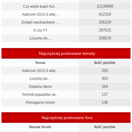
12130998
Czy warto kupić Aut…
412324
Autocom 2013.3 akty…
335229
Zostań mechanikiem …
287615
X czy Y?
258578
Liczymy do....
Najczęściej postowane tematy
Temat
Ilość postów
326
Autocom 2013.3 akty…
303
Liczymy do....
164
Ostatnia litera!
137
Technik pojazdów sa…
136
Pomagamy innym
Najczęściej postowane fora
Nazwa forum
Ilość postów