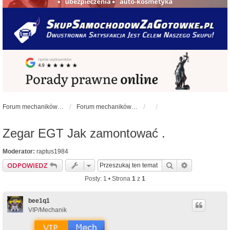
Forum mechaników samochodowych - forum-mechaniczne.pl
Forum mechaników samochodowych
Zegar EGT Jak zamontować .
Moderator:
raptus1984
Szukaj
Wyszukiwan
ODPOWIEDZ
Posty: 1 • Strona
1
z
1
bee1q1
VIP/Mechanik