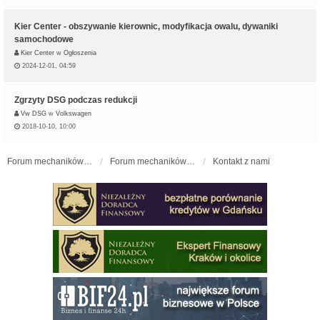
Kier Center - obszywanie kierownic, modyfikacja owalu, dywaniki
samochodowe
Kier Center
w
Ogłoszenia
2024-12-01, 04:59
Zgrzyty DSG podczas redukcji
Vw DSG
w
Volkswagen
2018-10-10, 10:00
Forum mechaników samochodowych - forum-mechaniczne.pl
Forum mechaników samochodowych
Kontakt z nami