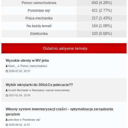
650 (4.28%)
Pomoc samochodowa
421 (2.77%)
Przedstaw się!
217 (1.43%)
Praca mechanika
164 (1.08%)
Na każdy temat!
103 (0.68%)
Elektronika
Ostatnio aktywne tematy
Wysokie obroty w WV jetta
Karol…
w
Pomoc samochodowa
2026-07-20, 20:57
Wybór wkrętarki do 300zł.Co polecacie??
Uczeń Mechanik
w
Narzędzia i sprzęt warsztatowy
2017-01-24, 15:54
Własny system inwentaryzacji części – optymalizacja zarządzania
garażem
polo.blue
w
Przedstaw się!
2026-06-02, 11:57