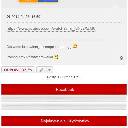
2014-04-26, 15:59
https://www.youtube.com/watch?v=q_jdNyzXZM8
Jak wiem to powiem, jak mogę to pomogę
Pomogłem? Postaw browarka
N
a
g
ODPOWIEDZ
ó
r
Posty: 1 • Strona
1
z
1
ę
Facebook
Najaktywniejsi użytkownicy