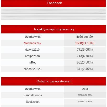
Facebook
Najaktywniejsi użytkownicy
Użytkownik
Ilość postów
1688
(11.13%)
Mechaniczny
771
(5.08%)
dawid2110
713
(4.70%)
arnipoznań
531
(3.50%)
InRed
371
(2.45%)
carlos223223
Ostatnio zarejestrowani
Użytkownik
Data
RandallFooda
2026-08-04, 23:54
Scotttwept
2026-08-03, 14:56