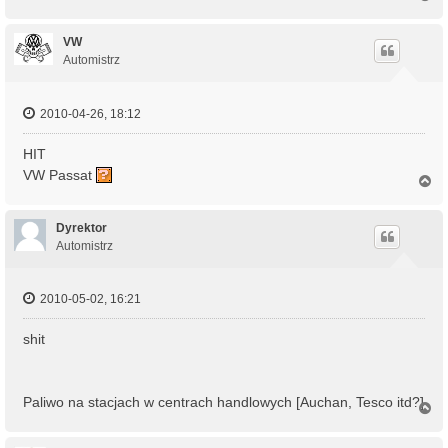
a
g
ó
VW
r
Automistrz
ę
2010-04-26, 18:12
HIT
VW Passat
N
a
g
ó
Dyrektor
r
Automistrz
ę
2010-05-02, 16:21
shit
Paliwo na stacjach w centrach handlowych [Auchan, Tesco itd?]
N
a
g