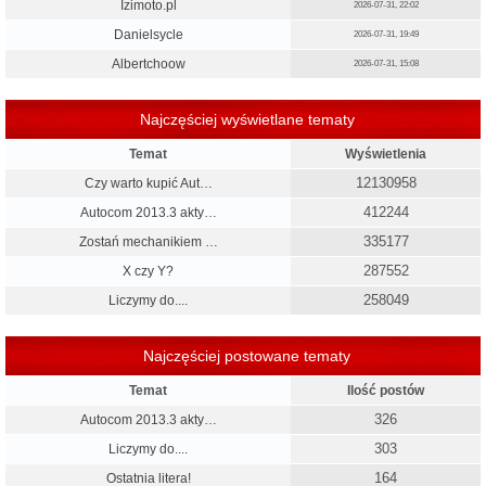
Izimoto.pl
2026-07-31, 22:02
Danielsycle
2026-07-31, 19:49
Albertchoow
2026-07-31, 15:08
Najczęściej wyświetlane tematy
Temat
Wyświetlenia
12130958
Czy warto kupić Aut…
412244
Autocom 2013.3 akty…
335177
Zostań mechanikiem …
287552
X czy Y?
258049
Liczymy do....
Najczęściej postowane tematy
Temat
Ilość postów
326
Autocom 2013.3 akty…
303
Liczymy do....
164
Ostatnia litera!