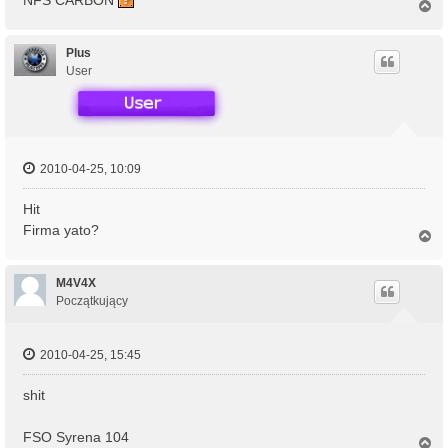
N
a
g
ó
Plus
r
User
ę
2010-04-25, 10:09
Hit
Firma yato?
N
a
g
ó
M4V4X
r
Początkujący
ę
2010-04-25, 15:45
shit
FSO Syrena 104
N