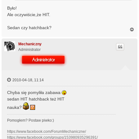
Było!
Ale oczywiście,że HIT.
Sedan czy hatchback?
N
a
g
ó
Mechaniczny
r
Administrator
ę
2010-04-18, 11:14
Chyba się pomyliła zabawa
sedan HIT hatchback też HIT
nauka?
Pomogłem? Postaw piwko:)
https://www.facebook.com/ForumMechaniczne/
https://www.facebook.com/groups/153980935296391/