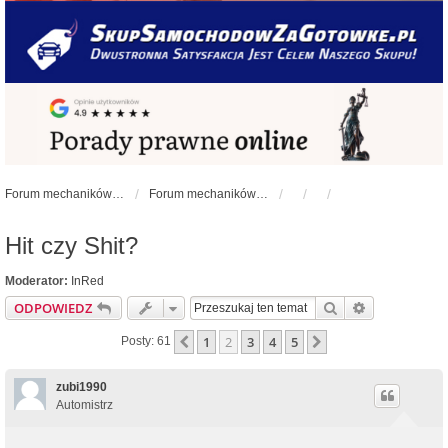
Forum mechaników samochodowych - forum-mechaniczne.pl
Forum mechaników samochodowych
Hit czy Shit?
Moderator:
InRed
Szukaj
Wyszukiwan
ODPOWIEDZ
1
2
3
4
5
Poprzednia
Następna
Posty: 61
zubi1990
Automistrz