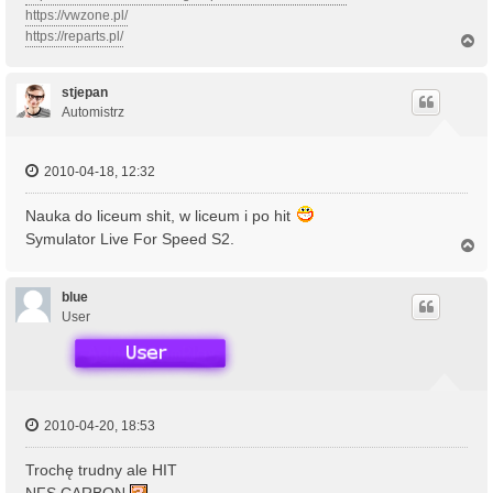
https://vwzone.pl/
https://reparts.pl/
N
a
g
ó
stjepan
r
Automistrz
ę
2010-04-18, 12:32
Nauka do liceum shit, w liceum i po hit
Symulator Live For Speed S2.
N
a
g
ó
blue
r
User
ę
2010-04-20, 18:53
Trochę trudny ale HIT
NFS CARBON