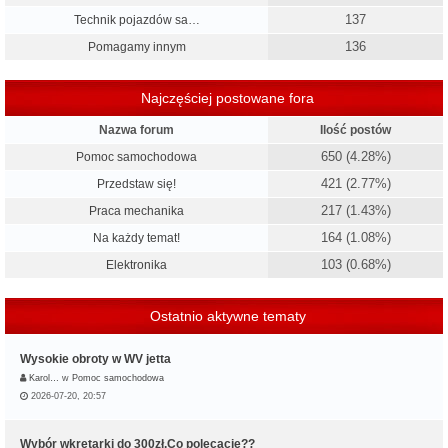
137
Technik pojazdów sa…
136
Pomagamy innym
Najczęściej postowane fora
Nazwa forum
Ilość postów
650 (4.28%)
Pomoc samochodowa
421 (2.77%)
Przedstaw się!
217 (1.43%)
Praca mechanika
164 (1.08%)
Na każdy temat!
103 (0.68%)
Elektronika
Ostatnio aktywne tematy
Wysokie obroty w WV jetta
Karol…
w
Pomoc samochodowa
2026-07-20, 20:57
Wybór wkrętarki do 300zł.Co polecacie??