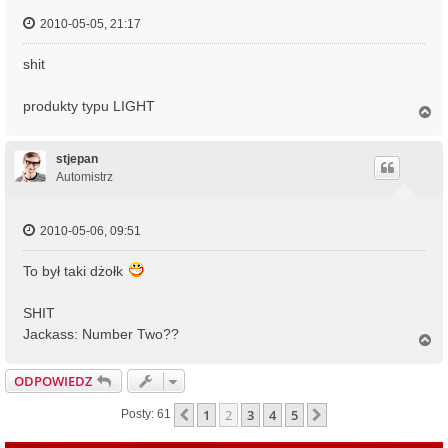
2010-05-05, 21:17
shit
produkty typu LIGHT
N
a
g
ó
stjepan
r
Automistrz
ę
2010-05-06, 09:51
To był taki dżołk
SHIT
Jackass: Number Two??
N
a
g
ODPOWIEDZ
ó
r
1
2
3
4
5
Poprzednia
Następna
Posty: 61
ę