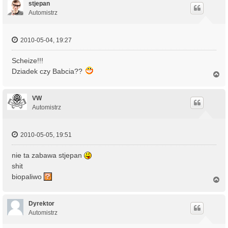
ó
stjepan
r
Automistrz
ę
2010-05-04, 19:27
Scheize!!!
Dziadek czy Babcia??
N
a
g
ó
VW
r
Automistrz
ę
2010-05-05, 19:51
nie ta zabawa stjepan
shit
biopaliwo
N
a
g
ó
Dyrektor
r
Automistrz
ę