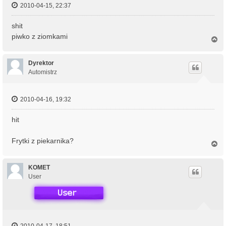
2010-04-15, 22:37
shit
piwko z ziomkami
N
a
g
ó
Dyrektor
r
Automistrz
ę
2010-04-16, 19:32
hit
Frytki z piekarnika?
N
a
g
ó
KOMET
r
User
ę