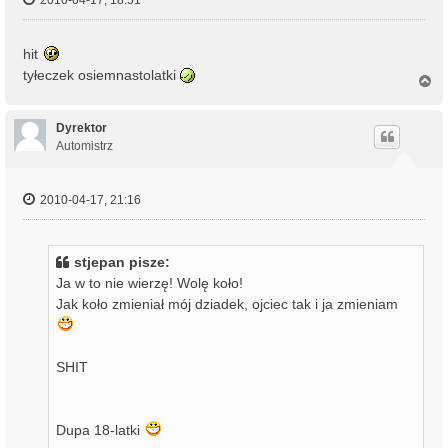
2010-04-17, 18:51
hit
tyłeczek osiemnastolatki
N
a
g
ó
Dyrektor
r
Automistrz
ę
2010-04-17, 21:16
stjepan pisze:
Ja w to nie wierzę! Wolę koło!
Jak koło zmieniał mój dziadek, ojciec tak i ja zmieniam
SHIT
Dupa 18-latki