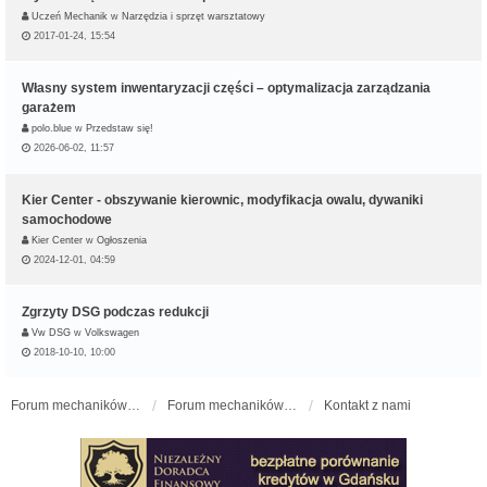
Uczeń Mechanik
w
Narzędzia i sprzęt warsztatowy
2017-01-24, 15:54
Własny system inwentaryzacji części – optymalizacja zarządzania
garażem
polo.blue
w
Przedstaw się!
2026-06-02, 11:57
Kier Center - obszywanie kierownic, modyfikacja owalu, dywaniki
samochodowe
Kier Center
w
Ogłoszenia
2024-12-01, 04:59
Zgrzyty DSG podczas redukcji
Vw DSG
w
Volkswagen
2018-10-10, 10:00
Forum mechaników samochodowych - forum-mechaniczne.pl
Forum mechaników samochodowych
Kontakt z nami