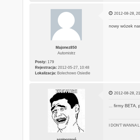
2012-08-28, 20
nowy wózek narz
Majonez850
Automistrz
Posty:
179
Rejestracja:
2012-05-27, 10:48
Lokalizacja:
Bolechowo Osiedle
2012-08-28, 21
... firmy BETA, p
I DON'T WANNA 
arnipoznań