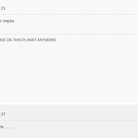
:21
o męża...
LIVE ON THIS PLANET ANYMORE
:37
 .......