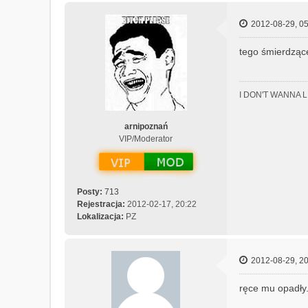
2012-08-29, 05
tego śmierdzące
I DON'T WANNA 
arnipoznań
VIP/Moderator
Posty:
713
Rejestracja:
2012-02-17, 20:22
Lokalizacja:
PZ
2012-08-29, 20
ręce mu opadły.