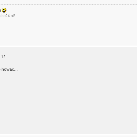
zi
.abc24.pl/
:12
inowac...