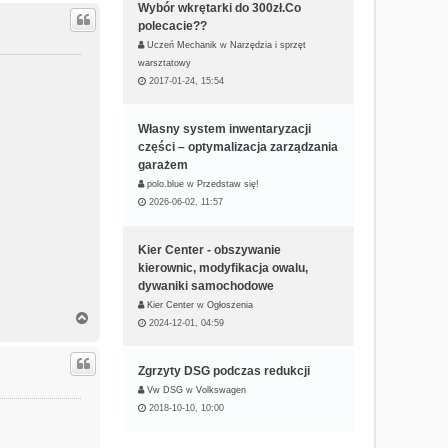
g
Wybór wkrętarki do 300zł.Co
ó
polecacie??
r
Uczeń Mechanik
w
Narzędzia i sprzęt
ę
warsztatowy
2017-01-24, 15:54
Własny system inwentaryzacji
części – optymalizacja zarządzania
garażem
polo.blue
w
Przedstaw się!
2026-06-02, 11:57
Kier Center - obszywanie
kierownic, modyfikacja owalu,
dywaniki samochodowe
Kier Center
w
Ogłoszenia
N
2024-12-01, 04:59
a
g
ó
Zgrzyty DSG podczas redukcji
r
Vw DSG
w
Volkswagen
ę
2018-10-10, 10:00