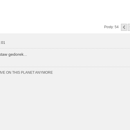
zukiwanie zaawansowane
P
Posty: 54
:01
staw gedorek...
LIVE ON THIS PLANET ANYMORE