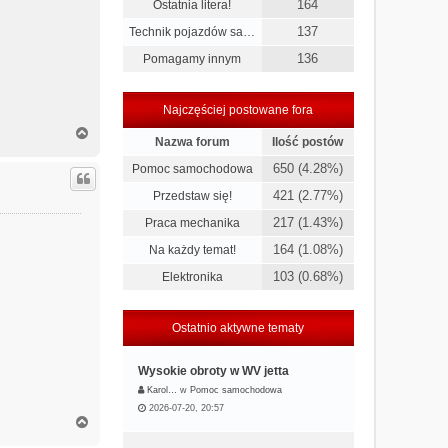
164
Ostatnia litera!
137
Technik pojazdów sa…
136
Pomagamy innym
Najczęściej postowane fora
N
Nazwa forum
Ilość postów
a
g
650 (4.28%)
Pomoc samochodowa
ó
r
421 (2.77%)
Przedstaw się!
ę
217 (1.43%)
Praca mechanika
164 (1.08%)
Na każdy temat!
103 (0.68%)
Elektronika
Ostatnio aktywne tematy
Wysokie obroty w WV jetta
Karol…
w
Pomoc samochodowa
2026-07-20, 20:57
N
a