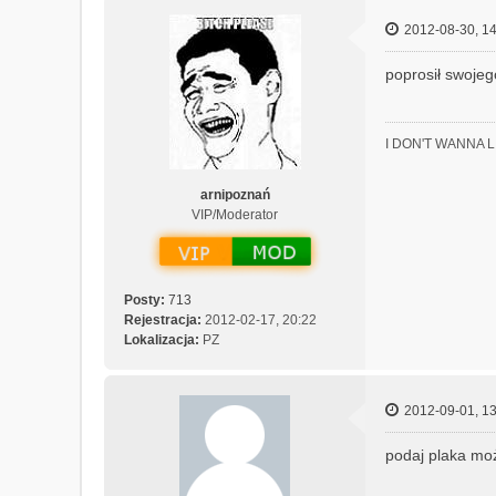
2012-08-30, 14
poprosił swojeg
I DON'T WANNA 
arnipoznań
VIP/Moderator
Posty:
713
Rejestracja:
2012-02-17, 20:22
Lokalizacja:
PZ
2012-09-01, 13
podaj plaka może