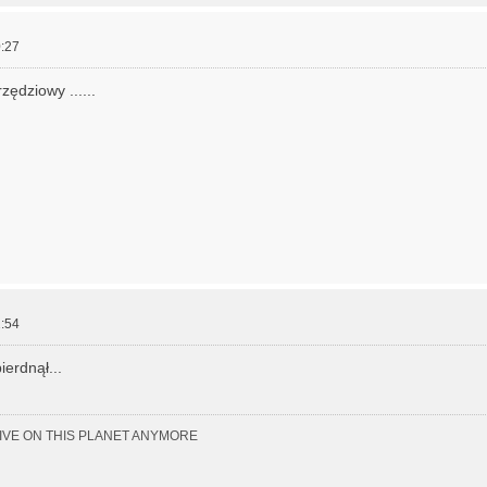
:27
ędziowy ......
:54
ierdnął...
LIVE ON THIS PLANET ANYMORE