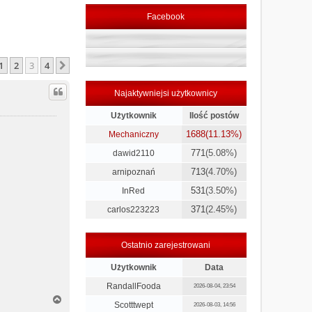
Facebook
1
2
3
4
oprzednia
Następna
Najaktywniejsi użytkownicy
Użytkownik
Ilość postów
1688
(11.13%)
Mechaniczny
771
(5.08%)
dawid2110
713
(4.70%)
arnipoznań
531
(3.50%)
InRed
371
(2.45%)
carlos223223
Ostatnio zarejestrowani
Użytkownik
Data
RandallFooda
2026-08-04, 23:54
N
Scotttwept
2026-08-03, 14:56
a