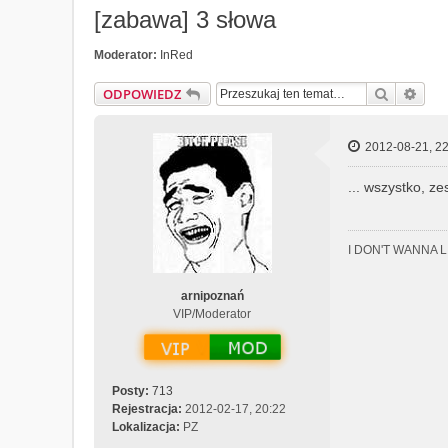
[zabawa] 3 słowa
Moderator:
InRed
Szukaj
Wys
ODPOWIEDZ
2012-08-21, 22
... wszystko, ze
I DON'T WANNA 
arnipoznań
VIP/Moderator
Posty:
713
Rejestracja:
2012-02-17, 20:22
Lokalizacja:
PZ