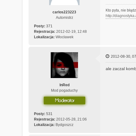
Kto pyta, nie błąd
carlos223223
http://diagnostyka
Automistrz
Posty:
371
Rejestracja:
2012-02-19, 12:48
Lokalizacja:
Włocławek
2012-08-30, 07
ale zaczal komb
InRed
Mod pogaduchy
Posty:
531
Rejestracja:
2012-05-28, 21:06
Lokalizacja:
Bydgoszcz