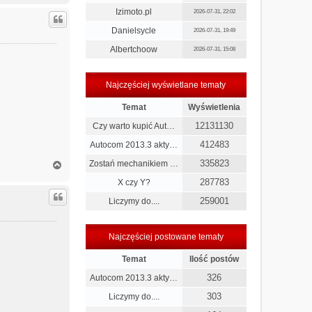
g
Izimoto.pl
2026-07-31, 22:02
ó
r
Danielsycle
2026-07-31, 19:49
ę
Albertchoow
2026-07-31, 15:08
Najczęściej wyświetlane tematy
Temat
Wyświetlenia
12131130
Czy warto kupić Aut…
412483
Autocom 2013.3 akty…
335823
N
Zostań mechanikiem …
a
287783
X czy Y?
g
ó
259001
Liczymy do....
r
ę
Najczęściej postowane tematy
Temat
Ilość postów
326
Autocom 2013.3 akty…
303
Liczymy do....