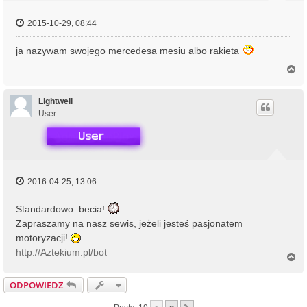
2015-10-29, 08:44
ja nazywam swojego mercedesa mesiu albo rakieta
N
a
g
ó
Lightwell
r
User
ę
2016-04-25, 13:06
Standardowo: becia!
Zapraszamy na nasz sewis, jeżeli jesteś pasjonatem
motoryzacji!
http://Aztekium.pl/bot
N
a
g
ODPOWIEDZ
ó
r