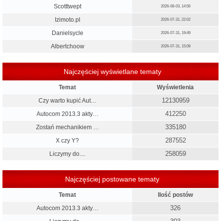
Scotttwept
2026-08-03, 14:56
Izimoto.pl
2026-07-31, 22:02
Danielsycle
2026-07-31, 19:49
Albertchoow
2026-07-31, 15:08
Najczęściej wyświetlane tematy
Temat
Wyświetlenia
12130959
Czy warto kupić Aut…
412250
Autocom 2013.3 akty…
335180
Zostań mechanikiem …
287552
X czy Y?
258059
Liczymy do....
Najczęściej postowane tematy
Temat
Ilość postów
326
Autocom 2013.3 akty…