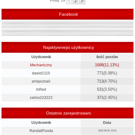
1
2
Następna
Posty: 19
ę
Facebook
Najaktywniejsi użytkownicy
Użytkownik
Ilość postów
1688
(11.13%)
Mechaniczny
771
(5.08%)
dawid2110
713
(4.70%)
arnipoznań
531
(3.50%)
InRed
371
(2.45%)
carlos223223
Ostatnio zarejestrowani
Użytkownik
Data
RandallFooda
2026-08-04, 23:54