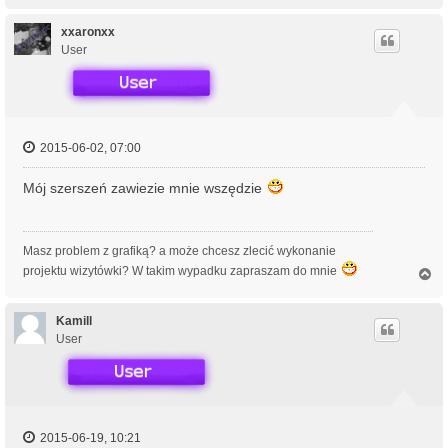
a
g
ó
xxaronxx
r
User
ę
2015-06-02, 07:00
Mój szerszeń zawiezie mnie wszędzie
Masz problem z grafiką? a może chcesz zlecić wykonanie
projektu wizytówki? W takim wypadku zapraszam do mnie
N
a
g
ó
Kamill
r
User
ę
2015-06-19, 10:21