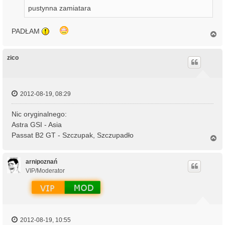
pustynna zamiatara
PADŁAM
N
a
g
ó
zico
r
ę
2012-08-19, 08:29
Nic oryginalnego:
Astra GSI - Asia
Passat B2 GT - Szczupak, Szczupadło
N
a
g
ó
arnipoznań
r
VIP/Moderator
ę
2012-08-19, 10:55