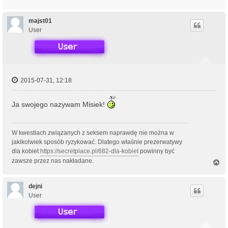
a
g
ó
majst01
r
User
ę
2015-07-31, 12:18
Ja swojego nazywam Misiek!
W kwestiach związanych z seksem naprawdę nie można w
jakikolwiek sposób ryzykować. Dlatego właśnie prezerwatywy
dla kobiet
https://secretplace.pl/682-dla-kobiet
powinny być
zawsze przez nas nakładane.
N
a
g
ó
dejni
r
User
ę