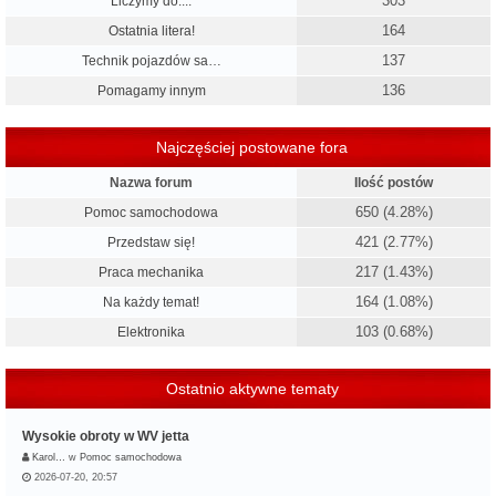
303
Liczymy do....
164
Ostatnia litera!
137
Technik pojazdów sa…
136
Pomagamy innym
Najczęściej postowane fora
Nazwa forum
Ilość postów
650 (4.28%)
Pomoc samochodowa
421 (2.77%)
Przedstaw się!
217 (1.43%)
Praca mechanika
164 (1.08%)
Na każdy temat!
103 (0.68%)
Elektronika
Ostatnio aktywne tematy
Wysokie obroty w WV jetta
Karol…
w
Pomoc samochodowa
2026-07-20, 20:57