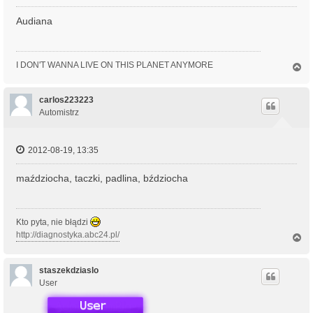
Audiana
I DON'T WANNA LIVE ON THIS PLANET ANYMORE
N
a
g
ó
carlos223223
r
Automistrz
ę
2012-08-19, 13:35
maździocha, taczki, padlina, bździocha
Kto pyta, nie błądzi
http://diagnostyka.abc24.pl/
N
a
g
ó
staszekdziaslo
r
User
ę