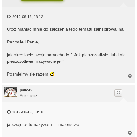
2012-08-18, 18:12
Otóż Maniac mnie do zalozenia tego tematu zainspirowal ha.
Panowie i Panie,
jak okreslacie swoje samochody ? Jak pieszczotliwie, lub i nie
pieszczotliwie, nazywacie je ?
Posmiejmy sie razem
N
a
g
ó
palio45
r
Automistrz
ę
2012-08-18, 18:18
ja swoje auto nazywam : - maleństwo
N