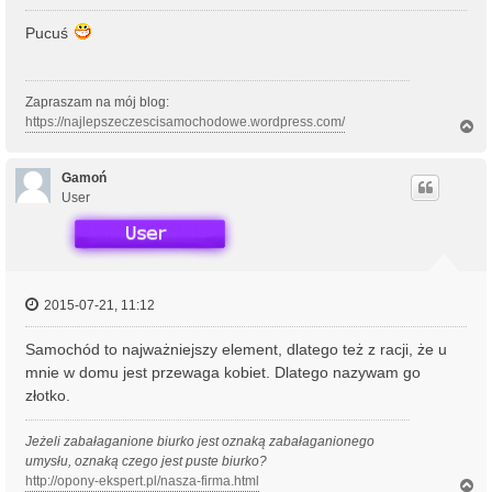
Pucuś
Zapraszam na mój blog:
https://najlepszeczescisamochodowe.wordpress.com/
N
a
g
ó
Gamoń
r
User
ę
2015-07-21, 11:12
Samochód to najważniejszy element, dlatego też z racji, że u
mnie w domu jest przewaga kobiet. Dlatego nazywam go
złotko.
Jeżeli za­bałaga­nione biur­ko jest oz­naką za­bałaga­nione­go
umysłu, oz­naką cze­go jest pus­te biurko?
http://opony-ekspert.pl/nasza-firma.html
N