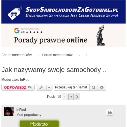
Forum mechaników samochodowych - forum-mechaniczne.pl
Forum mechaników samochodowych
Jak nazywamy swoje samochody ..
Moderator:
InRed
Szukaj
Wyszukiwan
ODPOWIEDZ
1
2
Następna
Posty: 19
InRed
Mod pogaduchy