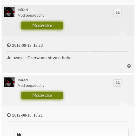
a
g
ó
InRed
r
Mod pogaduchy
ę
2012-08-18, 18:20
Ja swoje : Czerwona strzała haha
N
a
g
ó
InRed
r
Mod pogaduchy
ę
2012-08-18, 18:21