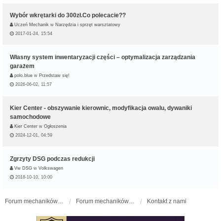
Wybór wkrętarki do 300zł.Co polecacie??
Uczeń Mechanik
w
Narzędzia i sprzęt warsztatowy
2017-01-24, 15:54
Własny system inwentaryzacji części – optymalizacja zarządzania
garażem
polo.blue
w
Przedstaw się!
2026-06-02, 11:57
Kier Center - obszywanie kierownic, modyfikacja owalu, dywaniki
samochodowe
Kier Center
w
Ogłoszenia
2024-12-01, 04:59
Zgrzyty DSG podczas redukcji
Vw DSG
w
Volkswagen
2018-10-10, 10:00
Forum mechaników samochodowych - forum-mechaniczne.pl
Forum mechaników samochodowych
Kontakt z nami