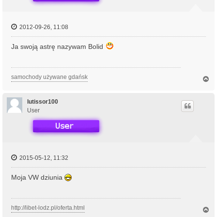
2012-09-26, 11:08
Ja swoją astrę nazywam Bolid
samochody używane gdańsk
N
a
g
ó
lutissor100
r
User
ę
2015-05-12, 11:32
Moja VW dziunia
http://libet-lodz.pl/oferta.html
N