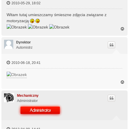
2010-05-29, 18:02
Witam tutaj umieszczamy śmieszne zdjęcia związane z
motoryzacją
N
a
g
ó
Dyrektor
r
Automistrz
ę
2010-06-18, 20:41
N
a
g
ó
Mechaniczny
r
Administrator
ę