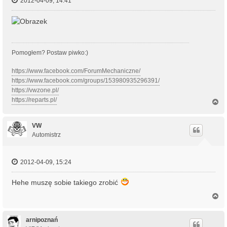
2012-04-09, 14:41
Pomogłem? Postaw piwko:)
https://www.facebook.com/ForumMechaniczne/
https://www.facebook.com/groups/153980935296391/
https://vwzone.pl/
https://reparts.pl/
N
a
g
ó
VW
r
Automistrz
ę
2012-04-09, 15:24
Hehe muszę sobie takiego zrobić
N
a
g
ó
arnipoznań