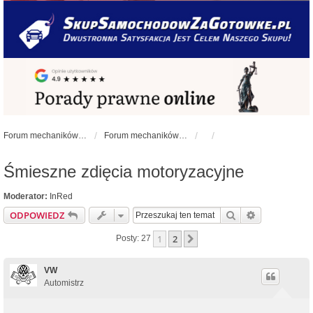
Forum mechaników samochodowych - forum-mechaniczne.pl
Forum mechaników samochodowych
Śmieszne zdięcia motoryzacyjne
Moderator:
InRed
Szukaj
Wyszukiwan
ODPOWIEDZ
1
2
Następna
Posty: 27
VW
Automistrz