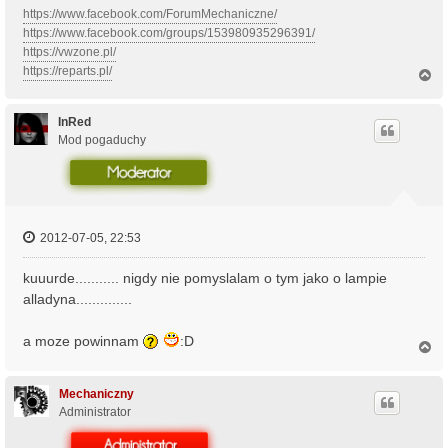
https://www.facebook.com/ForumMechaniczne/
https://www.facebook.com/groups/153980935296391/
https://vwzone.pl/
https://reparts.pl/
N
a
g
ó
InRed
r
Mod pogaduchy
ę
2012-07-05, 22:53
kuuurde........... nigdy nie pomyslalam o tym jako o lampie
alladyna..............
a moze powinnam
:D
N
a
g
ó
Mechaniczny
r
Administrator
ę