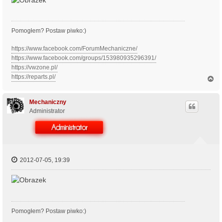
Pomogłem? Postaw piwko:)
https://www.facebook.com/ForumMechaniczne/
https://www.facebook.com/groups/153980935296391/
https://vwzone.pl/
https://reparts.pl/
N
a
g
ó
Mechaniczny
r
Administrator
ę
2012-07-05, 19:39
Pomogłem? Postaw piwko:)