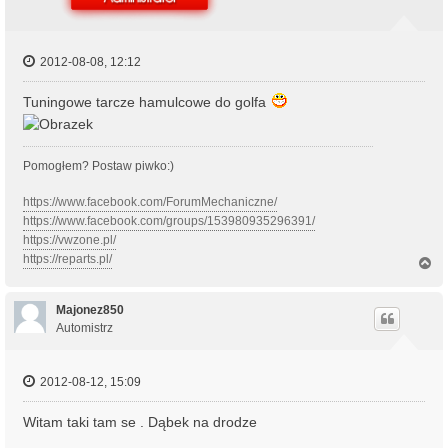
2012-08-08, 12:12
Tuningowe tarcze hamulcowe do golfa
Pomogłem? Postaw piwko:)
https://www.facebook.com/ForumMechaniczne/
https://www.facebook.com/groups/153980935296391/
https://vwzone.pl/
https://reparts.pl/
N
a
g
ó
Majonez850
r
Automistrz
ę
2012-08-12, 15:09
Witam taki tam se . Dąbek na drodze