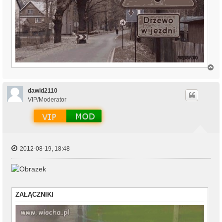
N
a
g
ó
dawid2110
r
VIP/Moderator
ę
2012-08-19, 18:48
ZAŁĄCZNIKI