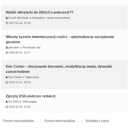
Wybór wkrętarki do 300zł.Co polecacie??
Uczeń Mechanik
w
Narzędzia i sprzęt warsztatowy
2017-01-24, 15:54
Własny system inwentaryzacji części – optymalizacja zarządzania
garażem
polo.blue
w
Przedstaw się!
2026-06-02, 11:57
Kier Center - obszywanie kierownic, modyfikacja owalu, dywaniki
samochodowe
Kier Center
w
Ogłoszenia
2024-12-01, 04:59
Zgrzyty DSG podczas redukcji
Vw DSG
w
Volkswagen
2018-10-10, 10:00
Forum mechaników samochodowych - forum-mechaniczne.pl
Forum mechaników samochodowych
Kontakt z nami