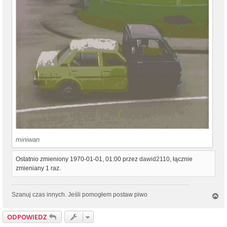
miniwan
Ostatnio zmieniony 1970-01-01, 01:00 przez
dawid2110
, łącznie
zmieniany 1 raz.
Szanuj czas innych. Jeśli pomogłem postaw piwo
N
a
g
ODPOWIEDZ
ó