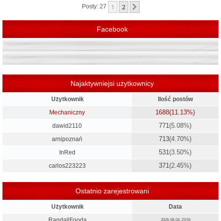
r
1
2
Następna
Posty: 27
ę
Facebook
Najaktywniejsi użytkownicy
Użytkownik
Ilość postów
1688
(11.13%)
Mechaniczny
771
(5.08%)
dawid2110
713
(4.70%)
arnipoznań
531
(3.50%)
InRed
371
(2.45%)
carlos223223
Ostatnio zarejestrowani
Użytkownik
Data
RandallFooda
2026-08-04, 23:54