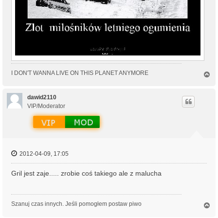
I DON'T WANNA LIVE ON THIS PLANET ANYMORE
N
a
g
ó
dawid2110
r
VIP/Moderator
ę
2012-04-09, 17:05
Gril jest zaje..... zrobie coś takiego ale z malucha
Szanuj czas innych. Jeśli pomogłem postaw piwo
N
a