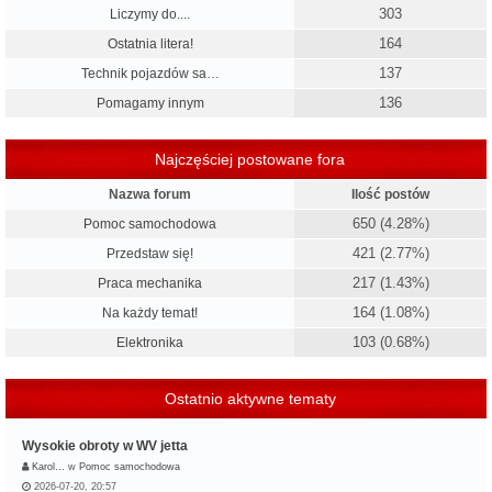
303
Liczymy do....
164
Ostatnia litera!
137
Technik pojazdów sa…
136
Pomagamy innym
Najczęściej postowane fora
Nazwa forum
Ilość postów
650 (4.28%)
Pomoc samochodowa
421 (2.77%)
Przedstaw się!
217 (1.43%)
Praca mechanika
164 (1.08%)
Na każdy temat!
103 (0.68%)
Elektronika
Ostatnio aktywne tematy
Wysokie obroty w WV jetta
Karol…
w
Pomoc samochodowa
2026-07-20, 20:57