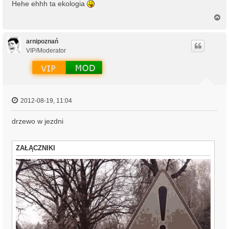
Hehe ehhh ta ekologia
N
a
g
ó
arnipoznań
r
VIP/Moderator
ę
2012-08-19, 11:04
drzewo w jezdni
ZAŁĄCZNIKI