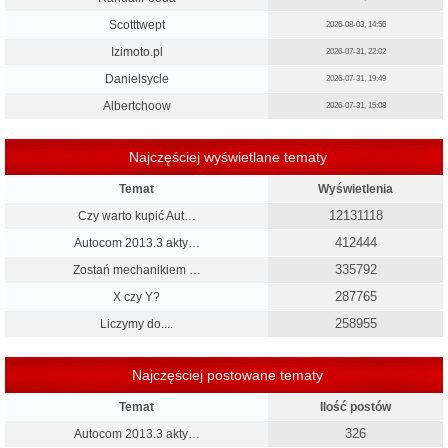
Scotttwept
2026-08-03, 14:56
Izimoto.pl
2026-07-31, 22:02
Danielsycle
2026-07-31, 19:49
Albertchoow
2026-07-31, 15:08
Najczęściej wyświetlane tematy
Temat
Wyświetlenia
12131118
Czy warto kupić Aut…
412444
Autocom 2013.3 akty…
335792
Zostań mechanikiem …
287765
X czy Y?
258955
Liczymy do....
Najczęściej postowane tematy
Temat
Ilość postów
326
Autocom 2013.3 akty…