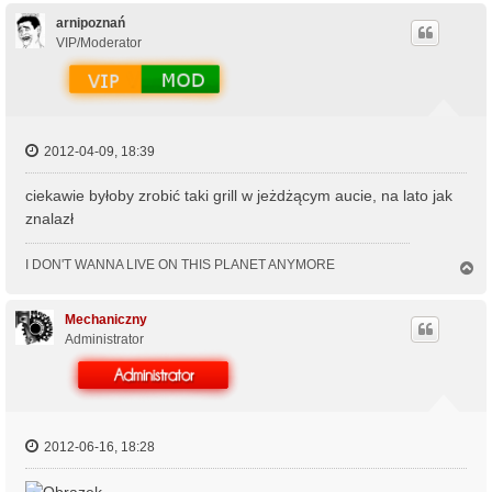
g
ó
arnipoznań
r
VIP/Moderator
ę
2012-04-09, 18:39
ciekawie byłoby zrobić taki grill w jeżdżącym aucie, na lato jak
znalazł
I DON'T WANNA LIVE ON THIS PLANET ANYMORE
N
a
g
ó
Mechaniczny
r
Administrator
ę
2012-06-16, 18:28