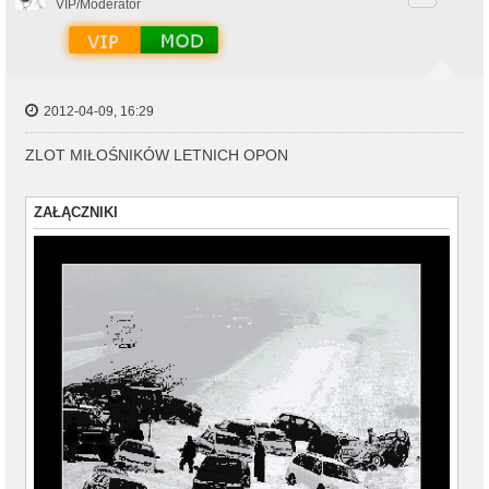
r
VIP/Moderator
ę
2012-04-09, 16:29
ZLOT MIŁOŚNIKÓW LETNICH OPON
ZAŁĄCZNIKI