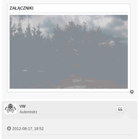
ZAŁĄCZNIKI
N
a
g
ó
VW
r
Automistrz
ę
2012-08-17, 18:52