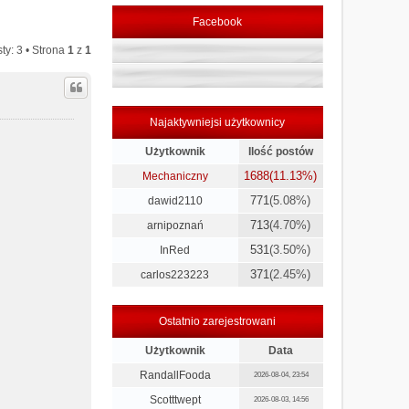
Facebook
ty: 3 • Strona
1
z
1
Najaktywniejsi użytkownicy
Użytkownik
Ilość postów
1688
(11.13%)
Mechaniczny
771
(5.08%)
dawid2110
713
(4.70%)
arnipoznań
531
(3.50%)
InRed
371
(2.45%)
carlos223223
Ostatnio zarejestrowani
Użytkownik
Data
RandallFooda
2026-08-04, 23:54
Scotttwept
2026-08-03, 14:56