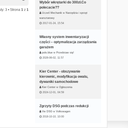
Wybór wkrętarki do 300zł.Co
a
g
polecacie??
ty: 3 • Strona
1
z
1
ó
Uczeń Mechanik
w
Narzędzia i sprzęt
r
warsztatowy
ę
2017-01-24, 15:54
Własny system inwentaryzacji
części – optymalizacja zarządzania
garażem
polo.blue
w
Przedstaw się!
2026-06-02, 11:57
Kier Center - obszywanie
kierownic, modyfikacja owalu,
dywaniki samochodowe
Kier Center
w
Ogłoszenia
2024-12-01, 04:59
Zgrzyty DSG podczas redukcji
Vw DSG
w
Volkswagen
2018-10-10, 10:00