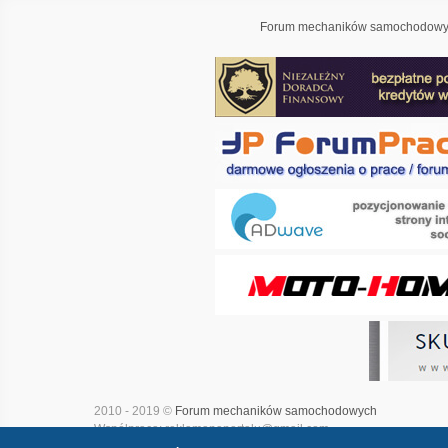
Forum mechaników samochodowyc
2010 - 2019 ©
Forum mechaników samochodowych
Współpraca: reklamanaportalu@gmail.com
Projekt i realizacja:
Adwave - marketing internetowy
|
Mapa witry