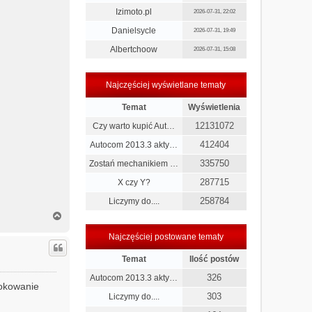
Izimoto.pl
2026-07-31, 22:02
Danielsycle
2026-07-31, 19:49
Albertchoow
2026-07-31, 15:08
Najczęściej wyświetlane tematy
Temat
Wyświetlenia
12131072
Czy warto kupić Aut…
412404
Autocom 2013.3 akty…
335750
Zostań mechanikiem …
287715
X czy Y?
258784
Liczymy do....
N
a
g
Najczęściej postowane tematy
ó
r
Temat
Ilość postów
ę
326
Autocom 2013.3 akty…
lokowanie
303
Liczymy do....