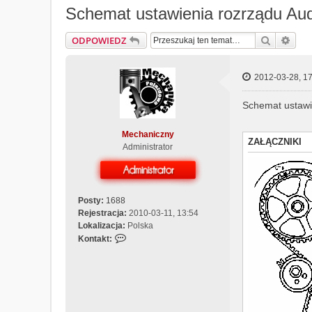
Schemat ustawienia rozrządu Aud
Szukaj
Wys
ODPOWIEDZ
2012-03-28, 17
Schemat ustawi
Mechaniczny
ZAŁĄCZNIKI
Administrator
Posty:
1688
Rejestracja:
2010-03-11, 13:54
Lokalizacja:
Polska
S
Kontakt:
k
o
n
t
a