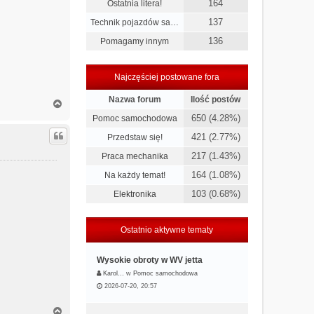
164
Ostatnia litera!
137
Technik pojazdów sa…
136
Pomagamy innym
Najczęściej postowane fora
Nazwa forum
Ilość postów
N
a
650 (4.28%)
Pomoc samochodowa
g
ó
421 (2.77%)
Przedstaw się!
r
217 (1.43%)
Praca mechanika
ę
164 (1.08%)
Na każdy temat!
103 (0.68%)
Elektronika
Ostatnio aktywne tematy
Wysokie obroty w WV jetta
Karol…
w
Pomoc samochodowa
2026-07-20, 20:57
N