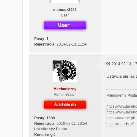
mateusz3421
User
Posty:
1
Rejestracja:
2014-02-13, 11:56
2014-02-13, 17
Ustawia się na 
Mechaniczny
Administrator
Pomogłem? Posta
https://www.face
https://www.face
Posty:
1688
https://vwzone.pl/
Rejestracja:
2010-03-11, 13:54
https://reparts.pl/
Lokalizacja:
Polska
S
Kontakt: