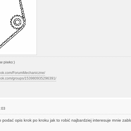
w piwko:)
book.com/ForumMechaniczne/
book.com/groups/153980935296391/
:03
 podać opis krok po kroku jak to robić najbardziej interesuje mnie zab