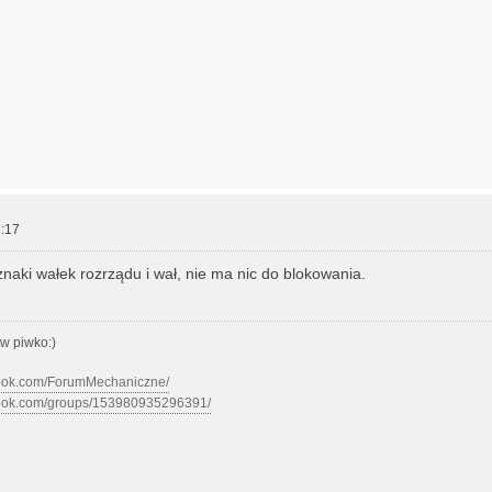
:17
znaki wałek rozrządu i wał, nie ma nic do blokowania.
w piwko:)
book.com/ForumMechaniczne/
book.com/groups/153980935296391/