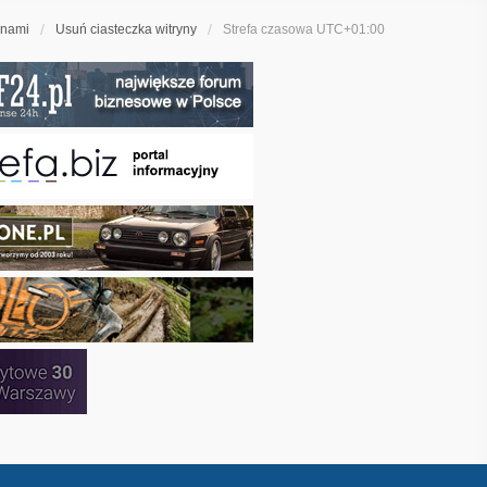
 nami
Usuń ciasteczka witryny
Strefa czasowa
UTC+01:00