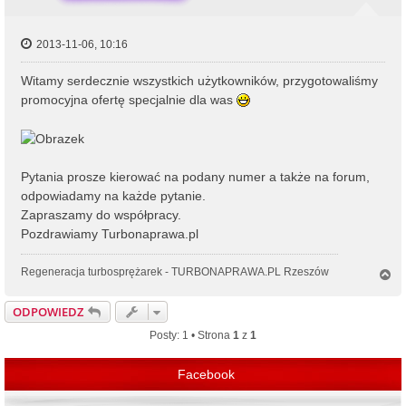
2013-11-06, 10:16
Witamy serdecznie wszystkich użytkowników, przygotowaliśmy
promocyjna ofertę specjalnie dla was
Pytania prosze kierować na podany numer a także na forum,
odpowiadamy na każde pytanie.
Zapraszamy do współpracy.
Pozdrawiamy Turbonaprawa.pl
Regeneracja turbosprężarek - TURBONAPRAWA.PL Rzeszów
N
a
g
ODPOWIEDZ
ó
r
Posty: 1 • Strona
1
z
1
ę
Facebook