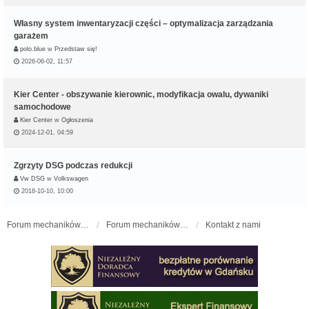
Własny system inwentaryzacji części – optymalizacja zarządzania
garażem
polo.blue
w
Przedstaw się!
2026-06-02, 11:57
Kier Center - obszywanie kierownic, modyfikacja owalu, dywaniki
samochodowe
Kier Center
w
Ogłoszenia
2024-12-01, 04:59
Zgrzyty DSG podczas redukcji
Vw DSG
w
Volkswagen
2018-10-10, 10:00
Forum mechaników samochodowych - forum-mechaniczne.pl
Forum mechaników samochodowych
Kontakt z nami