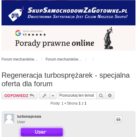
Forum mechaników samochodowych - forum-mechaniczne.pl
Forum mechaników samochodowych
Regeneracja turbosprężarek - specjalna
oferta dla forum
Szukaj
Wyszukiwan
ODPOWIEDZ
Posty: 1 • Strona
1
z
1
turbonaprawa
User