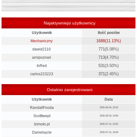
Najaktywniejsi użytkownicy
Użytkownik
Ilość postów
1688
(11.13%)
Mechaniczny
771
(5.08%)
dawid2110
713
(4.70%)
arnipoznań
531
(3.50%)
InRed
371
(2.45%)
carlos223223
Ostatnio zarejestrowani
Użytkownik
Data
RandallFooda
2026-08-04, 23:54
Scotttwept
2026-08-03, 14:56
Izimoto.pl
2026-07-31, 22:02
Danielsycle
2026-07-31, 19:49