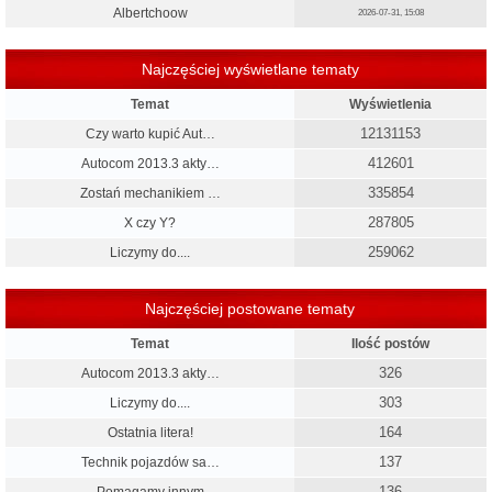
Albertchoow
2026-07-31, 15:08
Najczęściej wyświetlane tematy
Temat
Wyświetlenia
12131153
Czy warto kupić Aut…
412601
Autocom 2013.3 akty…
335854
Zostań mechanikiem …
287805
X czy Y?
259062
Liczymy do....
Najczęściej postowane tematy
Temat
Ilość postów
326
Autocom 2013.3 akty…
303
Liczymy do....
164
Ostatnia litera!
137
Technik pojazdów sa…
136