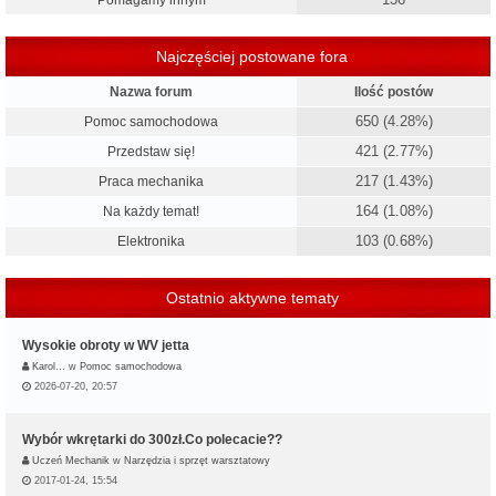
Pomagamy innym
Najczęściej postowane fora
Nazwa forum
Ilość postów
650 (4.28%)
Pomoc samochodowa
421 (2.77%)
Przedstaw się!
217 (1.43%)
Praca mechanika
164 (1.08%)
Na każdy temat!
103 (0.68%)
Elektronika
Ostatnio aktywne tematy
Wysokie obroty w WV jetta
Karol…
w
Pomoc samochodowa
2026-07-20, 20:57
Wybór wkrętarki do 300zł.Co polecacie??
Uczeń Mechanik
w
Narzędzia i sprzęt warsztatowy
2017-01-24, 15:54