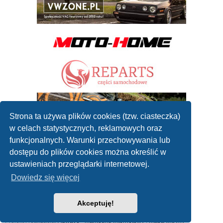
Strona ta używa plików cookies (tzw. ciasteczka)
w celach statystycznych, reklamowych oraz
funkcjonalnych. Warunki przechowywania lub
dostępu do plików cookies można określić w
ustawieniach przeglądarki internetowej.
Dowiedz się więcej
Akceptuję!
2010 - 2019 ©
Forum mechaników samochodowych
Współpraca: reklamanaportalu@gmail.com
Projekt i realizacja:
Adwave - marketing internetowy
|
Mapa witryny