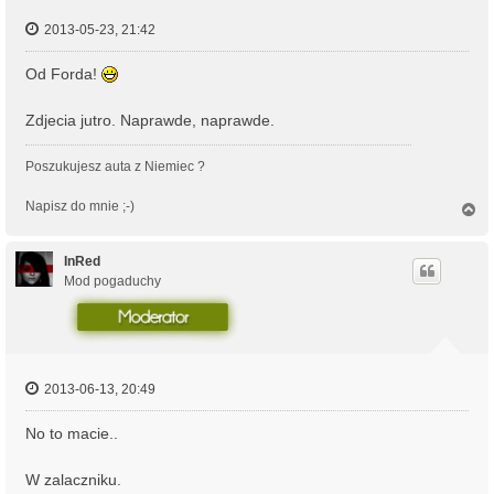
2013-05-23, 21:42
Od Forda!
Zdjecia jutro. Naprawde, naprawde.
Poszukujesz auta z Niemiec ?
Napisz do mnie ;-)
N
a
g
ó
InRed
r
Mod pogaduchy
ę
2013-06-13, 20:49
No to macie..
W zalaczniku.