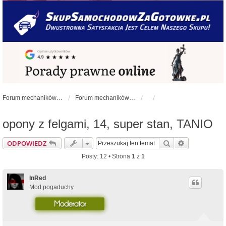
Forum mechaników samochodowych - forum-mechaniczne.pl
Forum mechaników samochodowych
opony z felgami, 14, super stan, TANIO
Szukaj
Wyszukiwan
ODPOWIEDZ
Posty: 12 • Strona
1
z
1
InRed
Mod pogaduchy