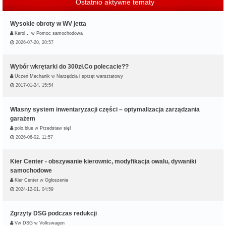
Ostatnio aktywne tematy
Wysokie obroty w WV jetta
Karol…
w
Pomoc samochodowa
2026-07-20, 20:57
Wybór wkrętarki do 300zł.Co polecacie??
Uczeń Mechanik
w
Narzędzia i sprzęt warsztatowy
2017-01-24, 15:54
Własny system inwentaryzacji części – optymalizacja zarządzania
garażem
polo.blue
w
Przedstaw się!
2026-06-02, 11:57
Kier Center - obszywanie kierownic, modyfikacja owalu, dywaniki
samochodowe
Kier Center
w
Ogłoszenia
2024-12-01, 04:59
Zgrzyty DSG podczas redukcji
Vw DSG
w
Volkswagen