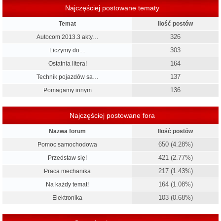
Najczęściej postowane tematy
Temat
Ilość postów
326
Autocom 2013.3 akty…
303
Liczymy do....
164
Ostatnia litera!
137
Technik pojazdów sa…
136
Pomagamy innym
Najczęściej postowane fora
Nazwa forum
Ilość postów
650 (4.28%)
Pomoc samochodowa
421 (2.77%)
Przedstaw się!
217 (1.43%)
Praca mechanika
164 (1.08%)
Na każdy temat!
103 (0.68%)
Elektronika