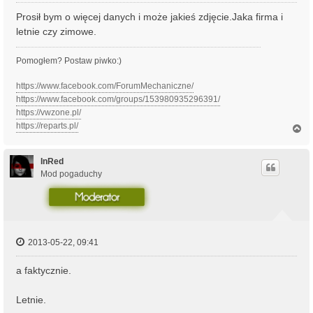
Prosił bym o więcej danych i może jakieś zdjęcie.Jaka firma i
letnie czy zimowe.
Pomogłem? Postaw piwko:)
https://www.facebook.com/ForumMechaniczne/
https://www.facebook.com/groups/153980935296391/
https://vwzone.pl/
https://reparts.pl/
N
a
g
ó
InRed
r
Mod pogaduchy
ę
2013-05-22, 09:41
a faktycznie.
Letnie.