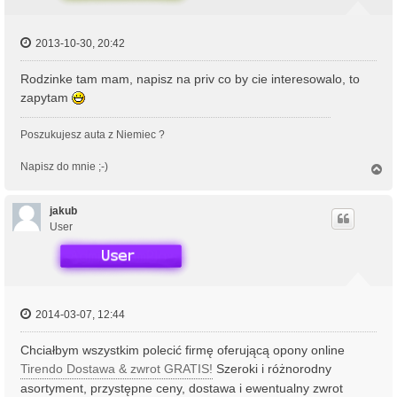
2013-10-30, 20:42
Rodzinke tam mam, napisz na priv co by cie interesowalo, to
zapytam
Poszukujesz auta z Niemiec ?
Napisz do mnie ;-)
N
a
g
ó
jakub
r
User
ę
2014-03-07, 12:44
Chciałbym wszystkim polecić firmę oferującą opony online
Tirendo Dostawa & zwrot GRATIS!
Szeroki i różnorodny
asortyment, przystępne ceny, dostawa i ewentualny zwrot