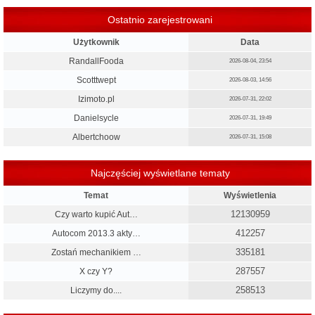
Ostatnio zarejestrowani
Użytkownik
Data
RandallFooda
2026-08-04, 23:54
Scotttwept
2026-08-03, 14:56
Izimoto.pl
2026-07-31, 22:02
Danielsycle
2026-07-31, 19:49
Albertchoow
2026-07-31, 15:08
Najczęściej wyświetlane tematy
Temat
Wyświetlenia
12130959
Czy warto kupić Aut…
412257
Autocom 2013.3 akty…
335181
Zostań mechanikiem …
287557
X czy Y?
258513
Liczymy do....