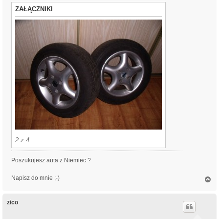
ZAŁĄCZNIKI
2 z 4
Poszukujesz auta z Niemiec ?
Napisz do mnie ;-)
N
a
g
ó
zico
r
ę