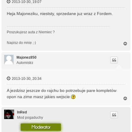
2013-10-30, 19:07
Heja Majoneziku, nieststy, sprzedane juz wraz z Fordem.
Poszukujesz auta z Niemiec ?
Napisz do mnie ;-)
N
a
g
ó
Majonez850
r
Automistrz
ę
2013-10-30, 20:34
A jezdzisz jeszcze do rajchu bo potrzebuje pare kompletów
opon na zime masz jakies wejscie
N
a
g
ó
InRed
r
Mod pogaduchy
ę