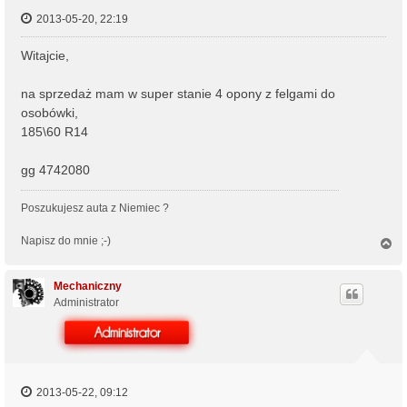
2013-05-20, 22:19
Witajcie,
na sprzedaż mam w super stanie 4 opony z felgami do
osobówki,
185\60 R14
gg 4742080
Poszukujesz auta z Niemiec ?
Napisz do mnie ;-)
N
a
g
ó
Mechaniczny
r
Administrator
ę
2013-05-22, 09:12