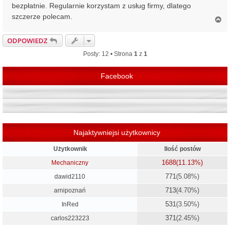
bezpłatnie. Regularnie korzystam z usług firmy, dlatego
szczerze polecam.
N
a
g
ODPOWIEDZ
ó
r
Posty: 12 • Strona
1
z
1
ę
Facebook
Najaktywniejsi użytkownicy
Użytkownik
Ilość postów
1688
(11.13%)
Mechaniczny
771
(5.08%)
dawid2110
713
(4.70%)
arnipoznań
531
(3.50%)
InRed
371
(2.45%)
carlos223223