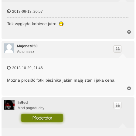
2013-06-13, 20:57
Tak wygląda kobiece jutro.
N
a
g
ó
Majonez850
r
Automistrz
ę
2013-10-29, 21:46
Można prosi8ć fotki bieżnika jakim mają stan i jaka cena
N
a
g
ó
InRed
r
Mod pogaduchy
ę