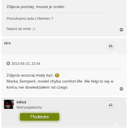
Zdjecia pozniej, musze je zrobic.
Poszukujesz auta z Niemiec ?
Napisz do mnie ;-)
N
a
g
ó
zico
r
ę
2013-05-22, 22:54
Zdjęcia wczoraj miały być.
Marka Semperit, model chyba comfort-life. Ale felgi to się w
końcu nie dowiedziałem od czego.
N
a
g
ó
InRed
r
Mod pogaduchy
ę