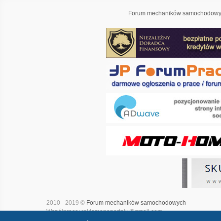
Forum mechaników samochodowyc
2010 - 2019 ©
Forum mechaników samochodowych
Współpraca: reklamanaportalu@gmail.com
Projekt i realizacja:
Adwave - marketing internetowy
|
Mapa witry