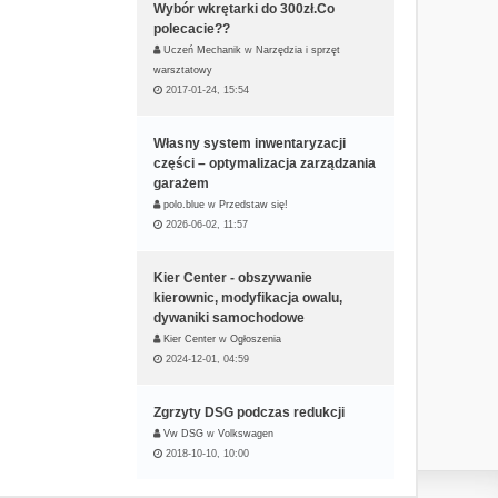
Wybór wkrętarki do 300zł.Co
polecacie??
Uczeń Mechanik
w
Narzędzia i sprzęt
warsztatowy
2017-01-24, 15:54
Własny system inwentaryzacji
części – optymalizacja zarządzania
garażem
polo.blue
w
Przedstaw się!
2026-06-02, 11:57
Kier Center - obszywanie
kierownic, modyfikacja owalu,
dywaniki samochodowe
Kier Center
w
Ogłoszenia
2024-12-01, 04:59
Zgrzyty DSG podczas redukcji
Vw DSG
w
Volkswagen
2018-10-10, 10:00