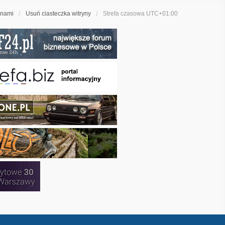
 nami
Usuń ciasteczka witryny
Strefa czasowa
UTC+01:00