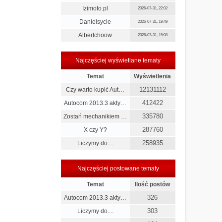
Izimoto.pl
2026-07-31, 22:02
Danielsycle
2026-07-31, 19:49
Albertchoow
2026-07-31, 15:08
Najczęściej wyświetlane tematy
Temat
Wyświetlenia
12131112
Czy warto kupić Aut…
412422
Autocom 2013.3 akty…
335780
Zostań mechanikiem …
287760
X czy Y?
258935
Liczymy do....
Najczęściej postowane tematy
Temat
Ilość postów
326
Autocom 2013.3 akty…
303
Liczymy do....