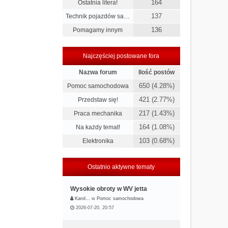
164
Ostatnia litera!
137
Technik pojazdów sa…
136
Pomagamy innym
Najczęściej postowane fora
Nazwa forum
Ilość postów
650 (4.28%)
Pomoc samochodowa
421 (2.77%)
Przedstaw się!
217 (1.43%)
Praca mechanika
164 (1.08%)
Na każdy temat!
103 (0.68%)
Elektronika
Ostatnio aktywne tematy
Wysokie obroty w WV jetta
Karol…
w
Pomoc samochodowa
2026-07-20, 20:57