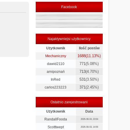
Facebook
Najaktywniejsi użytkownicy
Użytkownik
Ilość postów
1688
(11.13%)
Mechaniczny
771
(5.08%)
dawid2110
713
(4.70%)
arnipoznań
531
(3.50%)
InRed
371
(2.45%)
carlos223223
Ostatnio zarejestrowani
Użytkownik
Data
RandallFooda
2026-08-04, 23:54
Scotttwept
2026-08-03, 14:56