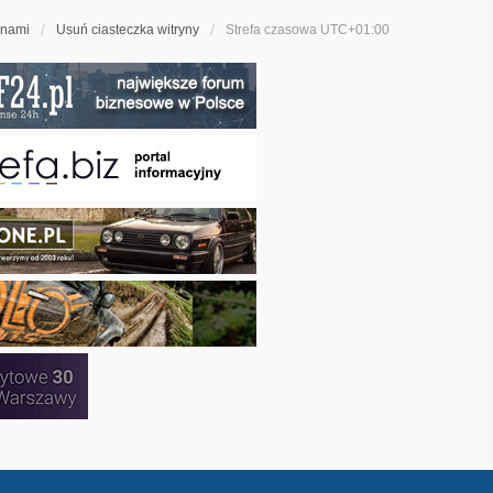
 nami
Usuń ciasteczka witryny
Strefa czasowa
UTC+01:00