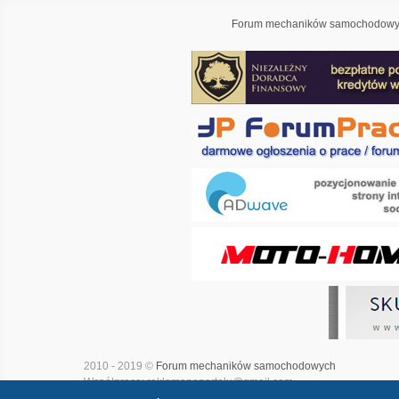
Forum mechaników samochodowyc
2010 - 2019 ©
Forum mechaników samochodowych
Współpraca: reklamanaportalu@gmail.com
Projekt i realizacja:
Adwave - marketing internetowy
|
Mapa witry