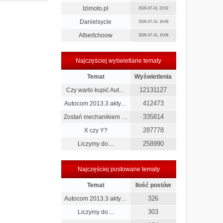
Izimoto.pl
2026-07-31, 22:02
Danielsycle
2026-07-31, 19:49
Albertchoow
2026-07-31, 15:08
Najczęściej wyświetlane tematy
Temat
Wyświetlenia
12131127
Czy warto kupić Aut…
412473
Autocom 2013.3 akty…
335814
Zostań mechanikiem …
287778
X czy Y?
258990
Liczymy do....
Najczęściej postowane tematy
Temat
Ilość postów
326
Autocom 2013.3 akty…
303
Liczymy do....