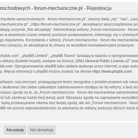
ochodowych - forum-mechaniczne.pl - Rejestracja
echaników samochodowych - forum-mechaniczne.pl”, zwanej dalej „my”, ”nas”, „nas
chaniczne.pl”, „https://forum-mechaniczne.pl”, akceptujesz wyszczególnione po
iskając przycisk „Nie akceptuję”. Administracja witryny „Forum mechaniczne - forum
w dowolnym czasie zmienić poniższe postanowienia, informując cię o zmianach
tego regulaminu. Korzystanie z witryny „Forum mechaniczne - forum dla mechanikó
nu oznacza, że akceptujesz te zmiany ze wszelkimi konsekwencjami prawnymi.
ww.phpbb.com”, „phpBB Limited”, „phpBB Teams” działają w oparciu o oprogramowan
witryny (bulletin board), wydane na licencji „
GNU General Public License v2
” zwa
bb.com
. Oprogramowanie phpBB tylko ułatwia dyskusje przez internet, a jego auto
ą. Więcej informacji o phpBB można znaleźć na stronie
https://www.phpbb.com/
.
raźliwym, oszczerczym, propagującym treści niezgodne z polskim prawem lub nar
 skutkować dla ciebie całkowitym zablokowaniem dostępu do tej witryny, a twój do
rażasz zgodę na to, że „Forum mechaniczne - forum dla mechaników samochodow
eść lub zamknąć każdy twój temat, post. Wyrażasz zgodę na zapisywanie wszystki
nie będą przekazywane nikomu bez twojej zgody, ale ani „Forum mechaniczne - foru
B nie ponosi odpowiedzialności za włamania do witryny, podczas których może d