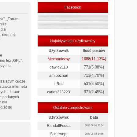
Facebook
za”, „Forum
niżej
 dla
, niemniej
w
Najaktywniejsi użytkownicy
Użytkownik
Ilość postów
ie
1688
(11.13%)
Mechaniczny
nej też „GPL”.
rzy nie
771
(5.08%)
dawid2110
713
(4.70%)
arnipoznań
uszającym cudze
531
(3.50%)
InRed
stawca internetu
ych - forum-
371
(2.45%)
carlos223223
ch podanych
m dla
ojść do
Ostatnio zarejestrowani
Użytkownik
Data
RandallFooda
2026-08-04, 23:54
Scotttwept
2026-08-03, 14:56