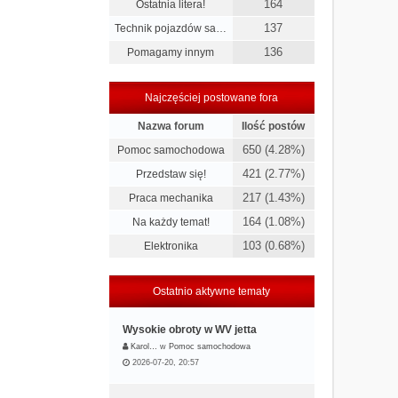
164
Ostatnia litera!
137
Technik pojazdów sa…
136
Pomagamy innym
Najczęściej postowane fora
Nazwa forum
Ilość postów
650 (4.28%)
Pomoc samochodowa
421 (2.77%)
Przedstaw się!
217 (1.43%)
Praca mechanika
164 (1.08%)
Na każdy temat!
103 (0.68%)
Elektronika
Ostatnio aktywne tematy
Wysokie obroty w WV jetta
Karol…
w
Pomoc samochodowa
2026-07-20, 20:57