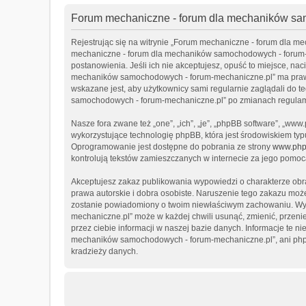
Forum mechaniczne - forum dla mechaników sam
Rejestrując się na witrynie „Forum mechaniczne - forum dla m
mechaniczne - forum dla mechaników samochodowych - forum-me
postanowienia. Jeśli ich nie akceptujesz, opuść to miejsce, nac
mechaników samochodowych - forum-mechaniczne.pl” ma prawo 
wskazane jest, aby użytkownicy sami regularnie zaglądali do 
samochodowych - forum-mechaniczne.pl” po zmianach regulami
Nasze fora zwane też „one”, „ich”, „je”, „phpBB software”, „w
wykorzystujące technologię phpBB, która jest środowiskiem typu 
Oprogramowanie jest dostępne do pobrania ze strony
www.php
kontrolują tekstów zamieszczanych w internecie za jego pomoc
Akceptujesz zakaz publikowania wypowiedzi o charakterze ob
prawa autorskie i dobra osobiste. Naruszenie tego zakazu może
zostanie powiadomiony o twoim niewłaściwym zachowaniu. Wy
mechaniczne.pl” może w każdej chwili usunąć, zmienić, przeni
przez ciebie informacji w naszej bazie danych. Informacje te 
mechaników samochodowych - forum-mechaniczne.pl”, ani phpB
kradzieży danych.