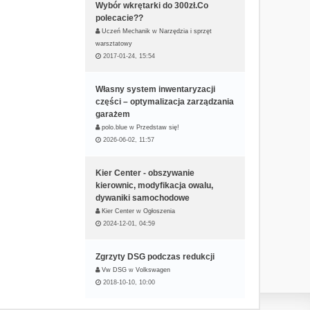
Wybór wkrętarki do 300zł.Co
polecacie??
Uczeń Mechanik
w
Narzędzia i sprzęt
warsztatowy
2017-01-24, 15:54
Własny system inwentaryzacji
części – optymalizacja zarządzania
garażem
polo.blue
w
Przedstaw się!
2026-06-02, 11:57
Kier Center - obszywanie
kierownic, modyfikacja owalu,
dywaniki samochodowe
Kier Center
w
Ogłoszenia
2024-12-01, 04:59
Zgrzyty DSG podczas redukcji
Vw DSG
w
Volkswagen
2018-10-10, 10:00