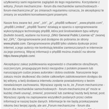
użytkownicy sami regularnie zaglądali do tego regulaminu. Korzystanie z
witryny „Forum mechaniczne - forum dla mechaników samochodowych -
forum-mechaniczne.pl” po zmianach regulaminu oznacza, że akceptujesz te
zmiany ze wszelkimi konsekwencjami prawnymi.
Nasze fora zwane też „one”, „ich”, „je”, „phpBB software”, „www.phpbb.com”,
„phpBB Limited”, „phpBB Teams” działają w oparciu o oprogramowanie
wykorzystujące technologię phpBB, która jest środowiskiem typu witryny
(bulletin board), wydane na licencji „
GNU General Public License v2
” zwanej
też „GPL”. Oprogramowanie jest dostępne do pobrania ze strony
www.phpbb.com
. Oprogramowanie phpBB tylko ułatwia dyskusje przez
internet, a jego autorzy nie kontrolują tekstów zamieszczanych w internecie
za jego pomocą. Więcej informacji o phpBB można znaleźć na stronie
https://www.phpbb.com/
.
Akceptujesz zakaz publikowania wypowiedzi o charakterze obraźliwym,
oszczerczym, propagującym treści niezgodne z polskim prawem lub
naruszającym cudze prawa autorskie i dobra osobiste. Naruszenie tego
zakazu może skutkować dla ciebie całkowitym zablokowaniem dostępu do
tej witryny, a twój dostawca internetu zostanie powiadomiony o twoim
niewłaściwym zachowaniu. Wyrażasz zgodę na to, że „Forum mechaniczne -
forum dla mechaników samochodowych - forum-mechaniczne.pl” może w
każdej chwili usunąć, zmienić, przenieść lub zamknąć każdy twój temat, post.
Wyrażasz zgodę na zapisywanie wszystkich podanych przez ciebie
informacji w naszej bazie danych. Informacje te nie będą przekazywane
nikomu bez twojej zgody, ale ani „Forum mechaniczne - forum dla