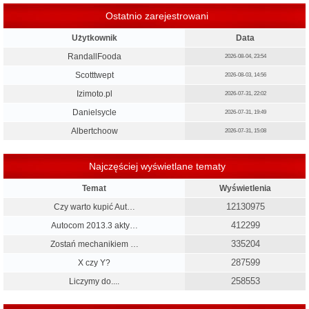
Ostatnio zarejestrowani
Użytkownik
Data
RandallFooda
2026-08-04, 23:54
Scotttwept
2026-08-03, 14:56
Izimoto.pl
2026-07-31, 22:02
Danielsycle
2026-07-31, 19:49
Albertchoow
2026-07-31, 15:08
Najczęściej wyświetlane tematy
Temat
Wyświetlenia
12130975
Czy warto kupić Aut…
412299
Autocom 2013.3 akty…
335204
Zostań mechanikiem …
287599
X czy Y?
258553
Liczymy do....