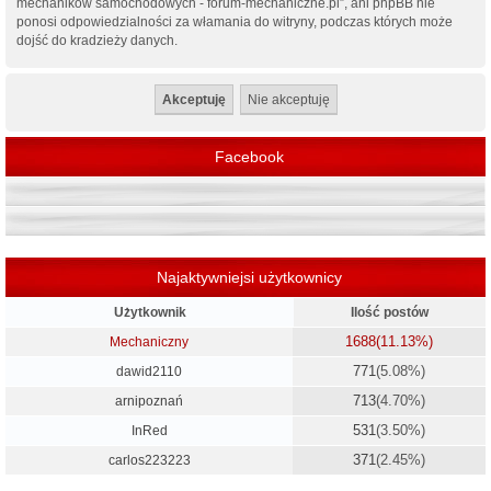
mechaników samochodowych - forum-mechaniczne.pl”, ani phpBB nie
ponosi odpowiedzialności za włamania do witryny, podczas których może
dojść do kradzieży danych.
Facebook
Najaktywniejsi użytkownicy
Użytkownik
Ilość postów
1688
(11.13%)
Mechaniczny
771
(5.08%)
dawid2110
713
(4.70%)
arnipoznań
531
(3.50%)
InRed
371
(2.45%)
carlos223223