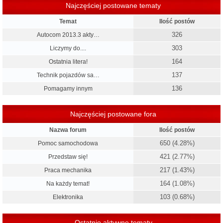
Najczęściej postowane tematy
Temat
Ilość postów
326
Autocom 2013.3 akty…
303
Liczymy do....
164
Ostatnia litera!
137
Technik pojazdów sa…
136
Pomagamy innym
Najczęściej postowane fora
Nazwa forum
Ilość postów
650 (4.28%)
Pomoc samochodowa
421 (2.77%)
Przedstaw się!
217 (1.43%)
Praca mechanika
164 (1.08%)
Na każdy temat!
103 (0.68%)
Elektronika
Ostatnio aktywne tematy