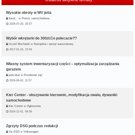
Wysokie obroty w WV jetta
Karol…
w
Pomoc samochodowa
2026-07-20, 20:57
Wybór wkrętarki do 300zł.Co polecacie??
Uczeń Mechanik
w
Narzędzia i sprzęt warsztatowy
2017-01-24, 15:54
Własny system inwentaryzacji części – optymalizacja zarządzania
garażem
polo.blue
w
Przedstaw się!
2026-06-02, 11:57
Kier Center - obszywanie kierownic, modyfikacja owalu, dywaniki
samochodowe
Kier Center
w
Ogłoszenia
2024-12-01, 04:59
Zgrzyty DSG podczas redukcji
Vw DSG
w
Volkswagen