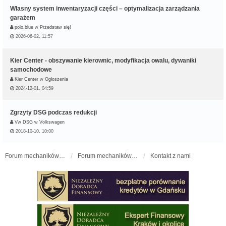
Własny system inwentaryzacji części – optymalizacja zarządzania
garażem
polo.blue
w
Przedstaw się!
2026-06-02, 11:57
Kier Center - obszywanie kierownic, modyfikacja owalu, dywaniki
samochodowe
Kier Center
w
Ogłoszenia
2024-12-01, 04:59
Zgrzyty DSG podczas redukcji
Vw DSG
w
Volkswagen
2018-10-10, 10:00
Forum mechaników samochodowych - forum-mechaniczne.pl
Forum mechaników samochodowych
Kontakt z nami