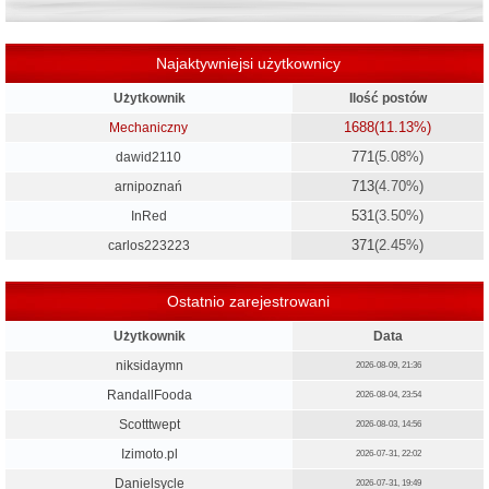
Najaktywniejsi użytkownicy
Użytkownik
Ilość postów
1688
(11.13%)
Mechaniczny
771
(5.08%)
dawid2110
713
(4.70%)
arnipoznań
531
(3.50%)
InRed
371
(2.45%)
carlos223223
Ostatnio zarejestrowani
Użytkownik
Data
niksidaymn
2026-08-09, 21:36
RandallFooda
2026-08-04, 23:54
Scotttwept
2026-08-03, 14:56
Izimoto.pl
2026-07-31, 22:02
Danielsycle
2026-07-31, 19:49