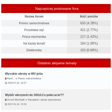
Najczęściej postowane fora
Nazwa forum
Ilość postów
650 (4.28%)
Pomoc samochodowa
421 (2.77%)
Przedstaw się!
217 (1.43%)
Praca mechanika
164 (1.08%)
Na każdy temat!
103 (0.68%)
Elektronika
Ostatnio aktywne tematy
Wysokie obroty w WV jetta
Karol…
w
Pomoc samochodowa
2026-07-20, 20:57
Wybór wkrętarki do 300zł.Co polecacie??
Uczeń Mechanik
w
Narzędzia i sprzęt warsztatowy
2017-01-24, 15:54