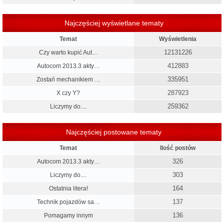
Najczęściej wyświetlane tematy
Temat
Wyświetlenia
12131226
Czy warto kupić Aut…
412883
Autocom 2013.3 akty…
335951
Zostań mechanikiem …
287923
X czy Y?
259362
Liczymy do....
Najczęściej postowane tematy
Temat
Ilość postów
326
Autocom 2013.3 akty…
303
Liczymy do....
164
Ostatnia litera!
137
Technik pojazdów sa…
136
Pomagamy innym