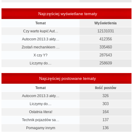
Najczęściej wyświetlane tematy
Temat
Wyświetlenia
12131031
Czy warto kupić Aut…
412356
Autocom 2013.3 akty…
335460
Zostań mechanikiem …
287643
X czy Y?
258609
Liczymy do....
Najczęściej postowane tematy
Temat
Ilość postów
326
Autocom 2013.3 akty…
303
Liczymy do....
164
Ostatnia litera!
137
Technik pojazdów sa…
136
Pomagamy innym