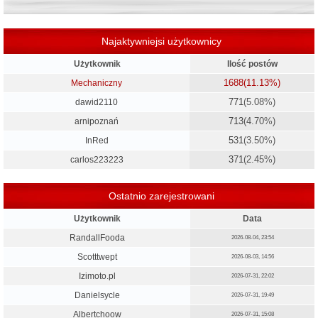
Najaktywniejsi użytkownicy
Użytkownik
Ilość postów
1688
(11.13%)
Mechaniczny
771
(5.08%)
dawid2110
713
(4.70%)
arnipoznań
531
(3.50%)
InRed
371
(2.45%)
carlos223223
Ostatnio zarejestrowani
Użytkownik
Data
RandallFooda
2026-08-04, 23:54
Scotttwept
2026-08-03, 14:56
Izimoto.pl
2026-07-31, 22:02
Danielsycle
2026-07-31, 19:49
Albertchoow
2026-07-31, 15:08