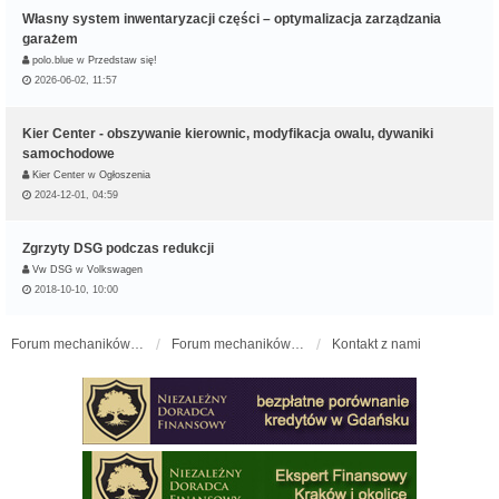
Własny system inwentaryzacji części – optymalizacja zarządzania
garażem
polo.blue
w
Przedstaw się!
2026-06-02, 11:57
Kier Center - obszywanie kierownic, modyfikacja owalu, dywaniki
samochodowe
Kier Center
w
Ogłoszenia
2024-12-01, 04:59
Zgrzyty DSG podczas redukcji
Vw DSG
w
Volkswagen
2018-10-10, 10:00
Forum mechaników samochodowych - forum-mechaniczne.pl
Forum mechaników samochodowych
Kontakt z nami