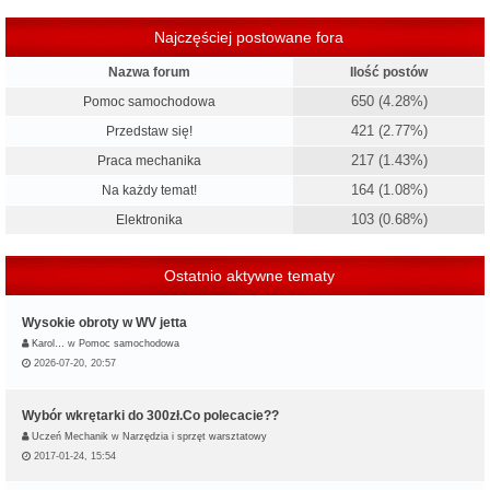
Najczęściej postowane fora
Nazwa forum
Ilość postów
650 (4.28%)
Pomoc samochodowa
421 (2.77%)
Przedstaw się!
217 (1.43%)
Praca mechanika
164 (1.08%)
Na każdy temat!
103 (0.68%)
Elektronika
Ostatnio aktywne tematy
Wysokie obroty w WV jetta
Karol…
w
Pomoc samochodowa
2026-07-20, 20:57
Wybór wkrętarki do 300zł.Co polecacie??
Uczeń Mechanik
w
Narzędzia i sprzęt warsztatowy
2017-01-24, 15:54