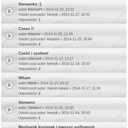
Siemanko :)
autor:
KlechaPt
» 2014-11-20, 22:21
Ostatni post autor:
henryk
»
2014-11-27, 16:31
Odpowiedzi:
1
Czesc !!
autor:
krepsior
» 2014-11-05, 12:45
Ostatni post autor:
krepsior
»
2014-11-25, 18:49
Odpowiedzi:
2
Cześć i czołem!
autor:
sztaszek
» 2014-11-17, 13:17
Ostatni post autor:
henryk
»
2014-11-18, 18:32
Odpowiedzi:
2
Witam
autor:
Mooti
» 2014-11-15, 00:10
Ostatni post autor:
marcin.lukasz
»
2014-11-17, 11:30
Odpowiedzi:
2
Siemano
autor:
YankeeJ
» 2014-11-01, 22:00
Ostatni post autor:
henryk
»
2014-11-04, 20:53
Odpowiedzi:
1
Mechanik kosiarek i maszyn golfowych