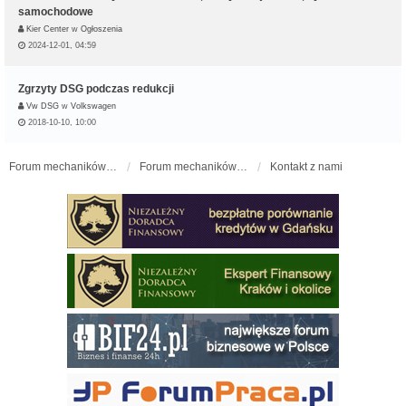
samochodowe
Kier Center
w
Ogłoszenia
2024-12-01, 04:59
Zgrzyty DSG podczas redukcji
Vw DSG
w
Volkswagen
2018-10-10, 10:00
Forum mechaników samochodowych - forum-mechaniczne.pl
Forum mechaników samochodowych
Kontakt z nami