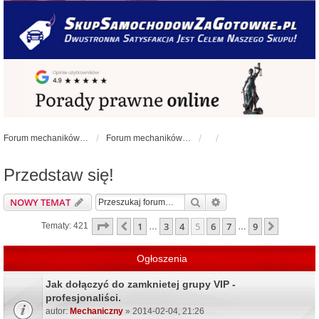
Forum mechaników samochodowych - forum-mechaniczne.pl
Forum mechaników samochodowych
Przedstaw się!
Szukaj
Wyszukiwanie zaawa
NOWY TEMAT
Strona
5
z
9
1
3
4
5
6
7
9
Poprzednia
Następn
Tematy: 421
…
…
Ogłoszenia
Jak dołączyć do zamknietej grupy VIP -
profesjonaliści.
autor:
Mechaniczny
» 2014-02-04, 21:26