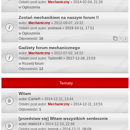
Ostatni post autor:
Mechaniczny
»
2014-02-04, 21:26
w
Ogłoszenia
Zostań mechanikiem na naszym forum !!
autor:
Mechaniczny
» 2012-09-07, 19:32
Ostatni post autor:
poshava
»
2019-10-11, 17:51
w
Ogłoszenia
Odpowiedzi:
16
1
2
Gadżety forum mechanicznego
autor:
Mechaniczny
» 2012-07-02, 16:22
Ostatni post autor:
Tadzio90
»
2017-12-28, 23:03
w
Rozwój forum
Odpowiedzi:
12
Tematy
Witam
autor:
CameR
» 2014-12-11, 13:44
Ostatni post autor:
Mechaniczny
»
2014-12-11, 13:53
Odpowiedzi:
1
[przedstaw się] Witam wszystkich serdecznie
autor:
mario14
» 2014-12-10, 22:48
Ostatni post autor:
henryk
»
2014-12-11, 08:09