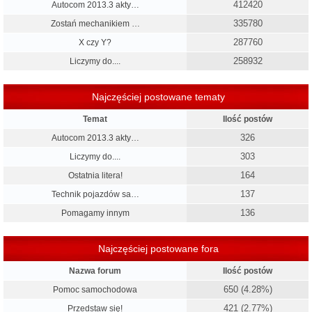
412420
Autocom 2013.3 akty…
335780
Zostań mechanikiem …
287760
X czy Y?
258932
Liczymy do....
Najczęściej postowane tematy
Temat
Ilość postów
326
Autocom 2013.3 akty…
303
Liczymy do....
164
Ostatnia litera!
137
Technik pojazdów sa…
136
Pomagamy innym
Najczęściej postowane fora
Nazwa forum
Ilość postów
650 (4.28%)
Pomoc samochodowa
421 (2.77%)
Przedstaw się!