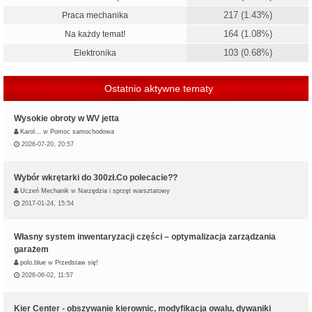
217 (1.43%)
Praca mechanika
164 (1.08%)
Na każdy temat!
103 (0.68%)
Elektronika
Ostatnio aktywne tematy
Wysokie obroty w WV jetta
Karol…
w
Pomoc samochodowa
2026-07-20, 20:57
Wybór wkrętarki do 300zł.Co polecacie??
Uczeń Mechanik
w
Narzędzia i sprzęt warsztatowy
2017-01-24, 15:54
Własny system inwentaryzacji części – optymalizacja zarządzania
garażem
polo.blue
w
Przedstaw się!
2026-06-02, 11:57
Kier Center - obszywanie kierownic, modyfikacja owalu, dywaniki