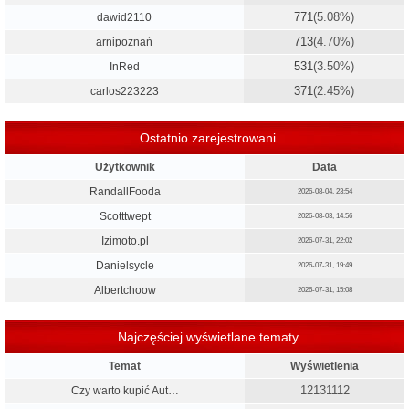
771
(5.08%)
dawid2110
713
(4.70%)
arnipoznań
531
(3.50%)
InRed
371
(2.45%)
carlos223223
Ostatnio zarejestrowani
Użytkownik
Data
RandallFooda
2026-08-04, 23:54
Scotttwept
2026-08-03, 14:56
Izimoto.pl
2026-07-31, 22:02
Danielsycle
2026-07-31, 19:49
Albertchoow
2026-07-31, 15:08
Najczęściej wyświetlane tematy
Temat
Wyświetlenia
12131112
Czy warto kupić Aut…