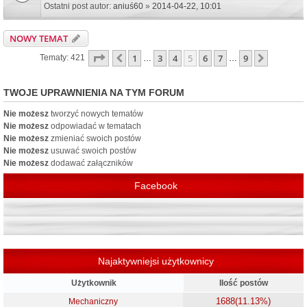
Ostatni post autor:
aniuś60
»
2014-04-22, 10:01
NOWY TEMAT
Strona
5
z
9
1
3
4
5
6
7
9
Poprzednia
Następn
Tematy: 421
…
…
TWOJE UPRAWNIENIA NA TYM FORUM
Nie możesz
tworzyć nowych tematów
Nie możesz
odpowiadać w tematach
Nie możesz
zmieniać swoich postów
Nie możesz
usuwać swoich postów
Nie możesz
dodawać załączników
Facebook
Najaktywniejsi użytkownicy
Użytkownik
Ilość postów
1688
(11.13%)
Mechaniczny