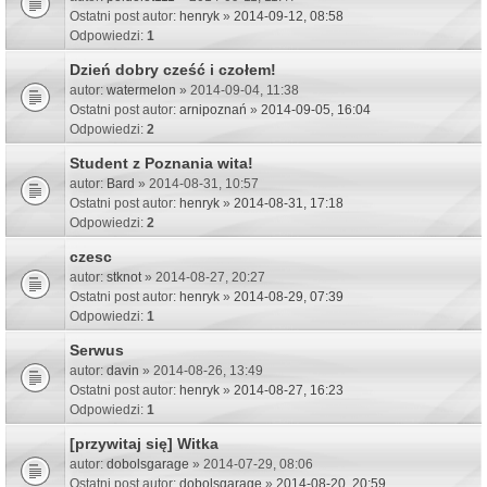
Ostatni post autor:
henryk
»
2014-09-12, 08:58
Odpowiedzi:
1
Dzień dobry cześć i czołem!
autor:
watermelon
» 2014-09-04, 11:38
Ostatni post autor:
arnipoznań
»
2014-09-05, 16:04
Odpowiedzi:
2
Student z Poznania wita!
autor:
Bard
» 2014-08-31, 10:57
Ostatni post autor:
henryk
»
2014-08-31, 17:18
Odpowiedzi:
2
czesc
autor:
stknot
» 2014-08-27, 20:27
Ostatni post autor:
henryk
»
2014-08-29, 07:39
Odpowiedzi:
1
Serwus
autor:
davin
» 2014-08-26, 13:49
Ostatni post autor:
henryk
»
2014-08-27, 16:23
Odpowiedzi:
1
[przywitaj się] Witka
autor:
dobolsgarage
» 2014-07-29, 08:06
Ostatni post autor:
dobolsgarage
»
2014-08-20, 20:59