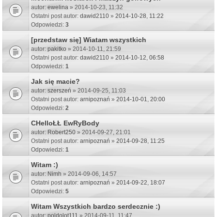
autor:
ewelina
» 2014-10-23, 11:32
Ostatni post autor:
dawid2110
»
2014-10-28, 11:22
Odpowiedzi:
3
[przedstaw się] Wiatam wszystkich
autor:
pakitko
» 2014-10-11, 21:59
Ostatni post autor:
dawid2110
»
2014-10-12, 06:58
Odpowiedzi:
1
Jak się macie?
autor:
szerszeń
» 2014-09-25, 11:03
Ostatni post autor:
arnipoznań
»
2014-10-01, 20:00
Odpowiedzi:
2
CHelloŁŁ EwRyBody
autor:
Robert250
» 2014-09-27, 21:01
Ostatni post autor:
arnipoznań
»
2014-09-28, 11:25
Odpowiedzi:
1
Witam :)
autor:
Nimh
» 2014-09-06, 14:57
Ostatni post autor:
arnipoznań
»
2014-09-22, 18:07
Odpowiedzi:
5
Witam Wszystkich bardzo serdecznie :)
autor:
poldolot111
» 2014-09-11, 11:47