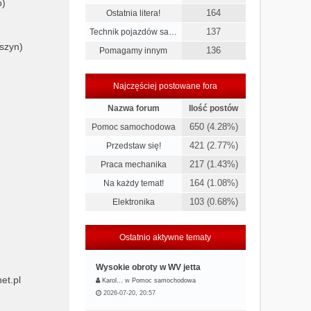
o)
164
Ostatnia litera!
137
Technik pojazdów sa…
szyn)
136
Pomagamy innym
Najczęściej postowane fora
Nazwa forum
Ilość postów
650 (4.28%)
Pomoc samochodowa
421 (2.77%)
Przedstaw się!
217 (1.43%)
Praca mechanika
164 (1.08%)
Na każdy temat!
103 (0.68%)
Elektronika
Ostatnio aktywne tematy
Wysokie obroty w WV jetta
et.pl
Karol…
w
Pomoc samochodowa
2026-07-20, 20:57