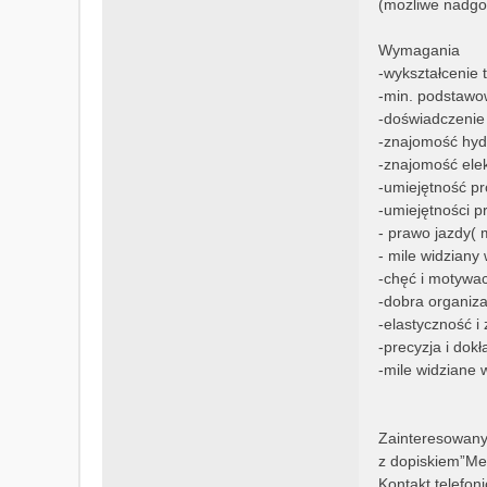
(możliwe nadgod
Wymagania
-wykształcenie
-min. podstawo
-doświadczenie
-znajomość hydr
-znajomość elek
-umiejętność p
-umiejętności p
- prawo jazdy( 
- mile widzian
-chęć i motywac
-dobra organiza
-elastyczność i
-precyzja i dok
-mile widziane
Zainteresowany
z dopiskiem”Me
Kontakt telefo