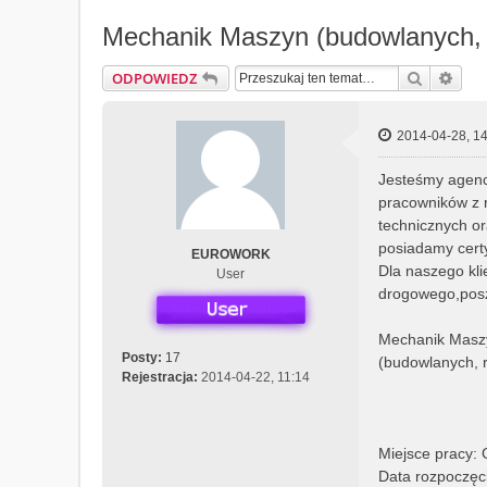
Mechanik Maszyn (budowlanych, 
Szukaj
Wys
ODPOWIEDZ
2014-04-28, 14
Jesteśmy agenc
pracowników z 
technicznych or
posiadamy certy
EUROWORK
Dla naszego kli
User
drogowego,pos
Mechanik Masz
Posty:
17
(budowlanych, 
Rejestracja:
2014-04-22, 11:14
Miejsce pracy:
Data rozpoczęci