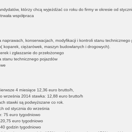
dydatów, którzy chcą wyjeżdżać co roku do firmy w okresie od styczn
otrwała współpraca
 naprawach, konserwacjach, modyfikacji i kontroli stanu technicznego 
n( koparek, ciężarówek, maszyn budowlanych i drogowych).
erek i zgłaszanie do przełożonego
la stanu technicznego pojazdów
owe
ierwsze 4 miesiące 12,36 euro brutto/h,
o września 2014 stawka: 12,88 euro brutto/h
ach stawki są podwyższane co rok.
ch od stycznia do września
: 75 euro tygodniowo
 20,75 euro tygodniowo
k 40 godzin tygodniowo