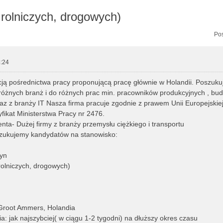
rolniczych, drogowych)
zukiwanie zaawansowane
Pos
:24
ją pośrednictwa pracy proponującą pracę głównie w Holandii. Poszuk
różnych branż i do różnych prac min. pracowników produkcyjnych , bu
az z branży IT Nasza firma pracuje zgodnie z prawem Unii Europejskiej
fikat Ministerstwa Pracy nr 2476.
enta- Dużej firmy z branży przemysłu ciężkiego i transportu
zukujemy kandydatów na stanowisko:
yn
rolniczych, drogowych)
 Groot Ammers, Holandia
a: jak najszybciej( w ciągu 1-2 tygodni) na dłuższy okres czasu