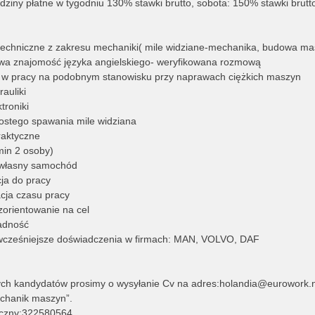
ziny płatne w tygodniu 130% stawki brutto, sobota: 150% stawki brutt
 techniczne z zakresu mechaniki( mile widziane-mechanika, budowa ma
wa znajomość języka angielskiego- weryfikowana rozmową
 w pracy na podobnym stanowisku przy naprawach ciężkich maszyn
auliki
troniki
rostego spawania mile widziana
raktyczne
min 2 osoby)
y własny samochód
ja do pracy
cja czasu pracy
 zorientowanie na cel
ładność
 wcześniejsze doświadczenia w firmach: MAN, VOLVO, DAF
ch kandydatów prosimy o wysyłanie Cv na adres:holandia@eurowork.n
chanik maszyn”.
niczny:322580564.