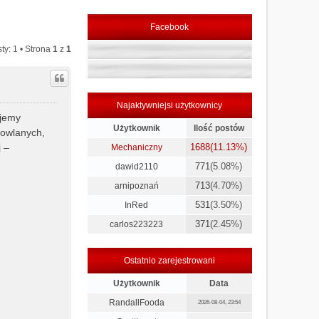
Facebook
ty: 1 • Strona
1
z
1
Najaktywniejsi użytkownicy
ujemy
Użytkownik
Ilość postów
dowlanych,
 –
1688
(11.13%)
Mechaniczny
771
(5.08%)
dawid2110
713
(4.70%)
arnipoznań
531
(3.50%)
InRed
371
(2.45%)
carlos223223
Ostatnio zarejestrowani
Użytkownik
Data
RandallFooda
2026-08-04, 23:54