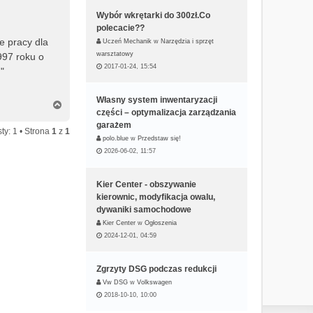
Wybór wkrętarki do 300zł.Co
polecacie??
e pracy dla
Uczeń Mechanik
w
Narzędzia i sprzęt
warsztatowy
997 roku o
2017-01-24, 15:54
"
Własny system inwentaryzacji
N
części – optymalizacja zarządzania
a
garażem
g
ty: 1 • Strona
1
z
1
ó
polo.blue
w
Przedstaw się!
r
2026-06-02, 11:57
ę
Kier Center - obszywanie
kierownic, modyfikacja owalu,
dywaniki samochodowe
Kier Center
w
Ogłoszenia
2024-12-01, 04:59
Zgrzyty DSG podczas redukcji
Vw DSG
w
Volkswagen
2018-10-10, 10:00