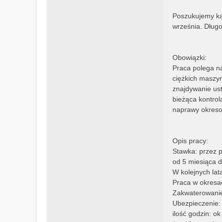
Poszukujemy kan
września. Dług
Obowiązki:
Praca polega na
ciężkich maszy
znajdywanie ust
bieżąca kontro
naprawy okres
Opis pracy:
Stawka: przez p
od 5 miesiąca d
W kolejnych lat
Praca w okresa
Zakwaterowanie
Ubezpieczenie:
ilość godzin: o