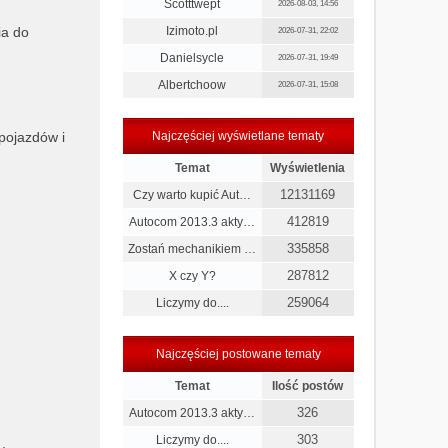
Scotttwept
2026-08-03, 14:56
ia do
Izimoto.pl
2026-07-31, 22:02
Danielsycle
2026-07-31, 19:49
Albertchoow
2026-07-31, 15:08
pojazdów i
Najczęściej wyświetlane tematy
Temat
Wyświetlenia
12131169
Czy warto kupić Aut…
412819
Autocom 2013.3 akty…
335858
Zostań mechanikiem …
287812
X czy Y?
259064
Liczymy do....
Najczęściej postowane tematy
Temat
Ilość postów
326
Autocom 2013.3 akty…
303
Liczymy do....