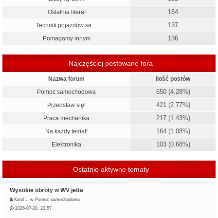
164
Ostatnia litera!
137
Technik pojazdów sa…
136
Pomagamy innym
Najczęściej postowane fora
Nazwa forum
Ilość postów
650 (4.28%)
Pomoc samochodowa
421 (2.77%)
Przedstaw się!
217 (1.43%)
Praca mechanika
164 (1.08%)
Na każdy temat!
103 (0.68%)
Elektronika
Ostatnio aktywne tematy
Wysokie obroty w WV jetta
Karol…
w
Pomoc samochodowa
2026-07-20, 20:57