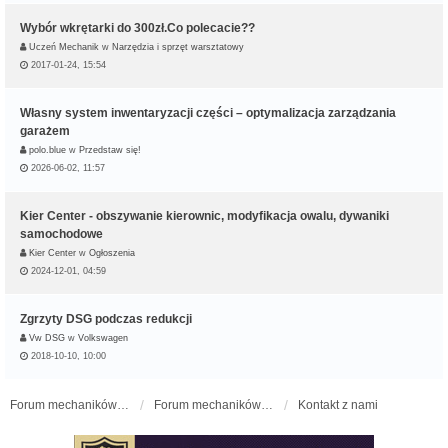
Wybór wkrętarki do 300zł.Co polecacie??
Uczeń Mechanik
w
Narzędzia i sprzęt warsztatowy
2017-01-24, 15:54
Własny system inwentaryzacji części – optymalizacja zarządzania
garażem
polo.blue
w
Przedstaw się!
2026-06-02, 11:57
Kier Center - obszywanie kierownic, modyfikacja owalu, dywaniki
samochodowe
Kier Center
w
Ogłoszenia
2024-12-01, 04:59
Zgrzyty DSG podczas redukcji
Vw DSG
w
Volkswagen
2018-10-10, 10:00
Forum mechaników samochodowych - forum-mechaniczne.pl
Forum mechaników samochodowych
Kontakt z nami