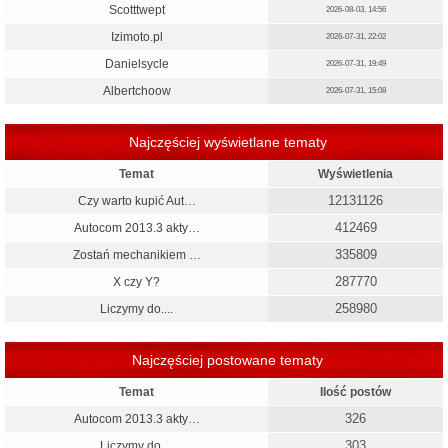
Scotttwept
2026-08-03, 14:56
Izimoto.pl
2026-07-31, 22:02
Danielsycle
2026-07-31, 19:49
Albertchoow
2026-07-31, 15:08
Najczęściej wyświetlane tematy
Temat
Wyświetlenia
12131126
Czy warto kupić Aut…
412469
Autocom 2013.3 akty…
335809
Zostań mechanikiem …
287770
X czy Y?
258980
Liczymy do....
Najczęściej postowane tematy
Temat
Ilość postów
326
Autocom 2013.3 akty…
303
Liczymy do....