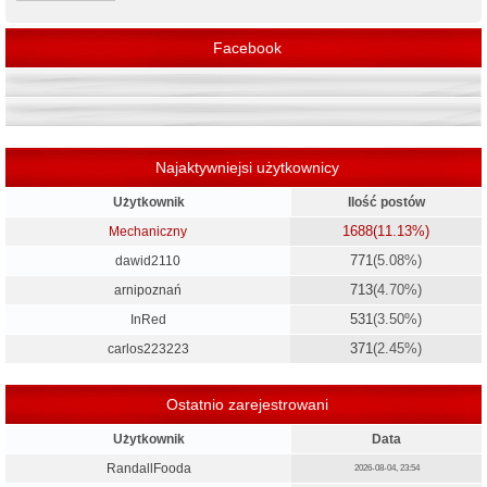
Facebook
Najaktywniejsi użytkownicy
Użytkownik
Ilość postów
1688
(11.13%)
Mechaniczny
771
(5.08%)
dawid2110
713
(4.70%)
arnipoznań
531
(3.50%)
InRed
371
(2.45%)
carlos223223
Ostatnio zarejestrowani
Użytkownik
Data
RandallFooda
2026-08-04, 23:54