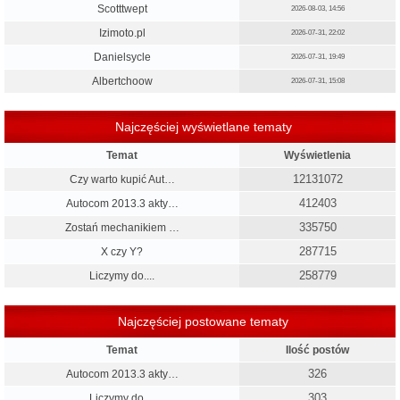
Scotttwept
2026-08-03, 14:56
Izimoto.pl
2026-07-31, 22:02
Danielsycle
2026-07-31, 19:49
Albertchoow
2026-07-31, 15:08
Najczęściej wyświetlane tematy
Temat
Wyświetlenia
12131072
Czy warto kupić Aut…
412403
Autocom 2013.3 akty…
335750
Zostań mechanikiem …
287715
X czy Y?
258779
Liczymy do....
Najczęściej postowane tematy
Temat
Ilość postów
326
Autocom 2013.3 akty…
303
Liczymy do....