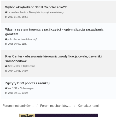
Wybór wkrętarki do 300zł.Co polecacie??
Uczeń Mechanik
w
Narzędzia i sprzęt warsztatowy
2017-01-24, 15:54
Własny system inwentaryzacji części – optymalizacja zarządzania
garażem
polo.blue
w
Przedstaw się!
2026-06-02, 11:57
Kier Center - obszywanie kierownic, modyfikacja owalu, dywaniki
samochodowe
Kier Center
w
Ogłoszenia
2024-12-01, 04:59
Zgrzyty DSG podczas redukcji
Vw DSG
w
Volkswagen
2018-10-10, 10:00
Forum mechaników samochodowych - forum-mechaniczne.pl
Forum mechaników samochodowych
Kontakt z nami