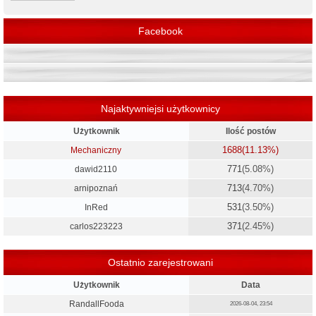
Facebook
Najaktywniejsi użytkownicy
Użytkownik
Ilość postów
1688
(11.13%)
Mechaniczny
771
(5.08%)
dawid2110
713
(4.70%)
arnipoznań
531
(3.50%)
InRed
371
(2.45%)
carlos223223
Ostatnio zarejestrowani
Użytkownik
Data
RandallFooda
2026-08-04, 23:54