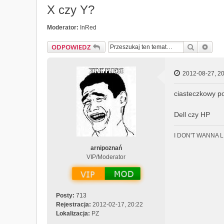
X czy Y?
Moderator:
InRed
Szukaj
Wys
ODPOWIEDZ
2012-08-27, 20
ciasteczkowy p
Dell czy HP
I DON'T WANNA 
arnipoznań
VIP/Moderator
Posty:
713
Rejestracja:
2012-02-17, 20:22
Lokalizacja:
PZ