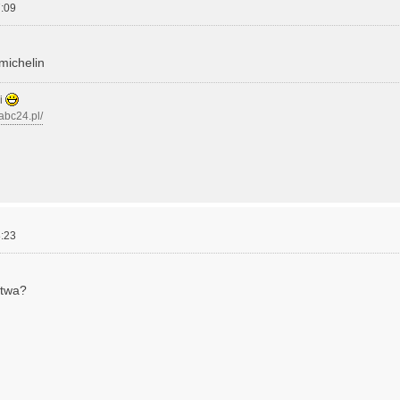
:09
michelin
zi
.abc24.pl/
:23
ytwa?