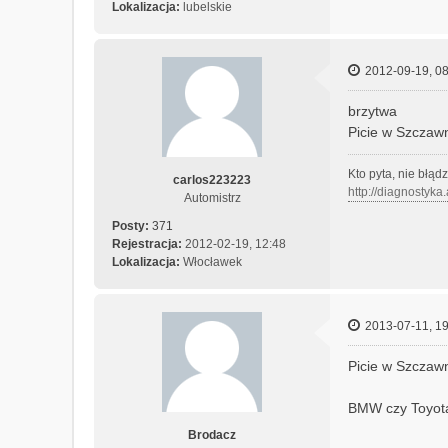
Lokalizacja:
lubelskie
2012-09-19, 08
brzytwa
Picie w Szczawn
Kto pyta, nie błąd
carlos223223
http://diagnostyka
Automistrz
Posty:
371
Rejestracja:
2012-02-19, 12:48
Lokalizacja:
Włocławek
2013-07-11, 19
Picie w Szczaw
BMW czy Toyot
Brodacz