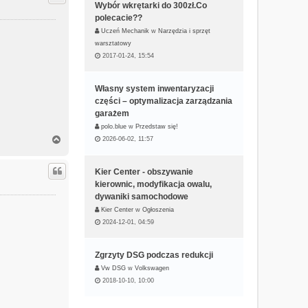
Wybór wkrętarki do 300zł.Co
r
ę
polecacie??
Uczeń Mechanik
w
Narzędzia i sprzęt
warsztatowy
2017-01-24, 15:54
Własny system inwentaryzacji
części – optymalizacja zarządzania
garażem
polo.blue
w
Przedstaw się!
N
2026-06-02, 11:57
a
g
ó
Kier Center - obszywanie
r
kierownic, modyfikacja owalu,
ę
dywaniki samochodowe
Kier Center
w
Ogłoszenia
2024-12-01, 04:59
Zgrzyty DSG podczas redukcji
Vw DSG
w
Volkswagen
2018-10-10, 10:00