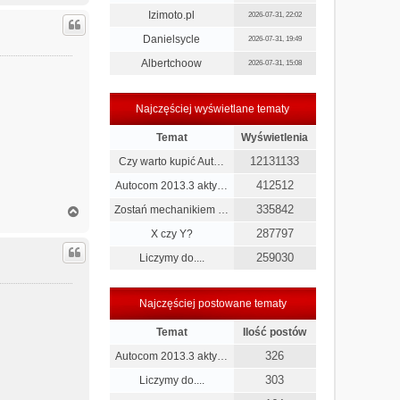
g
Izimoto.pl
2026-07-31, 22:02
ó
r
Danielsycle
2026-07-31, 19:49
ę
Albertchoow
2026-07-31, 15:08
Najczęściej wyświetlane tematy
Temat
Wyświetlenia
12131133
Czy warto kupić Aut…
412512
Autocom 2013.3 akty…
335842
N
Zostań mechanikiem …
a
287797
X czy Y?
g
ó
259030
Liczymy do....
r
ę
Najczęściej postowane tematy
Temat
Ilość postów
326
Autocom 2013.3 akty…
303
Liczymy do....