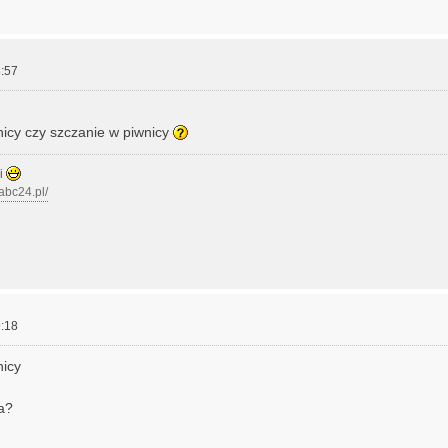
:57
icy czy szczanie w piwnicy
zi
.abc24.pl/
:18
nicy
a?