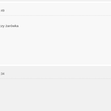
:49
czy żarówka
:34