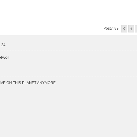
zukiwanie zaawansowane
1
Popr
Posty: 89
:24
otwór
LIVE ON THIS PLANET ANYMORE