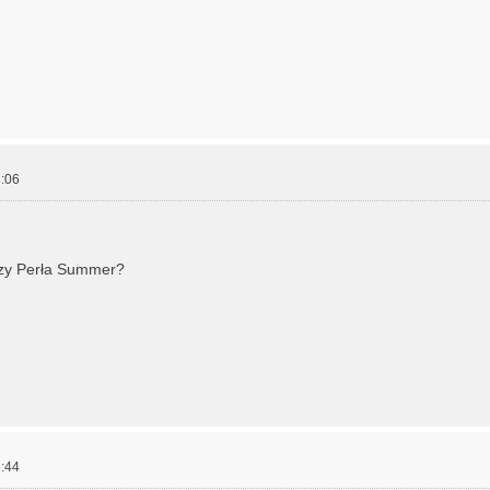
:06
zy Perła Summer?
:44