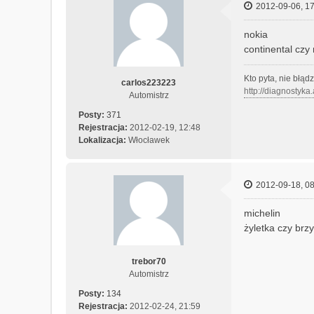
2012-09-06, 17
nokia
continental czy 
Kto pyta, nie błąd
carlos223223
http://diagnostyka
Automistrz
Posty:
371
Rejestracja:
2012-02-19, 12:48
Lokalizacja:
Włocławek
2012-09-18, 08
michelin
żyletka czy brz
trebor70
Automistrz
Posty:
134
Rejestracja:
2012-02-24, 21:59