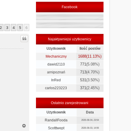
Facebook
2
3
4
5
6
zednia
Najaktywniejsi użytkownicy
Użytkownik
Ilość postów
1688
(11.13%)
Mechaniczny
771
(5.08%)
dawid2110
713
(4.70%)
arnipoznań
531
(3.50%)
InRed
371
(2.45%)
carlos223223
Ostatnio zarejestrowani
Użytkownik
Data
RandallFooda
2026-08-04, 23:54
N
Scotttwept
2026-08-03, 14:56
a