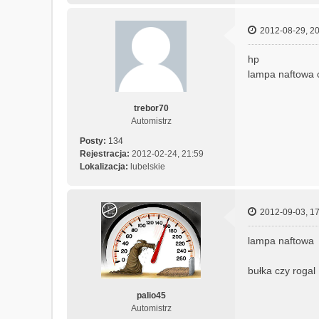
2012-08-29, 20
hp
lampa naftowa 
trebor70
Automistrz
Posty:
134
Rejestracja:
2012-02-24, 21:59
Lokalizacja:
lubelskie
2012-09-03, 17
lampa naftowa
bułka czy rogal
palio45
Automistrz