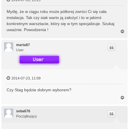
2014-07-16, 13:25
Myślę, że w ciągu roku może półtorej zwróci Ci się cała
instalacja. Tak czy siak warto ją założyć i to w jakimś
konkretnym warsztacie, który się w tym specjalizuje. Szukaj
uważnie. Powodzenia !
N
a
g
ó
marta87
r
User
ę
2014-07-23, 11:09
Czy Stag będzie dobrym wyborem?
N
a
g
ó
seba676
r
Początkujący
ę