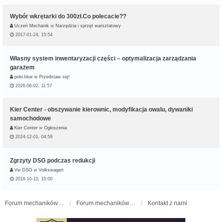
Wybór wkrętarki do 300zł.Co polecacie??
Uczeń Mechanik
w
Narzędzia i sprzęt warsztatowy
2017-01-24, 15:54
Własny system inwentaryzacji części – optymalizacja zarządzania
garażem
polo.blue
w
Przedstaw się!
2026-06-02, 11:57
Kier Center - obszywanie kierownic, modyfikacja owalu, dywaniki
samochodowe
Kier Center
w
Ogłoszenia
2024-12-01, 04:59
Zgrzyty DSG podczas redukcji
Vw DSG
w
Volkswagen
2018-10-10, 10:00
Forum mechaników samochodowych - forum-mechaniczne.pl
Forum mechaników samochodowych
Kontakt z nami