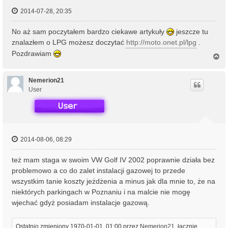
2014-07-28, 20:35
No aż sam poczytałem bardzo ciekawe artykuły
jeszcze tu
znalazłem o LPG możesz doczytać
http://moto.onet.pl/lpg
.
Pozdrawiam
N
a
g
ó
Nemerion21
r
User
ę
2014-08-06, 08:29
też mam staga w swoim VW Golf IV 2002 poprawnie działa bez
problemowo a co do zalet instalacji gazowej to przede
wszystkim tanie koszty jeżdżenia a minus jak dla mnie to, że na
niektórych parkingach w Poznaniu i na malcie nie mogę
wjechać gdyż posiadam instalacje gazową.
Ostatnio zmieniony 1970-01-01, 01:00 przez
Nemerion21
, łącznie