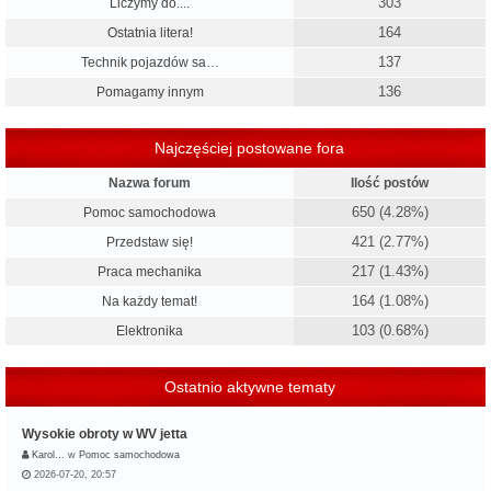
303
Liczymy do....
164
Ostatnia litera!
137
Technik pojazdów sa…
136
Pomagamy innym
Najczęściej postowane fora
Nazwa forum
Ilość postów
650 (4.28%)
Pomoc samochodowa
421 (2.77%)
Przedstaw się!
217 (1.43%)
Praca mechanika
164 (1.08%)
Na każdy temat!
103 (0.68%)
Elektronika
Ostatnio aktywne tematy
Wysokie obroty w WV jetta
Karol…
w
Pomoc samochodowa
2026-07-20, 20:57