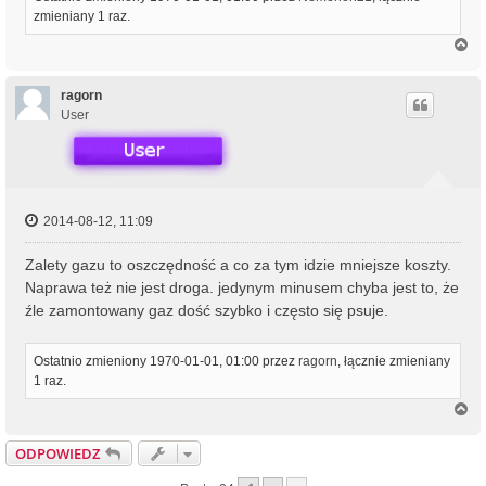
zmieniany 1 raz.
N
a
g
ó
ragorn
r
User
ę
2014-08-12, 11:09
Zalety gazu to oszczędność a co za tym idzie mniejsze koszty.
Naprawa też nie jest droga. jedynym minusem chyba jest to, że
źle zamontowany gaz dość szybko i często się psuje.
Ostatnio zmieniony 1970-01-01, 01:00 przez
ragorn
, łącznie zmieniany
1 raz.
N
a
g
ODPOWIEDZ
ó
r