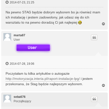
2014-07-23, 21:25
Na pewno STAG będzie dobrym wyborem bo ja również mam
ich instalację i jestem zadowolony, jak udasz się do ich
warsztatu to na pewno doradzą Ci jak najlepiej
N
a
g
ó
marta87
r
User
ę
2014-07-28, 19:06
Poczytałam tu kilka artykułów o autogazie
http://motoryzacja.interia.pl/raport-instalacje-lpg/
i jestem
przekonana, że Stag będzie najlepszym wyborem.
N
a
g
ó
seba676
r
Początkujący
ę