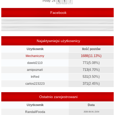
1
2
Poprzednia
Posty: 24
ę
Facebook
Najaktywniejsi użytkownicy
Użytkownik
Ilość postów
1688
(11.13%)
Mechaniczny
771
(5.08%)
dawid2110
713
(4.70%)
arnipoznań
531
(3.50%)
InRed
371
(2.45%)
carlos223223
Ostatnio zarejestrowani
Użytkownik
Data
RandallFooda
2026-08-04, 23:54