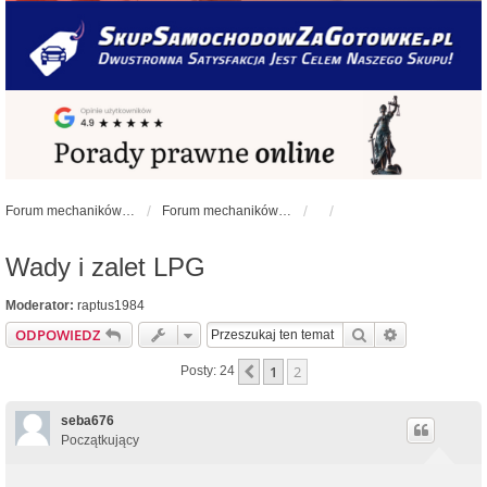
Forum mechaników samochodowych - forum-mechaniczne.pl
Forum mechaników samochodowych
Wady i zalet LPG
Moderator:
raptus1984
Szukaj
Wyszukiwan
ODPOWIEDZ
1
2
Poprzednia
Posty: 24
seba676
Początkujący