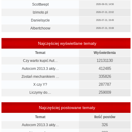
Scotttwept
2026-08-03, 14:56
Izimoto.pl
2026-07-31, 22:02
Danielsycle
2026-07-31, 19:49
Albertchoow
2026-07-31, 15:08
Najczęściej wyświetlane tematy
Temat
Wyświetlenia
12131130
Czy warto kupić Aut…
412485
Autocom 2013.3 akty…
335826
Zostań mechanikiem …
287787
X czy Y?
259009
Liczymy do....
Najczęściej postowane tematy
Temat
Ilość postów
326
Autocom 2013.3 akty…