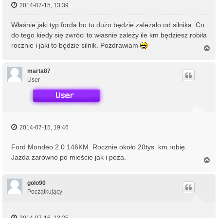
2014-07-15, 13:39
Właśnie jaki typ forda bo tu dużo będzie zależało od silnika. Co
do tego kiedy się zwróci to własnie zależy ile km będziesz robiła
rocznie i jaki to będzie silnik. Pozdrawiam
N
a
g
ó
marta87
r
User
ę
2014-07-15, 19:46
Ford Mondeo 2.0 146KM. Rocznie około 20tys. km robię.
Jazda zarówno po mieście jak i poza.
N
a
g
ó
golo90
r
Początkujący
ę