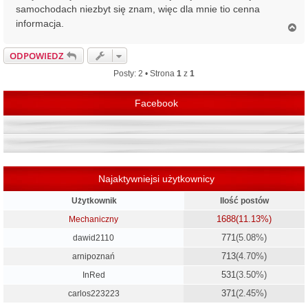
samochodach niezbyt się znam, więc dla mnie tio cenna
informacja.
N
a
g
ODPOWIEDZ
ó
r
Posty: 2 • Strona
1
z
1
ę
Facebook
Najaktywniejsi użytkownicy
Użytkownik
Ilość postów
1688
(11.13%)
Mechaniczny
771
(5.08%)
dawid2110
713
(4.70%)
arnipoznań
531
(3.50%)
InRed
371
(2.45%)
carlos223223