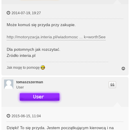
2014-07-19, 19:27
Może komuś się przyda przy zakupie.
http://motoryzacja.interia.pl/wiadomosc ... k=worthSee
Dla potomnych jak rozczytać.
Zródło interia.pl
Jak mogę to pomogę
N
a
g
ó
tomaszszerman
r
User
ę
2015-06-15, 11:04
Dzięki! To się przyda. Jestem początkującym kierowcą i na