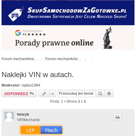
Forum mechaników samochodowych - forum-mechaniczne.pl
Forum mechaników samochodowych
Naklejki VIN w autach.
Moderator:
raptus1984
Szukaj
Wyszukiwan
ODPOWIEDZ
Posty: 2 • Strona
1
z
1
henryk
VIP/Mechanik