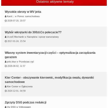
Ostatnio aktywne tematy
Wysokie obroty w WV jetta
Karol…
w
Pomoc samochodowa
2026-07-20, 20:57
Wybór wkrętarki do 300zł.Co polecacie??
Uczeń Mechanik
w
Narzędzia i sprzęt warsztatowy
2017-01-24, 15:54
Własny system inwentaryzacji części – optymalizacja zarządzania
garażem
polo.blue
w
Przedstaw się!
2026-06-02, 11:57
Kier Center - obszywanie kierownic, modyfikacja owalu, dywaniki
samochodowe
Kier Center
w
Ogłoszenia
2024-12-01, 04:59
Zgrzyty DSG podczas redukcji
Vw DSG
w
Volkswagen