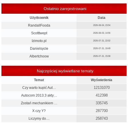
Ostatnio zarejestrowani
Użytkownik
Data
RandallFooda
2026-08-04, 23:54
Scotttwept
2026-08-03, 14:56
Izimoto.pl
2026-07-31, 22:02
Danielsycle
2026-07-31, 19:49
Albertchoow
2026-07-31, 15:08
Najczęściej wyświetlane tematy
Temat
Wyświetlenia
12131070
Czy warto kupić Aut…
412398
Autocom 2013.3 akty…
335745
Zostań mechanikiem …
287700
X czy Y?
258743
Liczymy do....