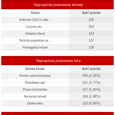
Najczęściej postowane tematy
Temat
Ilość postów
326
Autocom 2013.3 akty…
303
Liczymy do....
164
Ostatnia litera!
137
Technik pojazdów sa…
136
Pomagamy innym
Najczęściej postowane fora
Nazwa forum
Ilość postów
650 (4.28%)
Pomoc samochodowa
421 (2.77%)
Przedstaw się!
217 (1.43%)
Praca mechanika
164 (1.08%)
Na każdy temat!
103 (0.68%)
Elektronika